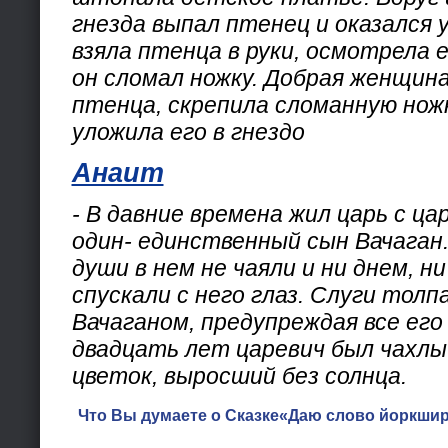
гнезда выпал птенец и оказался у
взяла птенца в руки, осмотрела е
он сломал ножку. Добрая женщин
птенца, скрепила сломанную нож
уложила его в гнездо
Анаит
- В давние времена жил царь с ца
один- единственный сын Вачаган
души в нем не чаяли и ни днем, ни
спускали с него глаз. Слуги толп
Вачаганом, предупреждая все его
двадцать лет царевич был чахлый
цветок, выросший без солнца.
Что Вы думаете о Сказке«Даю слово йоркшир