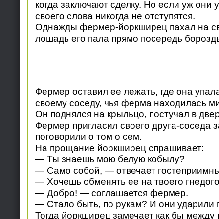
когда заключают сделку. Но если уж они у
своего слова никогда не отступятся.
Однажды фермер-йоркширец пахал на сво
лошадь его пала прямо посередь борозд
Фермер оставил ее лежать, где она упала
своему соседу, чья ферма находилась мил
Он поднялся на крыльцо, постучал в двер
Фермер пригласил своего друга-соседа за
поговорили о том о сем.
На прощание йоркширец спрашивает:
— Ты знаешь мою белую кобылу?
— Само собой, — отвечает гостеприимны
— Хочешь обменять ее на твоего гнедог
— Добро! — соглашается фермер.
— Стало быть, по рукам? И они ударили 
Тогда йоркширец замечает как бы между 