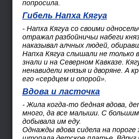
попросила.
Гибель Напха Кягуа
- Напха Кягуа со своими односель
отражал разбойничьи набеги княз
наказывал алчных людей, обирав
Напха Кягуа слышали не только в
знали и на Северном Кавказе. Кяг
ненавидели князья и дворяне. А 
его «сердцем и опорой».
Вдова и ласточка
- Жила когда-то бедная вдова, де
много, да все малыши. С больши
добывала им еду.
Однажды вдова сидела на пороге
штопала детское платье. Вдруг 