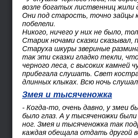
возле богатых лиственниц жили д
Они под старость, точно зайцы к
побелели.
Никого, ничего у них не было, тол
Старик ночами сказки сказывал, 
Старуха шкуры звериные размина
так эти сказки гладко текли, чт
черного леса, с высоких камней ч
прибегала слушать. Свет костра
длинных клыках. Всю ночь слушал
Змея и тысяченожка
- Когда-то, очень давно, у змеи б
было глаз. А у тысяченожки были 
ног. Змея и тысяченожка так под
каждая обещала отдать другой в