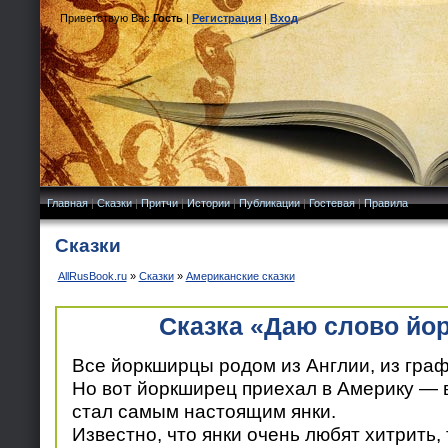
Приветствую Вас
Гость
|
Регистрация
|
Вход
Главная
|
Сказки
|
Притчи
|
Истории
|
Публикации
|
Гостевая
|
Правила
Сказки
AllRusBook.ru
»
Сказки
»
Американские сказки
Сказка «Даю слово йо
Все йоркширцы родом из Англии, из гра
Но вот йоркширец приехал в Америку — 
стал самым настоящим янки.
Известно, что янки очень любят хитрить, 