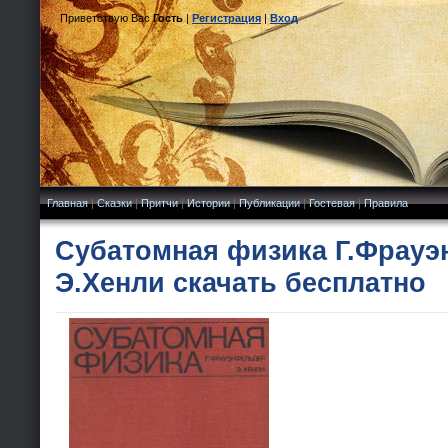
Приветствую Вас
Гость
|
Регистрация
|
Вход
Главная
|
Сказки
|
Притчи
|
Истории
|
Публикации
|
Гостевая
|
Правила
Субатомная физика Г.Фрауэ
Э.Хенли скачать бесплатно