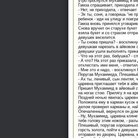
утро проснулся Мухаммед и ви
Гамза спрашивает, приходила 
- Нет, не приходила, - отвечае
- Эх ты, соня, а говоришь “не 
ребенок - иди на улицу и поигр
Гамза вновь принялся уговарив
Снова вручил он старухе букет
взяла букет и со страхом отпра
девушек веселится.
- Ты снова пришла? - воскликну
девушкам нарезать в айвовом с
девушки ушли выполнять прика
- Что на этот раз, бабушка? - 
- А что? На этот раз приказала
отхлестать ими меня, - ответил
- Мне это и надо, - воскликнул 
Поругав Мухаммеда, Плешивый 
- Ах ты, ленивый, сын лентяя, 
царевна приглашает тебя в айв
Пришел Мухаммед в айвовый сад
на ногах стою. Прилягу я на вр
Поздней ночью явилась царевн
Положила ему в карман кусок 
делом проверил карманы и, найд
Опечаленный, вернулся он дом
- Ну, Мухаммед, царевна кляне
тебе голову этим ножом, - разъ
Плешивый, поругав хорошенько
горсть золота, пойти к девушке
отправил во дворец. Царевна, к