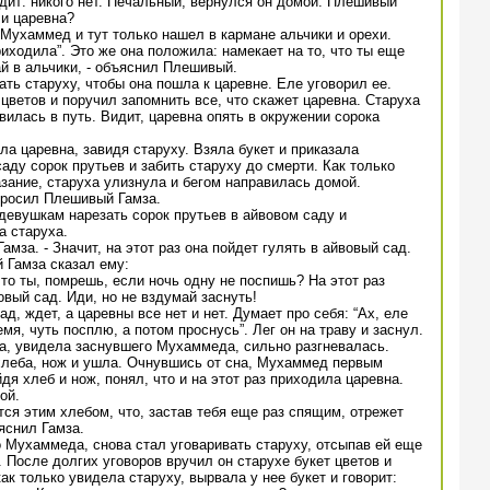
дит: никого нет. Печальный, вернулся он домой. Плешивый
ли царевна?
т Мухаммед и тут только нашел в кармане альчики и орехи.
приходила”. Это же она положила: намекает на то, что ты еще
ай в альчики, - объяснил Плешивый.
ать старуху, чтобы она пошла к царевне. Еле уговорил ее.
 цветов и поручил запомнить все, что скажет царевна. Старуха
вилась в путь. Видит, царевна опять в окружении сорока
ла царевна, завидя старуху. Взяла букет и приказала
аду сорок прутьев и забить старуху до смерти. Как только
зание, старуха улизнула и бегом направилась домой.
спросил Плешивый Гамза.
 девушкам нарезать сорок прутьев в айвовом саду и
а старуха.
Гамза. - Значит, на этот раз она пойдет гулять в айвовый сад.
Гамза сказал ему:
что ты, помрешь, если ночь одну не поспишь? На этот раз
овый сад. Иди, но не вздумай заснуть!
, ждет, а царевны все нет и нет. Думает про себя: “Ах, еле
емя, чуть посплю, а потом проснусь”. Лег он на траву и заснул.
а, увидела заснувшего Мухаммеда, сильно разгневалась.
хлеба, нож и ушла. Очнувшись от сна, Мухаммед первым
я хлеб и нож, понял, что и на этот раз приходила царевна.
ой.
тся этим хлебом, что, застав тебя еще раз спящим, отрежет
яснил Гамза.
 Мухаммеда, снова стал уговаривать старуху, отсыпав ей еще
. После долгих уговоров вручил он старухе букет цветов и
ак только увидела старуху, вырвала у нее букет и говорит: