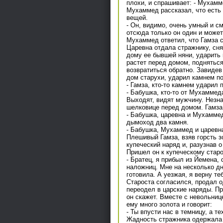
плохи, и спрашивает: - Мухамм
Мухаммед рассказал, что есть 
вещей.
- Он, видимо, очень умный и см
отсюда только он один и может
Мухаммед ответил, что Гамза се
Царевна отдала стражнику, сняв
дому ее бывшей няни, ударить 
растет перед домом, подняться
возвратиться обратно. Завидев
дом старухи, ударил камнем по
- Гамза, кто-то камнем ударил 
- Бабушка, кто-то от Мухаммед
Выходят, видят мужчину. Незна
шелковице перед домом. Гамза 
- Бабушка, царевна и Мухамме
дымоход два камня.
- Бабушка, Мухаммед и царевн
Плешивый Гамза, взяв горсть з
купеческий наряд и, разузнав 
Пришел он к купеческому старо
- Братец, я прибыл из Йемена, 
наложниц. Мне на несколько дн
готовила. А уезжая, я верну теб
Староста согласился, продал о
переодел в царские наряды. Пр
он скажет. Вместе с невольниц
ему много золота и говорит:
- Ты впусти нас в темницу, а те
Жадность стражника одержала 