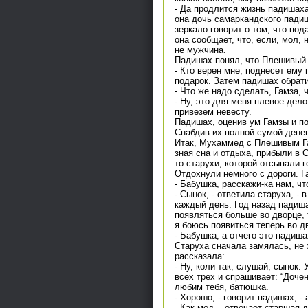
- Да продлится жизнь падишаха
она дочь самаркандского падиш
зеркало говорит о том, что под
она сообщает, что, если, мол,
не мужчина.
Падишах понял, что Плешивый 
- Кто верен мне, поднесет ему
подарок. Затем падишах обрати
- Что же надо сделать, Гамза,
- Ну, это для меня плевое дело
привезем невесту.
Падишах, оценив ум Гамзы и пон
Снабдив их полной сумой денег
Итак, Мухаммед с Плешивым Га
зная сна и отдыха, прибыли в 
то старухи, которой отсыпали г
Отдохнули немного с дороги. Га
- Бабушка, расскажи-ка нам, чт
- Сынок, - ответила старуха, 
каждый день. Год назад падиш
появляться больше во дворце, т
я боюсь появиться теперь во д
- Бабушка, а отчего это падиш
Старуха сначала замялась, не х
рассказала:
- Ну, коли так, слушай, сынок
всех трех и спрашивает: “Дочен
любим тебя, батюшка.
- Хорошо, - говорит падишах, -
- Как мед, - отвечает старшая д