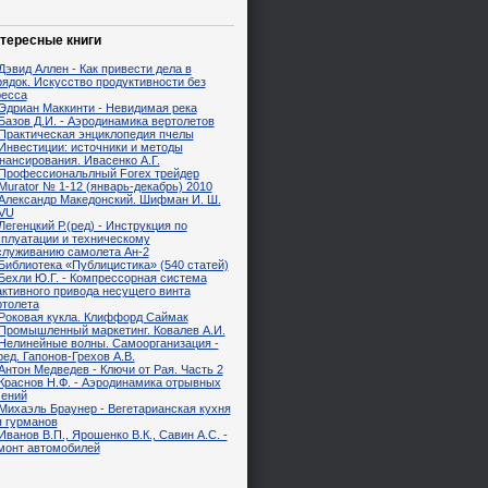
тересные книги
Дэвид Аллен - Как привести дела в
рядок. Искусство продуктивности без
ресса
Эдриан Маккинти - Невидимая река
Базов Д.И. - Аэродинамика вертолетов
Практическая энциклопедия пчелы
Инвестиции: источники и методы
нансирования. Ивасенко А.Г.
Профессиональлный Forex трейдер
Murator № 1-12 (январь-декабрь) 2010
Александр Македонский. Шифман И. Ш.
VU
Легенцкий Р.(ред) - Инструкция по
сплуатации и техническому
служиванию самолета Ан-2
Библиотека «Публицистика» (540 статей)
Бехли Ю.Г. - Компрессорная система
активного привода несущего винта
ртолета
Роковая кукла. Клиффорд Саймак
Промышленный маркетинг. Ковалев А.И.
Нелинейные волны. Самоорганизация -
ред. Гапонов-Грехов А.В.
Антон Медведев - Ключи от Рая. Часть 2
Краснов Н.Ф. - Аэродинамика отрывных
чений
Михаэль Браунер - Вегетарианская кухня
я гурманов
Иванов В.П., Ярошенко В.К., Савин А.С. -
монт автомобилей