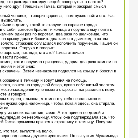
ед, кто разгадал загадку вещей, завернутых в платок?
у него друг, Плешивый Гамза, который и раскрыл смысл
елый человек, - говорит царевна, - нам нужно найти его. Нас
 вызволить.
йчас в доме у такой-то старухи на окраине города.
 с себя, золотой браслет и кольца и поручила ему пойти к
камнем один раз по воротам, два раза по шелковице, что
 на крышу дома и бросить два камня в дымоход, а затем
 золото, стражник согласился исполнить поручение. Нашел он
 воротам. Старуха и говорит:
по воротам, погляди, кто это? Гамза отвечает:
а вести принес.
комец, как и поручила принцесса, ударил два раза камнем по
понял и этот знак:
д схвачены. Затем незнакомец поднялся на крышу и бросил в
а брошены в темницу и зовут меня на помощь.
олота, пошел на городской базар, купил себе шитый золотом
о местонахождении купеческого старосты, направился к нему.
сте и говорит:
сам я купец, слышал, что много у тебя невольников и
ей нужна одна наложница, чтобы, пока я здесь, она стирала,
е ее.
дну из своих наложниц Гамзе. А тот привел ее домой и
едупредил он невольницу, чтобы она подтверждала все, что
ей Гамза прямиком пришел к стражнику в темницу. Посулил
х, кто там, выпусти на волю.
верх над всеми другими чувствами. Он выпустил Мухаммеда