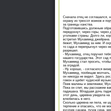
Сначала отец не соглашался, н
охрану из трехсот воинов и по
за границы ханства.
Подготовившись должным образо
передохнут, через горы, через 
уголками страны. Долго ли, ко
встретил Мухаммед джейрана. 
бежит, Мухаммед за ним. И охр
то сада и перепрыгнул через не
разрешил.
- Мухаммед, отец поручил тебя 
нашего государства. Этот сад 
Мухаммед стал просить, чтобы 
за оградой.
- Ну хорошо, - согласился визи
Мухаммед, пообещав молчать, в
он никогда не видел. Здесь р
гомон и щебет чудесной музык
Поев малины и земляники, Мух
Пока он спит, мы расскажем ва
падишаха. Младшая дочь падиш
этот день, царевна увидела на
влюбилась в него.
Сколько царевна ни пела, ни ш
терпение и опасаясь, что ее м
кусочек сахара, пучок сена, зе