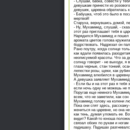
- Слушай, бабка, совести у теб
девушкам принести из розового
девушек, царевна обратилась к
- Бабушка, чтоб это было в по
мертвой!
Старуха, вернувшись домой, пе
- Ну, Мухаммед, слушай, - ска
этот раз приглашает тебя в цар
Нарядился Мухаммед и пошел в
аромата цветов голова кружила
бодрствовать. Надрезал он пал
Рано поутру, когда солнце тол
как вдали появилась разодетая
неописуемой красоты. Что за де
солнцу говорит - не выходи, я 
глаза черные, стан тонкий, оса
лепестки розы, щеки, как рубин
Мухаммед влюбился в царевну 
А девушка заявляет Мухаммед
- Если бы и на этот раз я тебя
если ночь одну не можешь не п
Поругав еще немного Мухаммеда
всем, что не заметили, как сон
Мухаммед голову на колени лю
Пока они спят здесь, расскажу
жениться на царевне, но она н
как тень, думая уломать ее. Во
видит? Какой-то юноша положил
связал обоих по рукам и ногам
падишаху. Падишах разгневался