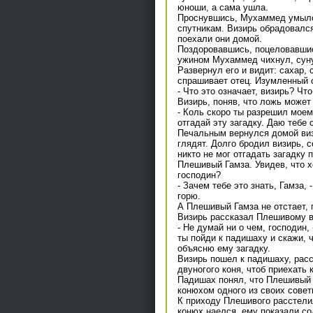
юноши, а сама ушла.
Проснувшись, Мухаммед умылся
спутникам. Визирь обрадовалс
поехали они домой.
Поздоровавшись, поцеловавшис
ужином Мухаммед чихнул, сунул
Развернул его и видит: сахар, с
спрашивает отец. Изумленный с
- Что это означает, визирь? Чт
Визирь, поняв, что ложь может 
- Коль скоро ты разрешил моему
отгадай эту загадку. Даю тебе 
Печальным вернулся домой виз
глядят. Долго бродил визирь, 
никто не мог отгадать загадку
Плешивый Гамза. Увидев, что х
господин?
- Зачем тебе это знать, Гамза,
горю.
А Плешивый Гамза не отстает, 
Визирь рассказал Плешивому в
- Не думай ни о чем, господин,
ты пойди к падишаху и скажи, 
объясню ему загадку.
Визирь пошел к падишаху, расс
двуногого коня, чтоб приехать 
Падишах понял, что Плешивый 
конюхом одного из своих совет
К приходу Плешивого расстели
конюх наелся, ему показали с