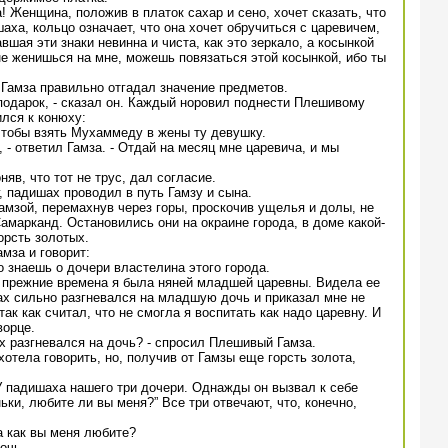
! Женщина, положив в платок сахар и сено, хочет сказать, что
аха, кольцо означает, что она хочет обручиться с царевичем,
авшая эти знаки невинна и чиста, как это зеркало, а косынкой
 не женишься на мне, можешь повязаться этой косынкой, ибо ты
Гамза правильно отгадал значение предметов.
 подарок, - сказал он. Каждый норовил поднести Плешивому
лся к конюху:
 чтобы взять Мухаммеду в жены ту девушку.
, - ответил Гамза. - Отдай на месяц мне царевича, и мы
яв, что тот не трус, дал согласие.
, падишах проводил в путь Гамзу и сына.
мзой, перемахнув через горы, проскочив ущелья и долы, не
Самарканд. Остановились они на окраине города, в доме какой-
орсть золотых.
мза и говорит:
о знаешь о дочери властелина этого города.
- в прежние времена я была няней младшей царевны. Видела ее
ах сильно разгневался на младшую дочь и приказал мне не
ак как считал, что не смогла я воспитать как надо царевну. И
ворце.
ах разгневался на дочь? - спросил Плешивый Гамза.
отела говорить, но, получив от Гамзы еще горсть золота,
. У падишаха нашего три дочери. Однажды он вызвал к себе
ьки, любите ли вы меня?” Все три отвечают, что, конечно,
 а как вы меня любите?
очь.