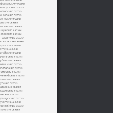
фриканские сказки
елорусские сказки
олгарские сказки
енгерские сказки
реческие сказки
атские сказки
гипетские сказки
ндийские сказки
спанские сказки
тальянские сказки
аталонские сказки
ерекские сказки
етские сказки
итайские сказки
реольские сказки
убинские сказки
атышские сказки
олдавские сказки
емецкие сказки
кеанийские сказки
ольские сказки
усские сказки
атарские сказки
краинские сказки
инские сказки
ранцузские сказки
укотские сказки
венкийские сказки
понские сказки