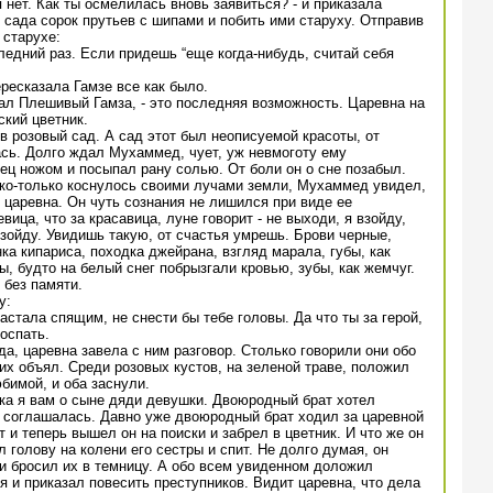
я нет. Как ты осмелилась вновь заявиться? - и приказала
 сада сорок прутьев с шипами и побить ими старуху. Отправив
 старухе:
следний раз. Если придешь “еще когда-нибудь, считай себя
ресказала Гамзе все как было.
зал Плешивый Гамза, - это последняя возможность. Царевна на
ский цветник.
 розовый сад. А сад этот был неописуемой красоты, от
сь. Долго ждал Мухаммед, чует, уж невмоготу ему
ец ножом и посыпал рану солью. От боли он о сне позабыл.
ько-только коснулось своими лучами земли, Мухаммед увидел,
 царевна. Он чуть сознания не лишился при виде ее
вица, что за красавица, луне говорит - не выходи, я взойду,
взойду. Увидишь такую, от счастья умрешь. Брови черные,
нка кипариса, походка джейрана, взгляд марала, губы, как
ы, будто на белый снег побрызгали кровью, зубы, как жемчуг.
без памяти.
у:
 застала спящим, не снести бы тебе головы. Да что ты за герой,
оспать.
, царевна завела с ним разговор. Столько говорили они обо
 их объял. Среди розовых кустов, на зеленой траве, положил
бимой, и оба заснули.
-ка я вам о сыне дяди девушки. Двоюродный брат хотел
е соглашалась. Давно уже двоюродный брат ходил за царевной
т и теперь вышел он на поиски и забрел в цветник. И что же он
 голову на колени его сестры и спит. Не долго думая, он
 и бросил их в темницу. А обо всем увиденном доложил
 и приказал повесить преступников. Видит царевна, что дела