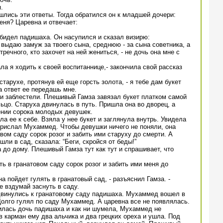
.
лись эти ответы. Тогда обратился он к младшей дочери:
еня? Царевна и отвечает:
бидел падишаха. Он насупился и сказал визирю:
 выдаю замуж за твоего сына, среднюю - за сына советника, а
ечного, кто захочет на ней жениться, - не дочь она мне с
ала я ходить к своей воспитаннице,- закончила свой рассказ
старухе, протянув ей еще горсть золота, - я тебе дам букет
а ответ ее передашь мне.
хи заблестели. Плешивый Гамза завязал букет платком самой
ьцо. Старуха двинулась в путь. Пришла она во дворец, а
ении сорока молодых девушек.
а ее к себе. Взяла у нее букет и заглянула внутрь. Увидела
 прислал Мухаммед. Чтобы девушки ничего не поняли, она
вом саду сорок розог и забить ими старуху до смерти. А
шли в сад, сказала: “Беги, скройся от беды!”
 до дому. Плешивый Гамза тут как тут и спрашивает, что
ть в гранатовом саду сорок розог и забить ими меня до
а пойдет гулять в гранатовый сад, - разъяснил Гамза. -
е вздумай заснуть в саду.
винулись к гранатовому саду падишаха. Мухаммед вошел в
Долго гулял по саду Мухаммед. А царевна все не появлялась.
вилась дочь падишаха и как ни шумела, Мухаммед не
 карман ему два альчика и два грецких ореха и ушла. Под