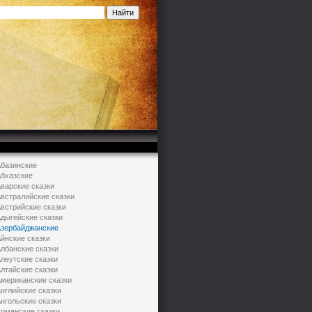
базинские
бхазские
варские сказки
встралийские сказки
встрийские сказки
дыгейские сказки
зербайджанские
йнские сказки
лбанские сказки
леутские сказки
лтайские сказки
мериканские сказки
нглийские сказки
нгольские сказки
рмянские сказки