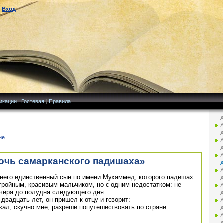
|
Вход
икации
|
Гостевая
|
Правила
А
А
А
ие
А
А
А
очь самарканского падишаха»
А
А
 него единственный сын по имени Мухаммед, которого падишах
А
ройным, красивым мальчиком, но с одним недостатком: не
А
вечера до полудня следующего дня.
А
вадцать лет, он пришел к отцу и говорит:
А
зжал, скучно мне, разреши попутешествовать по стране.
А
А
А