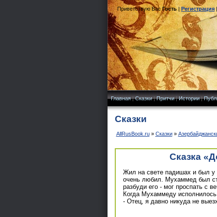
Приветствую Вас
Гость
|
Регистрация
Главная
|
Сказки
|
Притчи
|
Истории
|
Публ
Сказки
AllRusBook.ru
»
Сказки
»
Азербайджанск
Сказка «Д
Жил на свете падишах и был у
очень любил. Мухаммед был ст
разбуди его - мог проспать с 
Когда Мухаммеду исполнилось д
- Отец, я давно никуда не вые