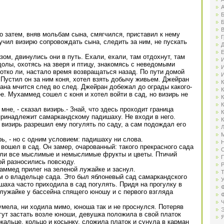
А
Б
Б
В
о затем, вняв мольбам сына, смягчился, приставил к нему
Г
ручил визирю сопровождать сына, следить за ним, не пускать
Д
Е
м, двинулись они в путь. Ехали, ехали, там отдохнут, там
И
долы, охотясь на зверя и птицу, знакомясь с неведомыми
И
ротко ли, настало время возвращаться назад. По пути домой
И
Пустил он за ним коня, хотел взять добычу живьем. Джейран
К
ана мчится след во след. Джейран добежал до ограды какого-
К
е. Мухаммед сошел с коня и хотел войти в сад, но визирь не
К
К
мне, - сказал визирь.- Знай, что здесь проходит граница
К
принадлежит самаркандскому падишаху. Не входи в него.
К
визирь разрешил ему погулять по саду, а сам подождал его
Л
М
рь, - но с одним условием: падишаху ни слова.
Н
ошел в сад. Он замер, очарованный: такого прекрасного сада
О
осли все мыслимые и немыслимые фрукты и цветы. Птичий
П
ой разносились повсюду.
Р
аммед прилег на зеленой лужайке и заснул.
Т
м о владельце сада. Это был яблоневый сад самаркандского
У
аха часто приходила в сад погулять. Придя на прогулку в
Ф
 лужайке у бассейна спящего юношу и с первого взгляда
Ф
Ч
умела, ни ходила мимо, юноша так и не проснулся. Потеряв
Э
огут застать возле юноши, девушка положила в свой платок
Я
ркальце, кольцо и косынку, сложила платок и сунула в карман