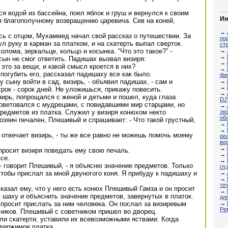
 водой из бассейна, поел яблок и груш и вернулся к своим
Ин
я благополучному возвращению царевича. Сев на коней,
→
ь с отцом, Мухаммед начал свой рассказ о путешествии. За
по
 руку в карман за платком, и на скатерть выпал сверток.
ст
→
олома, зеркальце, кольцо и косынка. “Что это такое?” -
→
ын не смог ответить. Падишах вызвал визиря:
→
о это за вещи, и какой смысл кроется в них?
→
погубить его, рассказал падишаху все как было.
фи
→
 сыну войти в сад, визирь, - объявил падишах, - сам и
→
срок - сорок дней. Не уложишься, прикажу повесить.
→
ирь, попрощался с женой и детьми и пошел, куда глаза
DJ
советовался с мудрецами, с повидавшими мир старцами, но
→
эк
 предметов из платка. Служил у визиря конюхом некто
об
озяин печален, Плешивый и спрашивает: - Что такой грустный,
→
→
 - отвечает визирь, - ты же все равно не можешь помочь моему
ре
ве
→
просит визиря поведать ему свою печаль.
→
се.
→
 - говорит Плешивый, - я объясню значение предметов. Только
гл.
→
чтобы прислал за мной двуногого коня. Я прибуду к падишаху и
→
те
казал ему, что у него есть конюх Плешивый Гамза и он просит
→
к шаху и объяснить значение предметов, завернутых в платок.
дл
→
просит прислать за ним человека. Он послал за визиревым
Ре
ников. Плешивый с советником пришел во дворец.
ли скатерти, уставили их всевозможными яствами. Когда
одержимое платка.