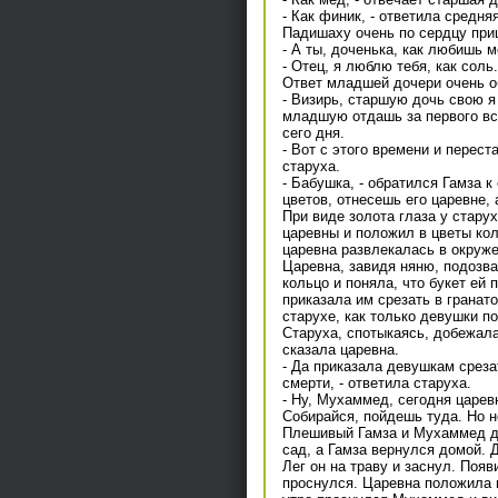
- Как финик, - ответила средняя
Падишаху очень по сердцу приш
- А ты, доченька, как любишь м
- Отец, я люблю тебя, как соль.
Ответ младшей дочери очень о
- Визирь, старшую дочь свою я
младшую отдашь за первого встр
сего дня.
- Вот с этого времени и перест
старуха.
- Бабушка, - обратился Гамза к 
цветов, отнесешь его царевне, 
При виде золота глаза у стару
царевны и положил в цветы кол
царевна развлекалась в окруж
Царевна, завидя няню, подозвал
кольцо и поняла, что букет ей
приказала им срезать в гранато
старухе, как только девушки по
Старуха, спотыкаясь, добежала
сказала царевна.
- Да приказала девушкам среза
смерти, - ответила старуха.
- Ну, Мухаммед, сегодня царевн
Собирайся, пойдешь туда. Но н
Плешивый Гамза и Мухаммед д
сад, а Гамза вернулся домой. 
Лег он на траву и заснул. Поя
проснулся. Царевна положила в