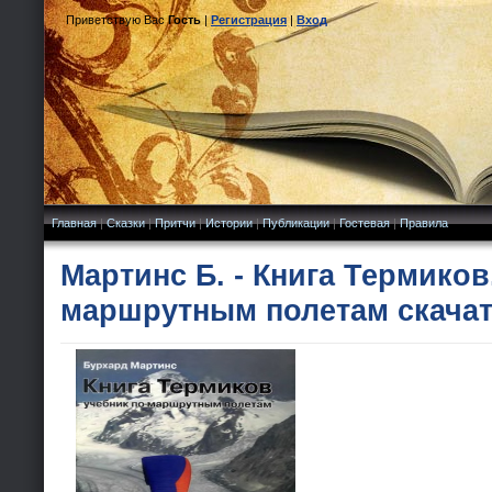
Приветствую Вас
Гость
|
Регистрация
|
Вход
Главная
|
Сказки
|
Притчи
|
Истории
|
Публикации
|
Гостевая
|
Правила
Мартинс Б. - Книга Термиков
маршрутным полетам скачат