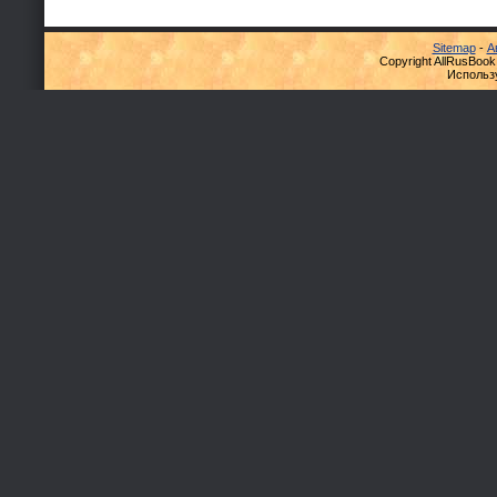
Sitemap
-
А
Copyright AllRusBook
Использ