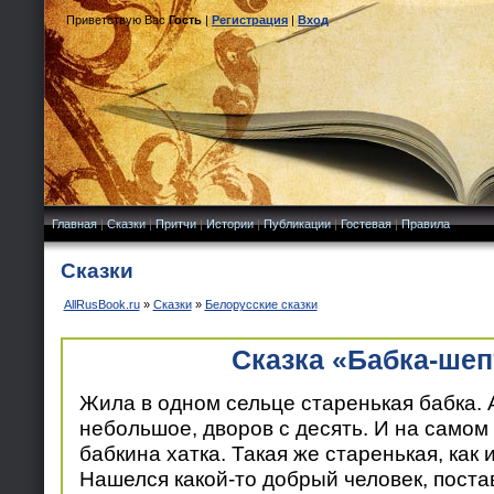
Приветствую Вас
Гость
|
Регистрация
|
Вход
Главная
|
Сказки
|
Притчи
|
Истории
|
Публикации
|
Гостевая
|
Правила
Сказки
AllRusBook.ru
»
Сказки
»
Белорусские сказки
Сказка «Бабка-шеп
Жила в одном сельце старенькая бабка. 
небольшое, дворов с десять. И на самом 
бабкина хатка. Такая же старенькая, как и
Нашелся какой-то добрый человек, поста