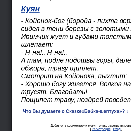
Куян
- Койонок-бог (борода - пихта ве
сидел в тени березы с золотыми
Иримчик жует и губами толстыми
шлепает:
- Н-на!.. Н-на!..
А там, подле подошвы горы, далек
обжора, траву щиплет.
Смотрит на Койонока, пыхтит:
- Хорошо богу живется. Волков н
трусят. Благодать!
Пощипет траву, ноздрей поведет
Что Вы думаете о Сказке«Бабка-шептуха»? ↓
Добавлять комментарии могут только зарегистриров
[
Регистрация
|
Вход
]