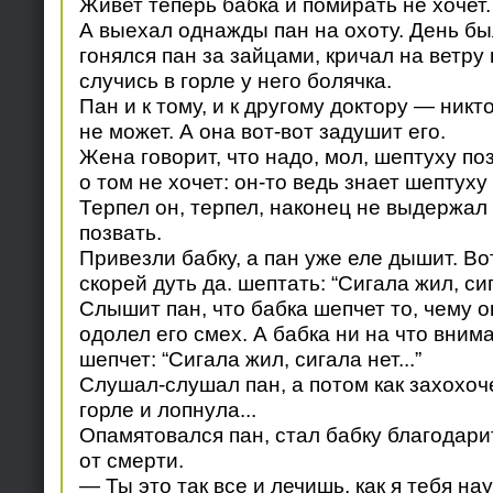
Живет теперь бабка и помирать не хочет.
А выехал однажды пан на охоту. День бы
гонялся пан за зайцами, кричал на ветру в
случись в горле у него болячка.
Пан и к тому, и к другому доктору — никт
не может. А она вот-вот задушит его.
Жена говорит, что надо, мол, шептуху поз
о том не хочет: он-то ведь знает шептуху 
Терпел он, терпел, наконец не выдержал 
позвать.
Привезли бабку, а пан уже еле дышит. Во
скорей дуть да. шептать: “Сигала жил, сига
Слышит пан, что бабка шепчет то, чему он
одолел его смех. А бабка ни на что вни
шепчет: “Сигала жил, сигала нет...”
Слушал-слушал пан, а потом как захохоче
горле и лопнула...
Опамятовался пан, стал бабку благодарит
от смерти.
— Ты это так все и лечишь, как я тебя н