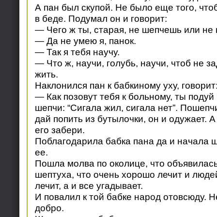
А пан был скупой. Не было еще того, что
в беде. Подумал он и говорит:
— Чего ж ты, старая, не шепчешь или н
— Да не умею я, панок.
— Так я тебя научу.
— Что ж, научи, голубь, научи, чтоб не з
жить.
Наклонился пан к бабкиному уху, говорит
— Как позовут тебя к больному, ты подуй
шепчи: “Сигала жил, сигала нет”. Пошепч
дай попить из бутылочки, он и одужает. А
его забери.
Поблагодарила бабка пана да и начала ш
ее.
Пошла молва по околице, что объявилась 
шептуха, что очень хорошо лечит и людей
лечит, а и все угадывает.
И повалил к той бабке народ отовсюду. Н
добро.