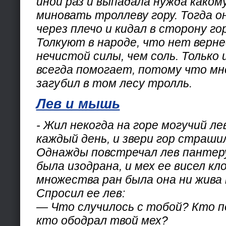
иной раз и выпадала нужда каком
миновать троллеву гору. Тогда 
через плечо и кидал в сторону го
Толкуют в народе, что нет верн
нечистой силы, чем соль. Только и
всегда помогает, потому что мн
загубил в том лесу тролль.
Лев и мышь
- Жил некогда на горе могучий ле
каждый день, и звери гор страши
Однажды повстречал лев пантеру
была изодрана, и мех ее висел кл
множества ран была она ни жива 
Спросил ее лев:
— Что случилось с тобой? Кто п
кто ободрал твой мех?