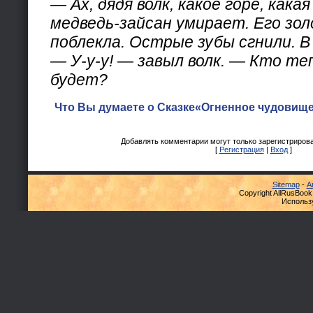
— Ах, дядя волк, какое горе, кака
медведь-зайсан умирает. Его зо
поблекла. Острые зубы сгнили. В
— У-у-у! — завыл волк. — Кто те
будет?
Что Вы думаете о Сказке«Огненное чудовище
Добавлять комментарии могут только зарегистриров
[
Регистрация
|
Вход
]
Sitemap
-
А
Copyright AllRusBook
Использ