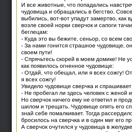
И все животные, что попадались навстре
чудовища и обращались в бегство. Совсе
выбились, вот-вот упадут замертво, как в
возле своей норки сверчок и сапоги тачае
беглецам:
- Куда это вы бежите, сеньор, со всем с
- За нами гонится страшное чудовище, о
своем пути!
- Спрячьтесь скорей в моем домике! Не у
как появилось огненное чудовище:
- Отдай, что обещал, или я всех сожгу! О
я всех сожгу!
Увидело чудовище сверчка и спрашивает
- Не пробегал ли здесь человек с женой
Но сверчок ничего ему не ответил и про
шилом и трещать. Чудовище опять его сп
знай себе помалкивает. Тогда рассердил
бросилось на сверчка и в один миг его п
А сверчок очутился у чудовища в желудке