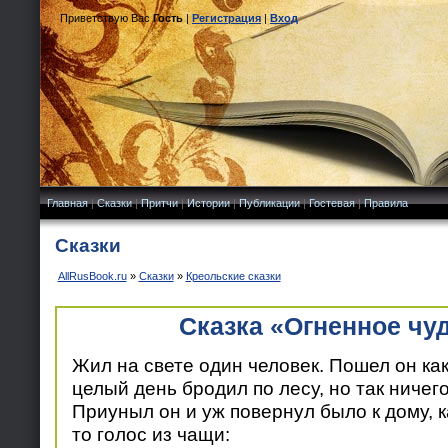
Приветствую Вас
Гость
|
Регистрация
|
Вход
Главная
|
Сказки
|
Притчи
|
Истории
|
Публикации
|
Гостевая
|
Правила
Сказки
AllRusBook.ru
»
Сказки
»
Креольские сказки
Сказка «Огненное чу
Жил на свете один человек. Пошел он как-
целый день бродил по лесу, но так ничего
Приуныл он и уж повернул было к дому, к
то голос из чащи: