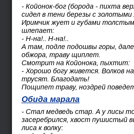
- Койонок-бог (борода - пихта ве
сидел в тени березы с золотыми
Иримчик жует и губами толстыми
шлепает:
- Н-на!.. Н-на!..
А там, подле подошвы горы, далек
обжора, траву щиплет.
Смотрит на Койонока, пыхтит:
- Хорошо богу живется. Волков н
трусят. Благодать!
Пощипет траву, ноздрей поведет
Обида марала
- Стал медведь стар. А у лисы т
засеребрился, хвост пушистый в
лиса к волку: