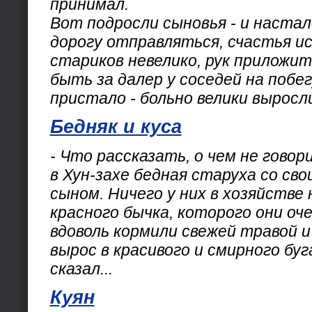
принимал.
Вот подросли сыновья - и настал
дорогу отправляться, счастья ис
стариков невелико, рук приложить
быть за далер у соседей на побе
пристало - больно велики выросл
Бедняк и куса
- Что рассказать, о чем не гово
в Хун-захе бедная старуха со св
сыном. Ничего у них в хозяйстве 
красного бычка, которого они оч
вдоволь кормили свежей травой и
вырос в красивого и смирного бу
сказал...
Куян