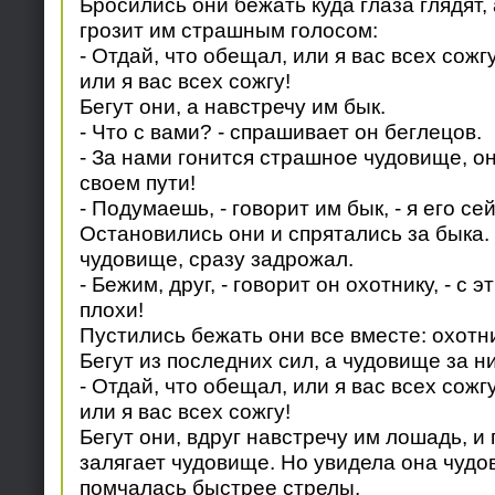
Бросились они бежать куда глаза глядят, 
грозит им страшным голосом:
- Отдай, что обещал, или я вас всех сожг
или я вас всех сожгу!
Бегут они, а навстречу им бык.
- Что с вами? - спрашивает он беглецов.
- За нами гонится страшное чудовище, о
своем пути!
- Подумаешь, - говорит им бык, - я его с
Остановились они и спрятались за быка.
чудовище, сразу задрожал.
- Бежим, друг, - говорит он охотнику, - с
плохи!
Пустились бежать они все вместе: охотни
Бегут из последних сил, а чудовище за н
- Отдай, что обещал, или я вас всех сожг
или я вас всех сожгу!
Бегут они, вдруг навстречу им лошадь, и
залягает чудовище. Но увидела она чудо
помчалась быстрее стрелы.