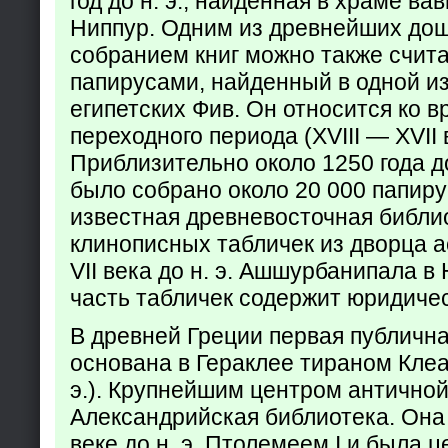
год до н. э., найденная в храме ва
Ниппур. Одним из древнейших до
собранием книг можно также счита
папирусами, найденный в одной из
египетских Фив. Он относится ко в
переходного периода (XVIII — XVII вв
Приблизительно около 1250 года до
было собрано около 20 000 папир
известная древневосточная библи
клинописных табличек из дворца а
VII века до н. э. Ашшурбанипала в
часть табличек содержит юридич
В древней Греции первая публичн
основана в Гераклее тираном Клеар
э.). Крупнейшим центром античной
Александрийская библиотека. Она б
веке до н. э. Птолемеем I и была 