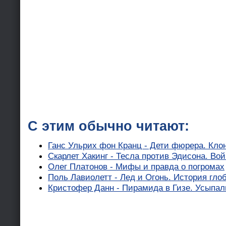
С этим обычно читают:
Ганс Ульрих фон Кранц - Дети фюрера. Кло
Скарлет Хакинг - Тесла против Эдисона. Во
Олег Платонов - Мифы и правда о погромах
Поль Лавиолетт - Лед и Огонь. История гл
Кристофер Данн - Пирамида в Гизе. Усыпал