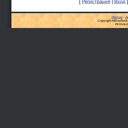
[
Регистрация
|
Вход
Sitemap
-
А
Copyright AllRusBook
Использ