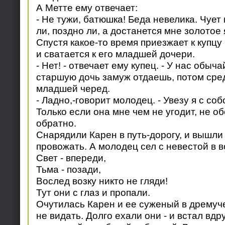
А Метте ему отвечает:
- Не тужи, батюшка! Беда невелика. Чует
ли, поздно ли, а достанется мне золотое 
Спустя какое-то время приезжает к купц
и сватается к его младшей дочери.
- Нет! - отвечает ему купец. - У нас обыча
старшую дочь замуж отдаешь, потом сре
младшей черед.
- Ладно,-говорит молодец. - Увезу я с со
Только если она мне чем не угодит, не об
обратно.
Снарядили Карен в путь-дорогу, и вышли 
провожать. А молодец сел с невестой в в
Свет - впереди,
Тьма - позади,
Вослед возку никто не гляди!
Тут они с глаз и пропали.
Очутилась Карен и ее суженый в дремуче
не видать. Долго ехали они - и встал вдр