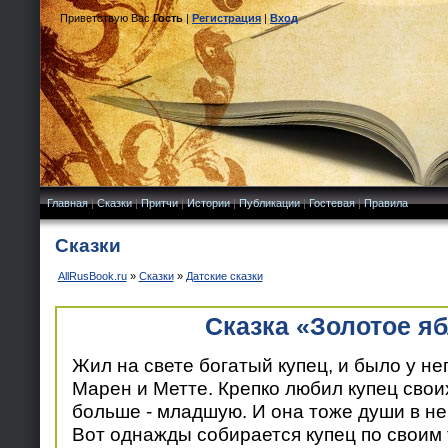
Приветствую Вас
Гость
|
Регистрация
|
Вход
Главная
|
Сказки
|
Притчи
|
Истории
|
Публикации
|
Гостевая
|
Правила
Сказки
AllRusBook.ru
»
Сказки
»
Датские сказки
Сказка «Золотое я
Жил на свете богатый купец, и было у не
Марен и Метте. Крепко любил купец свои
больше - младшую. И она тоже души в не
Вот однажды собирается купец по своим