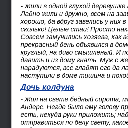
- Жили в одной глухой деревушке 
Ладно жили и дружно, всем на зав
хорошо, да вдруг завелись у них 
сколько! Целые стаи! Просто нак
Совсем замучились хозяева, как в
прекрасный день объявился в дом
круглый, на диво смышленый. И 
давить и из дому гнать. Муж с ж
нарадуются, все гладят его да л
наступили в доме тишина и поко
Дочь колдуна
- Жил на свете бедный сирота, м
Андерс. Негде было ему голову п
есть, некуда руки приложить; на
отправиться по белу свету, како