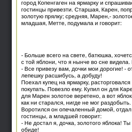
город Копенгаген на ярмарку и спрашивае
гостинцы привезти. Старшая, Карен, поп
золотую прялку; средняя, Марен,- золото
младшая, Метте, подумала и говорит:
- Больше всего на свете, батюшка, хочет
с той яблони, что я нынче во сне видела.
- Все привезу вам, дочки мои дорогие! - о
лепешку расшибусь, а добуду!
Поехал купец на ярмарку, расторговался 
покупать. Повезло ему. Купил он для Каре
для Марен золотое веретено, а вот яблок
как ни старался, нигде не мог раздобыть.
Воротился он опечаленный домой, отда
гостинцы, а младшей говорит:
- Не достал я, дочка, золотого яблока! Ты
обиде!