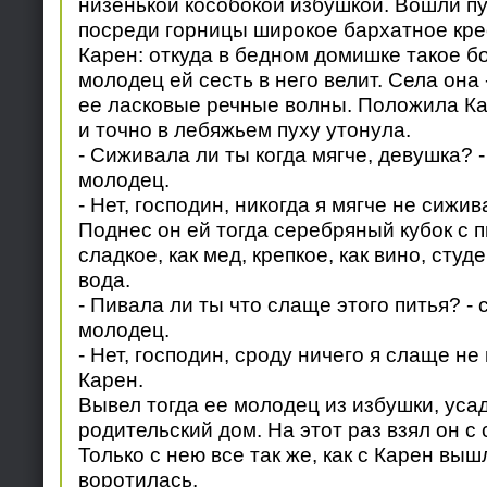
низенькой кособокой избушкой. Вошли пу
посреди горницы широкое бархатное кре
Карен: откуда в бедном домишке такое б
молодец ей сесть в него велит. Села она 
ее ласковые речные волны. Положила Кар
и точно в лебяжьем пуху утонула.
- Сиживала ли ты когда мягче, девушка? 
молодец.
- Нет, господин, никогда я мягче не сижив
Поднес он ей тогда серебряный кубок с п
сладкое, как мед, крепкое, как вино, студ
вода.
- Пивала ли ты что слаще этого питья? -
молодец.
- Нет, господин, сроду ничего я слаще не
Карен.
Вывел тогда ее молодец из избушки, усад
родительский дом. На этот раз взял он с
Только с нею все так же, как с Карен выш
воротилась.