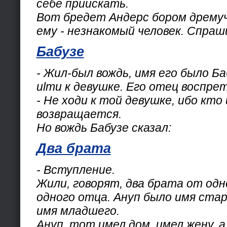
себе приискать.
Вот бредет Андерс бором дремуч
ему - незнакомый человек. Спраш
Бабузе
- Жил-был вождь, имя его было Ба
иlти к девушке. Его отец воспрет
- Не ходи к той девушке, ибо кто
возвращается.
Но вождь Бабузе сказал:
Два брата
- Вступление.
Жили, говорят, два брата от од
одного отца. Ануп было имя ста
имя младшего.
Ануп, тот имел дом, имел жену, 