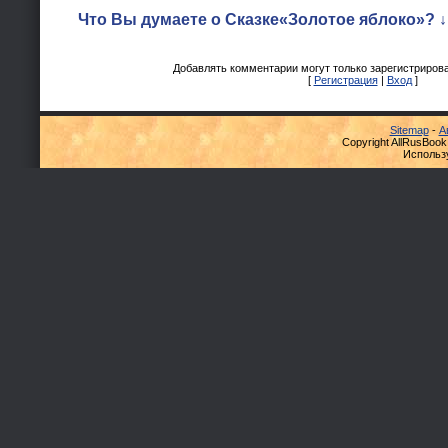
Что Вы думаете о Сказке«Золотое яблоко»? ↓
Добавлять комментарии могут только зарегистриров
[
Регистрация
|
Вход
]
Sitemap
-
А
Copyright AllRusBook
Использ