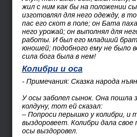
жил с ним как бы на положении сы
изготовлял для него одежду, в т
пас его скот в поле; он Бата паха
него урожай; он выполнял для нег
работы. И был его младший бра
юношей; подобного ему не было в
сила бога была в нем!
Колибри и оса
- Примечания: Cказка народа нъя
У осы заболел сынок. Она пошла 
колдуну, тот ей сказал:
– Попроси перышко у колибри, и 
выздоровеет. Колибри дала свое 
осы выздоровел.