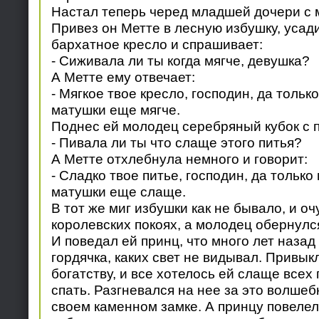
Настал теперь черед младшей дочери с 
Привез он Метте в лесную избушку, усад
бархатное кресло и спрашивает:
- Сиживала ли ты когда мягче, девушка?
А Метте ему отвечает:
- Мягкое твое кресло, господин, да толь
матушки еще мягче.
Поднес ей молодец серебряный кубок с 
- Пивала ли ты что слаще этого питья?
А Метте отхлебнула немного и говорит:
- Сладко твое питье, господин, да тольк
матушки еще слаще.
В тот же миг избушки как не бывало, и о
королевских покоях, а молодец обернулс
И поведал ей принц, что много лет назад
гордячка, каких свет не видывал. Привыкл
богатству, и все хотелось ей слаще всех 
спать. Разгневался на нее за это волшеб
своем каменном замке. А принцу повелел