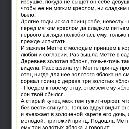
избушке, покуда не сыщет он себе девуш
чтобы ее ни мягким креслом, ни сладким 
было.
Долгие годы искал принц себе, невесту -
перед мягким креслом да сладким питьем 
первого взгляда полюбилась ему, только
прежде испытать.
И зажили Метте с молодым принцем в ко
любви и согласии. Раз вышла Метте в сад
Деревьев золотая яблоня, точь-в-точь так
видела. Рассказала тут Метте принцу про 
отец нигде для нее золотого яблока не см
сорвал принц с дерева три золотых яблок
- Поедем к твоему отцу, отвезем ему ябло
сон твой сбылся.
А старый купец меж тем тужит-горюет, чт
без вести сгинула. Только вдруг видит о
и въезжает в золоченой карете его дочь, а
молодой, пригожий принц. Подошла Метте
ему три золотых яблока и говорит: