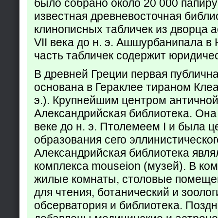
было собрано около 20 000 папир
известная древневосточная библи
клинописных табличек из дворца а
VII века до н. э. Ашшурбанипала в
часть табличек содержит юридич
В древней Греции первая публичн
основана в Гераклее тираном Клеар
э.). Крупнейшим центром античной
Александрийская библиотека. Она б
веке до н. э. Птолемеем I и была 
образования сего эллинистическог
Александрийская библиотека явля
комплекса mouseion (музей). В ко
жилые комнаты, столовые помеще
для чтения, ботанический и зоолог
обсерватория и библиотека. Поздн