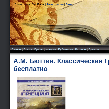
Приветствую Вас
Гость
|
Регистрация
|
Вход
Главная
|
Сказки
|
Притчи
|
Истории
|
Публикации
|
Гостевая
|
Правила
А.М. Бюттен. Классическая Г
бесплатно