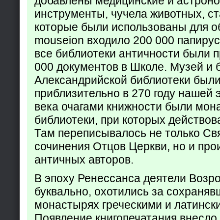
добавлены медицинские и астрон
инструменты, чучела животных, ст
которые были использованы для о
mouseion входило 200 000 папирус
все библиотеки античности были п
000 документов в Школе. Музей и 
Александрийской библиотеки был
приблизительно в 270 году нашей 
века очагами книжности были мон
библиотеки, при которых действов
Там переписывалось не только Св
сочинения Отцов Церкви, но и про
античных авторов.
В эпоху Ренессанса деятели Возр
буквально, охотились за сохраняв
монастырях греческими и латинск
Появление книгопечатания внесло