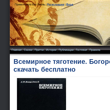
Приветствую Вас
Гость
|
Регистрация
|
Вход
Главная
|
Сказки
|
Притчи
|
Истории
|
Публикации
|
Гостевая
|
Правила
Всемирное тяготение. Богор
скачать бесплатно