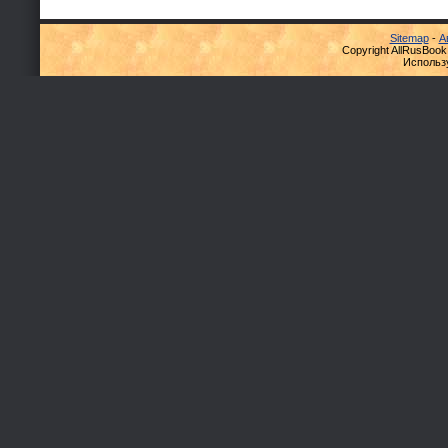
Sitemap
-
А
Copyright AllRusBook
Использ