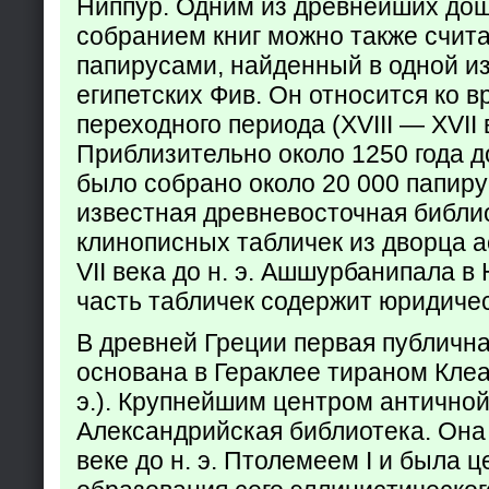
Ниппур. Одним из древнейших до
собранием книг можно также счита
папирусами, найденный в одной из
египетских Фив. Он относится ко в
переходного периода (XVIII — XVII вв
Приблизительно около 1250 года до
было собрано около 20 000 папир
известная древневосточная библи
клинописных табличек из дворца а
VII века до н. э. Ашшурбанипала в
часть табличек содержит юридич
В древней Греции первая публичн
основана в Гераклее тираном Клеар
э.). Крупнейшим центром античной
Александрийская библиотека. Она б
веке до н. э. Птолемеем I и была 