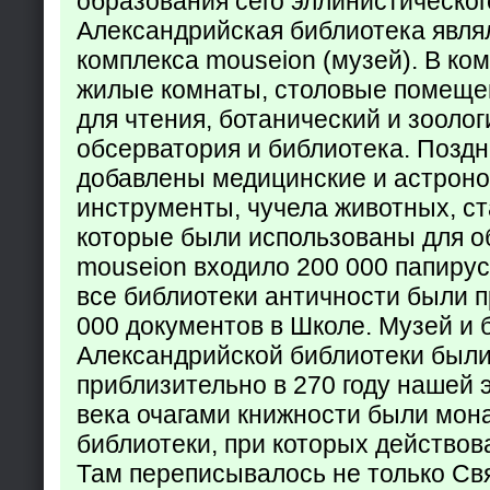
образования сего эллинистическог
Александрийская библиотека явля
комплекса mouseion (музей). В ко
жилые комнаты, столовые помеще
для чтения, ботанический и зоолог
обсерватория и библиотека. Поздн
добавлены медицинские и астрон
инструменты, чучела животных, ст
которые были использованы для о
mouseion входило 200 000 папирус
все библиотеки античности были п
000 документов в Школе. Музей и 
Александрийской библиотеки был
приблизительно в 270 году нашей 
века очагами книжности были мон
библиотеки, при которых действов
Там переписывалось не только Св