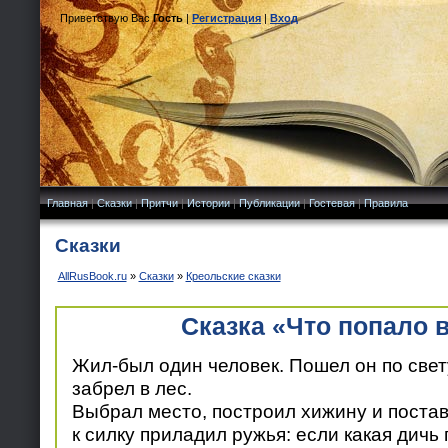
Приветствую Вас
Гость
|
Регистрация
|
Вход
Главная
|
Сказки
|
Притчи
|
Истории
|
Публикации
|
Гостевая
|
Правила
Сказки
AllRusBook.ru
»
Сказки
»
Креольские сказки
Сказка «Что попало 
Жил-был один человек. Пошел он по свет
забрел в лес.
Выбрал место, построил хижину и постав
к силку приладил ружья: если какая дичь 