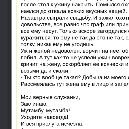
после стол к ужину накрыть. Помылся ох
наелся до отвала всяких вкусных вещей.
Назавтра сыграли свадьбу. И зажил охот
довольстве, все равно что граф или прин
все ему несут. Только вскоре загордился 
куражиться: то ему не так да это не так, с
толку, никак ему не угодишь.
Уж и женой недоволен, ворчит на нее, об
побил. А тут как-то не успели ужин вовре
кричит на жену, оскорбляет ее всячески и
возьми да и скажи:
- Ты кто вообще такая? Добыча из моего 
Рассмеялась тут жена ему в лицо и запел
Мои верные служанки,
Заклинаю:
Мутамбу, мутамба!
Уходите навсегда!
И вся прислуга исчезла.