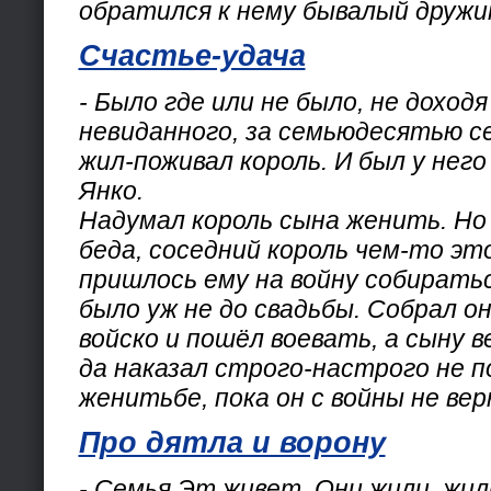
обратился к нему бывалый дружин
Счастье-удача
- Было где или не было, не доходя
невиданного, за семьюдесятью с
жил-поживал король. И был у него
Янко.
Надумал король сына женить. Но
беда, соседний король чем-то это
пришлось ему на войну собиратьс
было уж не до свадьбы. Собрал о
войско и пошёл воевать, а сыну 
да наказал строго-настрого не 
женитьбе, пока он с войны не вер
Про дятла и ворону
- Семья Эт живет. Они жили, жи