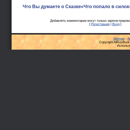
Что Вы думаете о Сказке«Что попало в силок
Добавлять комментарии могут только зарегистриров
[
Регистрация
|
Вход
]
Sitemap
-
А
Copyright AllRusBook
Использ