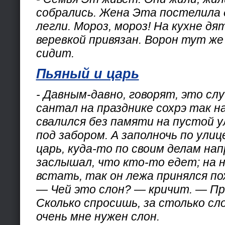
собрались. Жена Эта постелила 
легли. Мороз, мороз! На кухне дя
веревкой привязан. Ворон тут же 
сидит.
Пьяный и царь
- Давным-давно, говорят, это сл
сантал на празднике сохрэ так н
свалился без памяти на пустой у
под забором. А заполночь по улиц
царь, куда-то по своим делам на
заслышал, что кто-то едет; на н
встать, так он лежа принялся по
— Чей это слон? — кричит. — Про
Сколько спросишь, за столько сло
очень мне нужен слон.