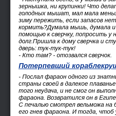
зернышка, ни крупинки! Что дел
голодных мышат, мал мала мень
зиму пережить, если запасов н
кормить?Думала мышь, думала и
помощью к сверчку, попросить у н
долг.Пришла к дому сверчка и ст
дверь: тук-тук-тук!
- Кто там? - отозвался сверчок.
Потерпевший кораблекру
- Послал фараон одного из знат
страны своей в далекое плаванье
того неудача, и не смог он выпо
фараона. Возвратился он в Египе
С печалью смотрел вельможа на 
его гнев фараона. И тогда, чтоб