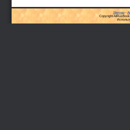
Sitemap
-
А
Copyright AllRusBook
Использ