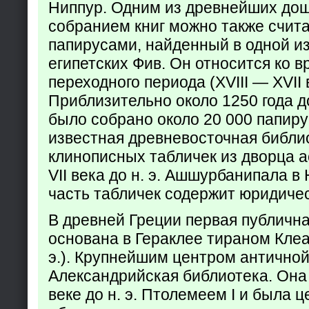
Ниппур. Одним из древнейших до
собранием книг можно также счита
папирусами, найденный в одной из
египетских Фив. Он относится ко в
переходного периода (XVIII — XVII вв
Приблизительно около 1250 года до
было собрано около 20 000 папир
известная древневосточная библи
клинописных табличек из дворца а
VII века до н. э. Ашшурбанипала в
часть табличек содержит юридич
В древней Греции первая публичн
основана в Гераклее тираном Клеар
э.). Крупнейшим центром античной
Александрийская библиотека. Она б
веке до н. э. Птолемеем I и была 