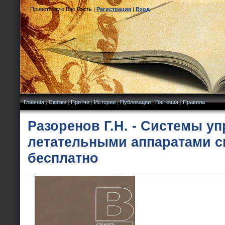
Приветствую Вас
Гость
|
Регистрация
|
Вход
Главная
|
Сказки
|
Притчи
|
Истории
|
Публикации
|
Гостевая
|
Правила
Разоренов Г.Н. - Системы у
летательными аппаратами с
бесплатно