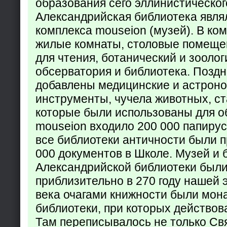
образования сего эллинистическог
Александрийская библиотека явля
комплекса mouseion (музей). В ко
жилые комнаты, столовые помеще
для чтения, ботанический и зоолог
обсерватория и библиотека. Поздн
добавлены медицинские и астрон
инструменты, чучела животных, ст
которые были использованы для о
mouseion входило 200 000 папирус
все библиотеки античности были п
000 документов в Школе. Музей и 
Александрийской библиотеки был
приблизительно в 270 году нашей 
века очагами книжности были мон
библиотеки, при которых действов
Там переписывалось не только Св