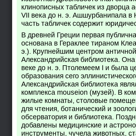
клинописных табличек из дворца а
VII века до н. э. Ашшурбанипала в
часть табличек содержит юридич
В древней Греции первая публичн
основана в Гераклее тираном Клеар
э.). Крупнейшим центром античной
Александрийская библиотека. Она б
веке до н. э. Птолемеем I и была 
образования сего эллинистическог
Александрийская библиотека явля
комплекса mouseion (музей). В ко
жилые комнаты, столовые помеще
для чтения, ботанический и зоолог
обсерватория и библиотека. Поздн
добавлены медицинские и астрон
инструменты, чучела животных, ст