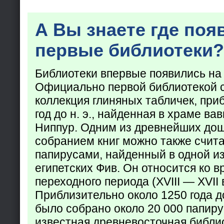
А Вы знаете где поя
первые библиотеки?
Библиотеки впервые появились на
Официально первой библиотекой 
коллекция глиняных табличек, при
год до н. э., найденная в храме ва
Ниппур. Одним из древнейших до
собранием книг можно также счита
папирусами, найденный в одной из
египетских Фив. Он относится ко в
переходного периода (XVIII — XVII вв
Приблизительно около 1250 года до
было собрано около 20 000 папир
известная древневосточная библи