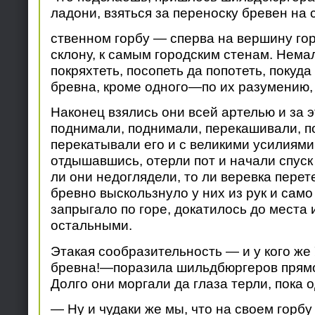
ладони, взяться за переноску бревен на 
ственном горбу — сперва на вершину гор
склону, к самым городским стенам. Нема
покряхтеть, посопеть да попотеть, покуда
бревна, кроме одного—по их разумению,
Наконец взялись они всей артелью и за э
поднимали, поднимали, перекашивали, п
перекатывали его и с великими усилиями
отдышавшись, отерли пот и начали спуск 
ли они недоглядели, то ли веревка перет
бревно выскользнуло у них из рук и само
запрыгало по горе, докатилось до места 
остальными.
Этакая сообразительность — и у кого же
бревна!—поразила шильдбюргеров прямо-
Долго они моргали да глаза терли, пока о
— Ну и чудаки же мы, что на своем горбу 