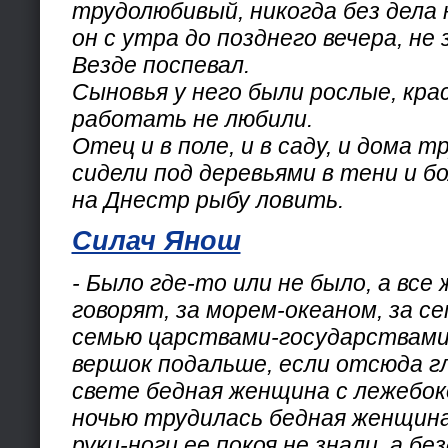
трудолюбивый, никогда без дела 
он с утра до позднего вечера, не 
Везде поспевал.
Сыновья у него были рослые, кра
работать не любили.
Отец и в поле, и в саду, и дома т
сидели под деревьями в тени и б
на Днестр рыбу ловить.
Силач Янош
- Было где-то или не было, а все 
говорят, за морем-океаном, за 
семью царствами-государствами 
вершок подальше, если отсюда г
свете бедная женщина с лежебок
ночью трудилась бедная женщина,
руки-ноги ее покоя не знали, а бе