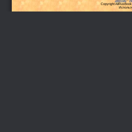
Sitemap
-
А
Copyright AllRusBook
Использ