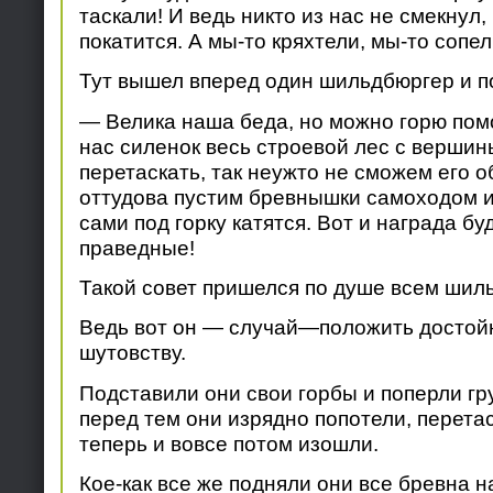
таскали! И ведь никто из нас не смекнул, 
покатится. А мы-то кряхтели, мы-то сопел
Тут вышел вперед один шильдбюргер и по
— Велика наша беда, но можно горю помо
нас силенок весь строевой лес с вершин
перетаскать, так неужто не сможем его 
оттудова пустим бревнышки самоходом и
сами под горку катятся. Вот и награда бу
праведные!
Такой совет пришелся по душе всем шил
Ведь вот он — случай—положить достой
шутовству.
Подставили они свои горбы и поперли гр
перед тем они изрядно попотели, перетас
теперь и вовсе потом изошли.
Кое-как все же подняли они все бревна на