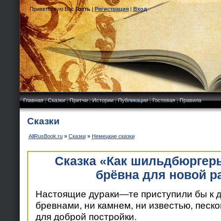
Приветствую Вас
Гость
|
Регистрация
|
Вход
Главная
|
Сказки
|
Притчи
|
Истории
|
Публикации
|
Гостевая
|
Правила
Сказки
AllRusBook.ru
»
Сказки
»
Немецкие сказки
Сказка «Как шильдбюргер
брёвна для новой р
Настоящие дураки—те приступили бы к де
бревнами, ни камнем, ни известью, песк
для доброй постройки.