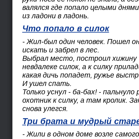
валялся где попало целыми днями
из ладони в ладонь.
Что попало в силок
- Жил-был один человек. Пошел о
искать и забрел в лес.
Выбрал место, построил хижину 
невдалеке силок, а к силку прилад
какая дичь попадет, ружье выстр
И ушел спать.
Только уснул - ба-бах! - пальнуло
охотник к силку, а там кролик. З
снова улегся.
Три брата и мудрый стар
- Жили в одном доме возле самог