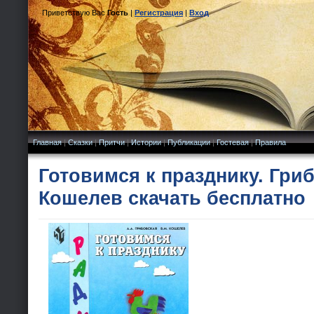
Приветствую Вас
Гость
|
Регистрация
|
Вход
Главная
|
Сказки
|
Притчи
|
Истории
|
Публикации
|
Гостевая
|
Правила
Готовимся к празднику. Гри
Кошелев скачать бесплатно