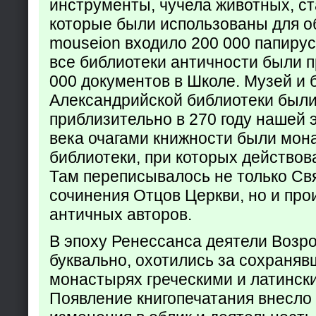
инструменты, чучела животных, ст
которые были использованы для о
mouseion входило 200 000 папирус
все библиотеки античности были п
000 документов в Школе. Музей и 
Александрийской библиотеки был
приблизительно в 270 году нашей 
века очагами книжности были мон
библиотеки, при которых действов
Там переписывалось не только Св
сочинения Отцов Церкви, но и про
античных авторов.
В эпоху Ренессанса деятели Возр
буквально, охотились за сохраняв
монастырях греческими и латинск
Появление книгопечатания внесло