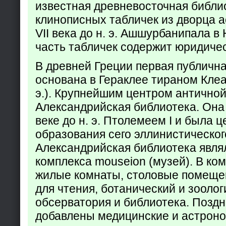
известная древневосточная библи
клинописных табличек из дворца а
VII века до н. э. Ашшурбанипала в
часть табличек содержит юридич
В древней Греции первая публичн
основана в Гераклее тираном Клеар
э.). Крупнейшим центром античной
Александрийская библиотека. Она б
веке до н. э. Птолемеем I и была 
образования сего эллинистическог
Александрийская библиотека явля
комплекса mouseion (музей). В ко
жилые комнаты, столовые помеще
для чтения, ботанический и зоолог
обсерватория и библиотека. Поздн
добавлены медицинские и астрон