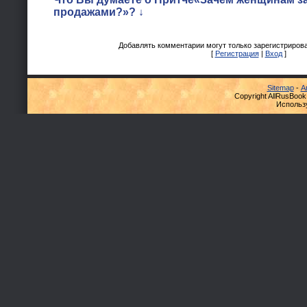
продажами?»? ↓
Добавлять комментарии могут только зарегистриров
[
Регистрация
|
Вход
]
Sitemap
-
А
Copyright AllRusBook
Использ