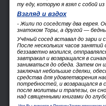
ту еду, которую я взял с собой из
Взгляд и вздох
- Жили по соседству два еврея. О
знатоком Торы, а другой — бедн
Учёный сосед вставал до зари и с
После нескольких часов занятий 
беззаветно молился, отправлялся
завтракал и возвращался в синаг
заниматься до обеда. Затем он ш
заключал небольшие сделки, обе
средства для удовлетворения н
потребностей, и возвращался в с
после молитвы и трапезы, он сн
над священными книгами до глубо
Что Вы думаете о Притче«Зачем женщинам з