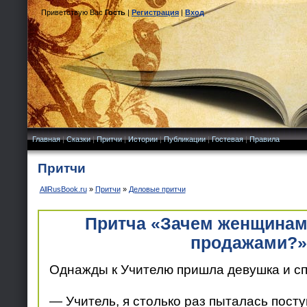
Приветствую Вас
Гость
|
Регистрация
|
Вход
Главная
|
Сказки
|
Притчи
|
Истории
|
Публикации
|
Гостевая
|
Правила
Притчи
AllRusBook.ru
»
Притчи
»
Деловые притчи
Притча «Зачем женщинам
продажами?»
Однажды к Учителю пришла девушка и сп
— Учитель, я столько раз пыталась посту