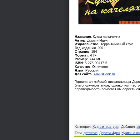
Название
: Кукла на качелях
Автор
: Дороти Иден
Издательство
: Терра-Книжный клуб
Год издания
: 2001
Страниц
: 194
Формат
: RTF
Размер
: 3,44 МБ
ISBN
: 5-275-00417-6
Качество
: Отличное
Язык
: Русский
Для сайта
:
AllRusBook.ru
Героини английской писательницы Дор
благополучном мире, однако им часто
справедливость помогает им обрести сч
Категория
:
Худ. литература
|
Добавил
:
al
Теги
:
детектив
,
Дороти Иден
,
Кукла на к