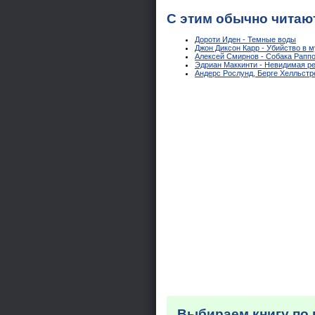
С этим обычно читаю
Дороти Иден - Темные воды
Джон Диксон Карр - Убийство в 
Алексей Смирнов - Собака Раппо
Эдриан Маккинти - Невидимая р
Андерс Рослунд, Берге Хелльстр
Выбираем книгу по 