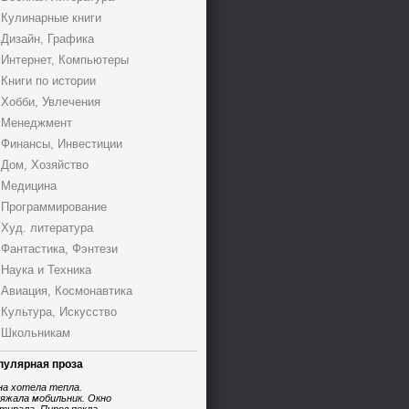
Кулинарные книги
Дизайн, Графика
Интернет, Компьютеры
Книги по истории
Хобби, Увлечения
Менеджмент
Финансы, Инвестиции
Дом, Хозяйство
Медицина
Программирование
Худ. литература
Фантастика, Фэнтези
Наука и Техника
Авиация, Космонавтика
Культура, Искусство
Школьникам
пулярная проза
на хотела тепла.
яжала мобильник. Окно