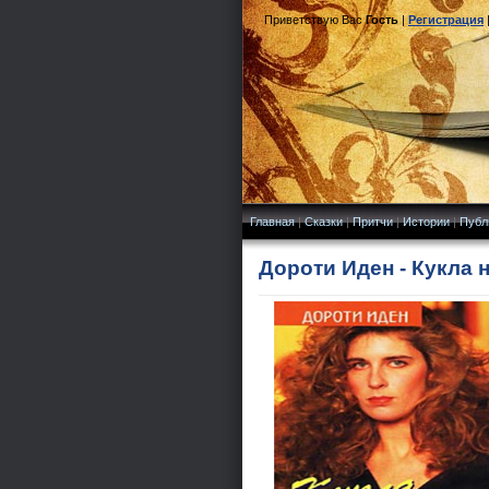
Приветствую Вас
Гость
|
Регистрация
Главная
|
Сказки
|
Притчи
|
Истории
|
Публ
Дороти Иден - Кукла 