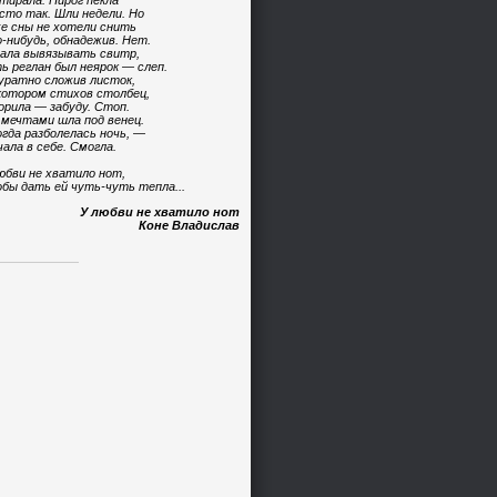
тирала. Пирог пекла
сто так. Шли недели. Но
е сны не хотели снить
-нибудь, обнадежив. Нет.
ала вывязывать свитр,
ь реглан был неярок — слеп.
уратно сложив листок,
котором стихов столбец,
орила — забуду. Стоп.
 мечтами шла под венец.
огда разболелась ночь, —
чала в себе. Смогла.
юбви не хватило нот,
бы дать ей чуть-чуть тепла...
У любви не хватило нот
Коне Владислав