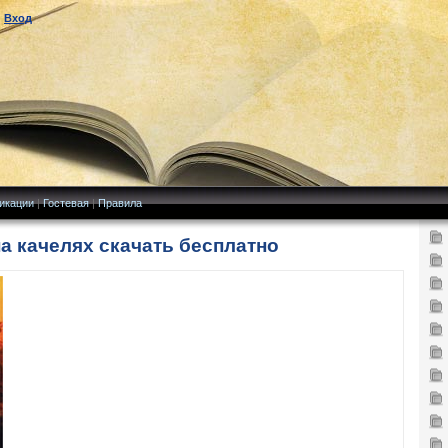
|
Вход
икации
|
Гостевая
|
Правила
на качелях скачать бесплатно