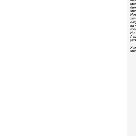
про
про
даж
что
Нач
хот
Акк
на 
гов
И с
А к
ука
...
У л
что