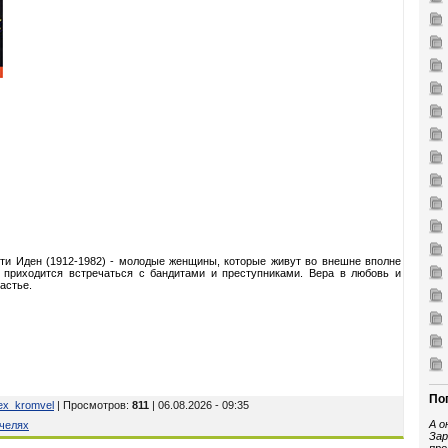
оти Иден (1912-1982) - молодые женщины, которые живут во внешне вполне
 приходится встречаться с бандитами и преступниками. Вера в любовь и
астье.
По
ex_kromvel
| Просмотров
:
811
| 06.08.2026 - 09:35
А о
ачелях
Зар