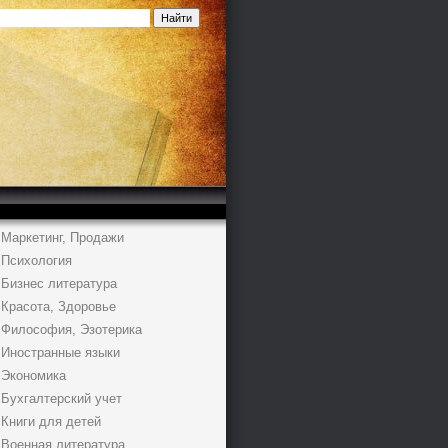
Маркетинг, Продажи
Психология
Бизнес литература
Красота, Здоровье
Философия, Эзотерика
Иностранные языки
Экономика
Бухгалтерский учет
Книги для детей
Военная литература