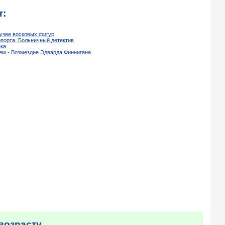
т:
музее восковых фигур
порта. Больничный детектив
ека
ем - Возмездие Эдварда Финнигана
возрасту