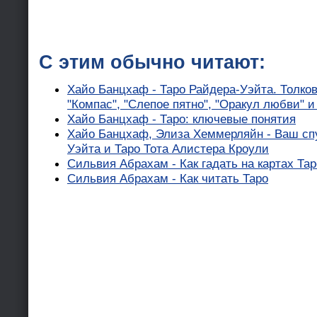
С этим обычно читают:
Хайо Банцхаф - Таро Райдера-Уэйта. Толков
"Компас", "Слепое пятно", "Оракул любви" и
Хайо Банцхаф - Таро: ключевые понятия
Хайо Банцхаф, Элиза Хеммерляйн - Ваш спу
Уэйта и Таро Тота Алистера Кроули
Сильвия Абрахам - Как гадать на картах Тар
Сильвия Абрахам - Как читать Таро