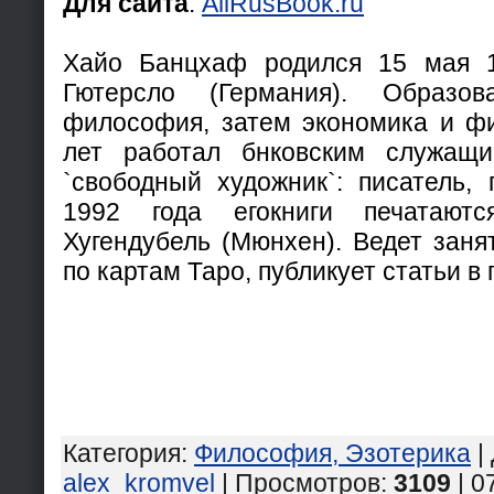
Для сайта
:
AllRusBook.ru
Хайо Банцхаф родился 15 мая 1
Гютерсло (Германия). Образова
философия, затем экономика и ф
лет работал бнковским служащ
`свободный художник`: писатель, п
1992 года егокниги печатаютс
Хугендубель (Мюнхен). Ведет заня
по картам Таро, публикует статьи в
Категория
:
Философия, Эзотерика
|
alex_kromvel
| Просмотров
:
3109
| 0