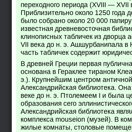
переходного периода (XVIII — XVII вв
Приблизительно около 1250 года до
было собрано около 20 000 папир
известная древневосточная библи
клинописных табличек из дворца а
VII века до н. э. Ашшурбанипала в
часть табличек содержит юридич
В древней Греции первая публичн
основана в Гераклее тираном Клеар
э.). Крупнейшим центром античной
Александрийская библиотека. Она б
веке до н. э. Птолемеем I и была 
образования сего эллинистическог
Александрийская библиотека явля
комплекса mouseion (музей). В ко
жилые комнаты, столовые помеще