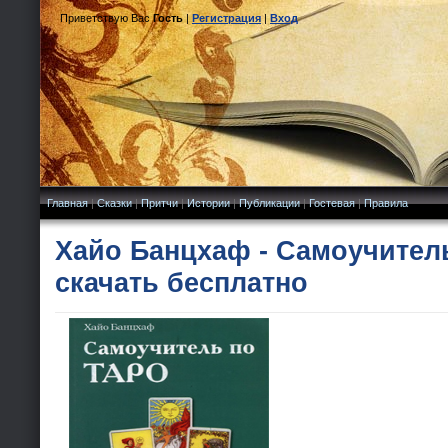
Приветствую Вас
Гость
|
Регистрация
|
Вход
Главная
|
Сказки
|
Притчи
|
Истории
|
Публикации
|
Гостевая
|
Правила
Хайо Банцхаф - Самоучител
скачать бесплатно