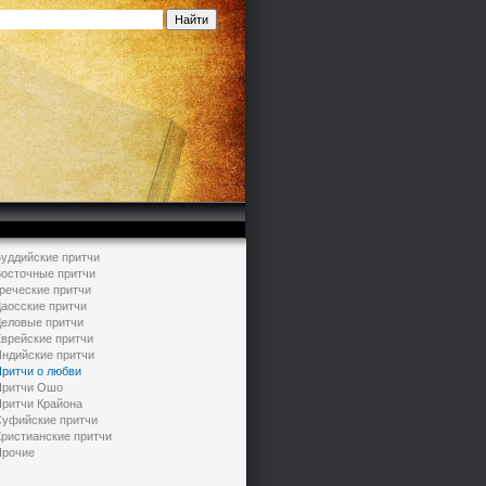
уддийские притчи
осточные притчи
реческие притчи
аосские притчи
еловые притчи
врейские притчи
ндийские притчи
ритчи о любви
ритчи Ошо
ритчи Крайона
уфийские притчи
ристианские притчи
рочие