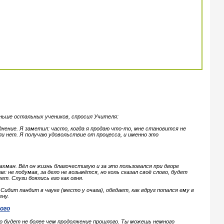
ньше остальных учеников, спросил Учителя:
нение. Я заметил: часто, когда я продаю что-то, мне становится не
и нет. Я получаю удовольствие от процесса, и именно это
хман. Вёл он жизнь благочестивую и за это пользовался при дворе
: не подумав, за дело не возьмётся, но коль сказал своё слово, будет
т. Слуги боялись его как огня.
идит пандит в чауке (место у очага), обедает, как вдруг попался ему в
ену.
ого
то будет не более чем продолжение прошлого. Ты можешь немного