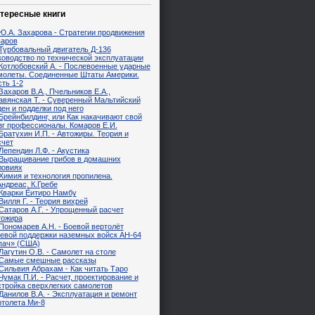
тересные книги
Ю.А. Захарова - Стратегии продвижения
варов
Турбовальный двигатель Д-136
ководство по технической эксплуатации
Котлобовский А. - Послевоенные ударные
молеты. Соединенные Штаты Америки.
ть 1-2
Захаров В.А., Пчельников Е.А.,
авянская Т. - Суверенный Мальтийский
ен и подделки под него
Брейнбилдинг, или Как накачивают свой
зг профессионалы. Комаров Е.И.
Братухин И.П. - Автожиры. Теория и
счет
Лепендин Л.Ф. - Акустика
Выращивание грибов в домашних
ловиях
Химия и технология пропилена.
ндреас, К.Гребе
Кварки Ёитиро Намбу
Вилля Г. - Теория вихрей
Сатаров А.Г. - Упрощенный расчет
тожира
Пономарев А.Н. - Боевой вертолёт
невой поддержки наземных войск AH-64
пач» (США)
Лагутин О.В. - Самолет на столе
Самые смешные рассказы
Сильвия Абрахам - Как читать Таро
Чумак П.И. - Расчет, проектирование и
стройка сверхлегких самолетов
Данилов В.А. - Эксплуатация и ремонт
ртолета Ми-8