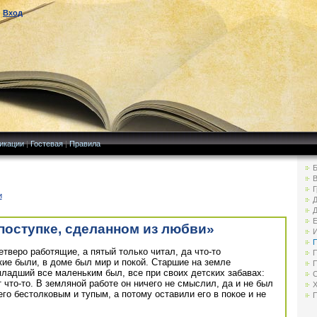
|
Вход
икации
|
Гостевая
|
Правила
Б
В
Г
и
Д
Д
Е
поступке, сделанном из любви»
И
П
етверо работящие, а пятый только читал, да что-то
П
ие были, в доме был мир и покой. Старшие на земле
П
младший все маленьким был, все при своих детских забавах:
С
т что-то. В земляной работе он ничего не смыслил, да и не был
Х
его бестолковым и тупым, а потому оставили его в покое и не
П