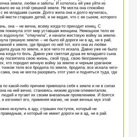
лочка земли, любви и заботы. И хотелось ей уже уйти из
ивало ее на этой грешной земле. Не могла она спокойно
то с ее младшим сыном. Долго жила она и долго мучилась,
й мести старших детей, и не ведая, что с ее сыном, которого
нь, она -- не вечна, всему когда-то приходит конец. С
м покинула этот мир уставшая женщина. Немощное тело ее
о вздохнули: "отмучила", и начали жестокую войну за землю.
ула грешную землю -- не было ей дороги ни в ад, ни в рай,
анной к земле, где бродил по ней тот, кого она из любви
дила душа по земле, и все чего-то искала. Давно уже не было
она когда-то боль. Давно уже светлая душа ее младшего сына
ому посвятила свою жизнь, свой труд, свою безграничную
ех, кто породил вечную войну за землю и черным ураганом
 тонком теле все бродила по земле, бродила; все искала чего-
 сама, она не могла разорвать этот узел и подняться туда, где
 по какой-либо причине привязала себя к земле и не в силах
 она на ней вечно, становясь низким духом-элементалом,
 людей и пугает их своим внезапным проявлением. И боятся
 и изгоняют его, применяя магию, не зная вечных мук этой
ожно искупить в аду, страшен поступок, который не
праведным, и который не имеет дороги ни в ад, ни в рай.