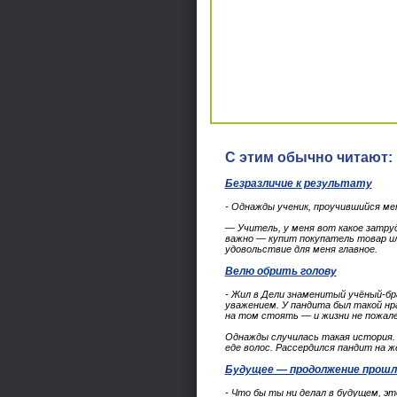
С этим обычно читают:
Безразличие к результату
- Однажды ученик, проучившийся ме
— Учитель, у меня вот какое затруд
важно — купит покупатель товар ил
удовольствие для меня главное.
Велю обрить голову
- Жил в Дели знаменитый учёный-бра
уважением. У пандита был такой нрав
на том стоять — и жизни не пожалее
Однажды случилась такая история. С
еде волос. Рассердился пандит на ж
Будущее — продолжение прошл
- Что бы ты ни делал в будущем, э