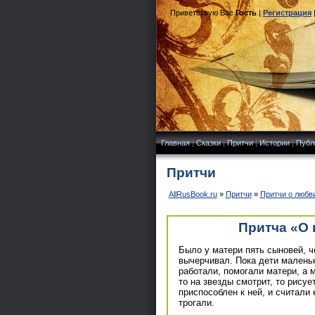
Приветствую Вас
Гость
|
Регистрация
Главная
|
Сказки
|
Притчи
|
Истории
|
Публ
Притчи
AllRusBook.ru
»
Притчи
»
Притчи о любв
Притча «О 
Было у матери пять сыновей, ч
вычерчивал. Пока дети маленьк
работали, помогали матери, а 
то на звезды смотрит, то рисуе
приспособлен к ней, и считали 
трогали.