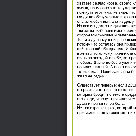
хватает сейчас крова, своего к
жизни, но словно что-то удерж
покинуть этот мир, не зная, ч
глядя на обезумевших в кроваво
она из любви выгнала из дому.
Но как бы долго ни длилась жиз
тяжелым, изболевшимся сердце
схоронили сыновья и облегченн
Только душа мученицы не покин
потому что осталась она привяз
собственной обездолила. И бро
в живых того, кому причинила 
светила звездой в небе, котор
любовь. Давно не было уже и т
носился над ней. А она в своем
то, искала... Привязавшая себя
ждал ее отдых.
Существует поверье: если душа
оторваться от нее, то остается
который бродит по земле среди
его люди, и зовут привидением,
души и причиняя ей боль.
Не так страшен грех, который м
причислишь ни к грешным, ни к 