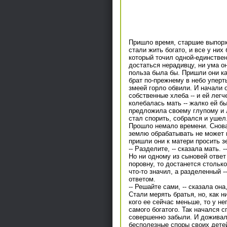
Пришло время, старшие выпорхн
стали жить богато, и все у них
который точил одной-единствен
достаться нерадивцу, ни ума он 
польза была бы. Пришли они как
брат по-прежнему в небо уперт
змеей горло обвили. И начали 
собственные хлеба -- и ей легч
колебалась мать -- жалко ей бы
предложила своему глупому и 
стал спорить, собрался и ушел
Прошло немало времени. Снова 
землю обрабатывать не может и
пришли они к матери просить з
-- Разделите, -- сказала мать.
Но ни одному из сыновей ответ
поровну, то достанется столько
что-то значил, а разделенный -
ответом.
-- Решайте сами, -- сказала она
Стали мерять братья, но, как н
кого ее сейчас меньше, то у н
самого богатого. Так начался 
совершенно забыли. И доживала
бесполезные споры своих детей