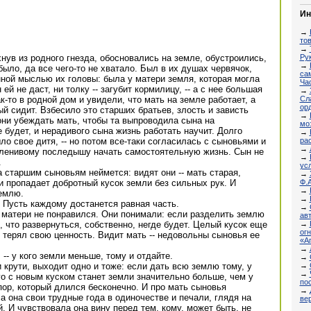
Ин
→
то
→
Ру
ув из родного гнезда, обосновались на земле, обустроились,
→
 было, да все чего-то не хватало. Был в их душах червячок,
са
ной мыслью их головы: была у матери земля, которая могла
Час
ей не даст, ни толку -- загубит кормилицу, -- а с нее большая
→
Сл
-то в родной дом и увидели, что мать на земле работает, а
орд
ый сидит. Взбесило это старших братьев, злость и зависть
→
они убеждать мать, чтобы та выпроводила сына на
мо
е будет, и нерадивого сына жизнь работать научит. Долго
→
ра
ло свое дитя, -- но потом все-таки согласилась с сыновьями и
→
ленивому последышу начать самостоятельную жизнь. Сын не
→
.
ус
старшим сыновьям неймется: видят они -- мать старая,
→
Ф.А
 пропадает добротный кусок земли без сильных рук. И
→
емлю.
→
 -- Пусть каждому достанется равная часть.
→
 матери не понравился. Они понимали: если разделить землю
ав
→
, что развернуться, собственно, негде будет. Целый кусок еще
ог
- терял свою ценность. Видит мать -- недовольны сыновья ее
«А
→
, -- у кого земли меньше, тому и отдайте.
→
→
и крути, выходит одно и тоже: если дать всю землю тому, у
→
его с новым куском станет земли значительно больше, чем у
по
спор, который длился бесконечно. И про мать сыновья
→
 она свои трудные года в одиночестве и печали, глядя на
ве
. И чувствовала она вину перед тем, кому, может быть, не