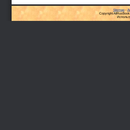
Sitemap
-
А
Copyright AllRusBook
Использ