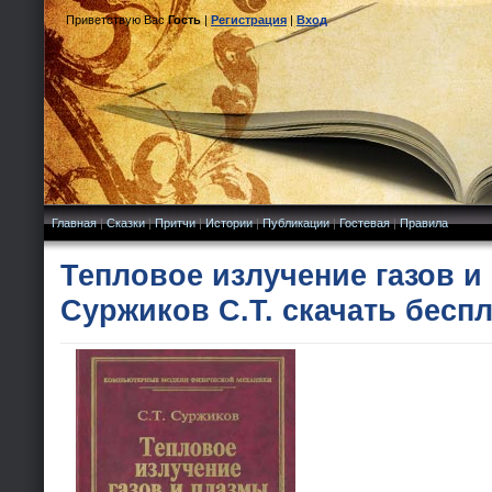
Приветствую Вас
Гость
|
Регистрация
|
Вход
Главная
|
Сказки
|
Притчи
|
Истории
|
Публикации
|
Гостевая
|
Правила
Тепловое излучение газов и
Суржиков С.Т. скачать бесп