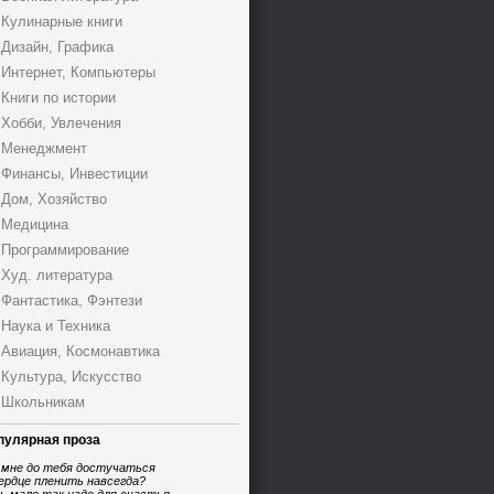
Кулинарные книги
Дизайн, Графика
Интернет, Компьютеры
Книги по истории
Хобби, Увлечения
Менеджмент
Финансы, Инвестиции
Дом, Хозяйство
Медицина
Программирование
Худ. литература
Фантастика, Фэнтези
Наука и Техника
Авиация, Космонавтика
Культура, Искусство
Школьникам
пулярная проза
 мне до тебя достучаться
ердце пленить навсегда?