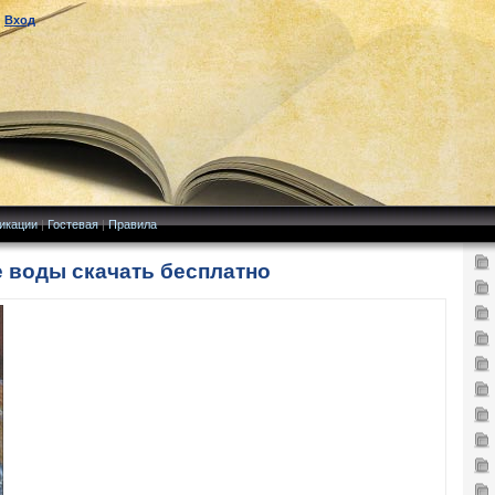
|
Вход
икации
|
Гостевая
|
Правила
е воды скачать бесплатно