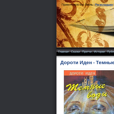
Приветствую Вас
Гость
|
Регистрация
Главная
|
Сказки
|
Притчи
|
Истории
|
Публ
Дороти Иден - Темны