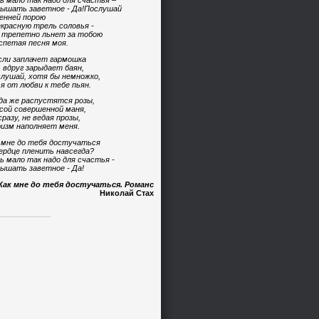
ь мало так надо для счастья –
ышать заветное - Да!Послушай
енней порою
красную трель соловья -
 трепетно льнет за тобою
спетая песня моя.
сли заплачет гармошка
 вдруг зарыдает баян,
лушай, хотя бы немножко,
 я от любви к тебе пьян.
да же распустятся розы,
сой совершенной маня,
сразу, не ведая прозы,
изм наполняет меня.
 мне до тебя достучаться
ердце пленить навсегда?
ь мало так надо для счастья -
ышать заветное - Да!
Как мне до тебя достучаться. Романс
Николай Стах