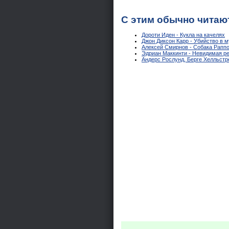
С этим обычно читаю
Дороти Иден - Кукла на качелях
Джон Диксон Карр - Убийство в 
Алексей Смирнов - Собака Раппо
Эдриан Маккинти - Невидимая р
Андерс Рослунд, Берге Хелльстр