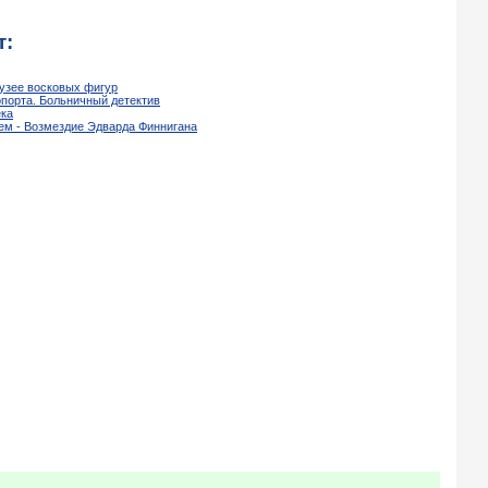
т:
музее восковых фигур
порта. Больничный детектив
ека
ем - Возмездие Эдварда Финнигана