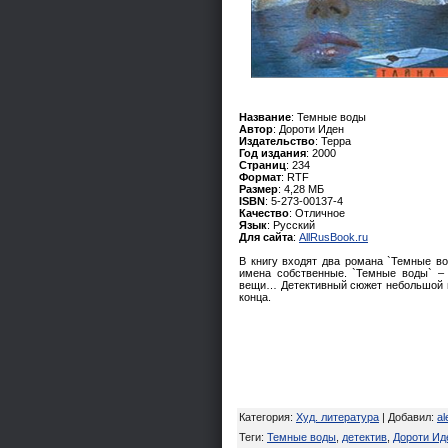
Название
: Темные воды
Автор
: Дороти Иден
Издательство
: Терра
Год издания
: 2000
Страниц
: 234
Формат
: RTF
Размер
: 4,28 МБ
ISBN
: 5-273-00137-4
Качество
: Отличное
Язык
: Русский
Для сайта
:
AllRusBook.ru
В книгу входят два романа `Темные в
имена собственные. `Темные воды` – 
вещи… Детективный сюжет небольшой п
конца.
Категория
:
Худ. литература
|
Добавил
:
al
Теги
:
Темные воды
,
детектив
,
Дороти Ид