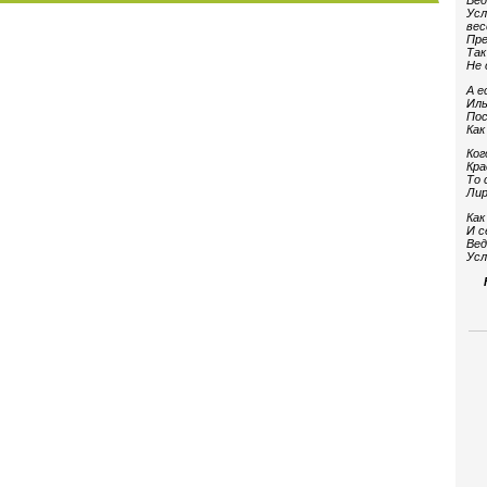
Вед
Усл
вес
Пре
Так
Не 
А е
Иль
Пос
Как
Ког
Кра
То 
Лир
Как
И с
Вед
Усл