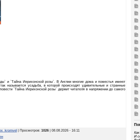
оды` и `Тайна Иерихонской розы`. В Англии многие дома и поместья имеют
так называется усадьба, в которой происходят удивительные и странные
овести `Тайна Иерихонской розы` держит читателя в напряжении до самого
По
ex_kromvel
| Просмотров
:
1026
| 08.08.2026 - 16:11
Как
И с
ен