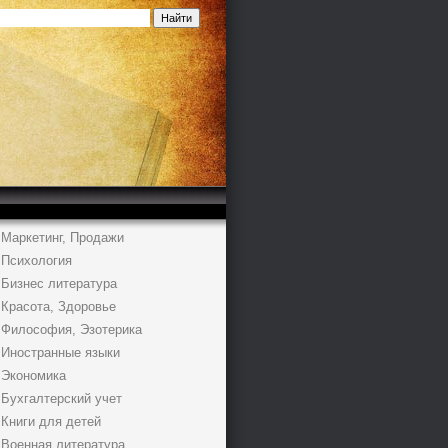
Маркетинг, Продажи
Психология
Бизнес литература
Красота, Здоровье
Философия, Эзотерика
Иностранные языки
Экономика
Бухгалтерский учет
Книги для детей
Военная литература