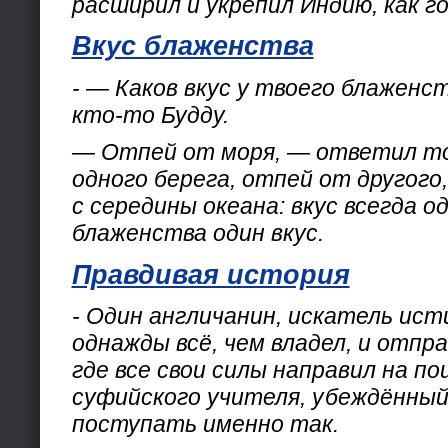
расширил и укрепил Индию, как г
Вкус блаженства
- — Каков вкус у твоего блаженс
кто-то Будду.
— Отпей от моря, — ответил т
одного берега, отпей от другого
с середины океана: вкус всегда од
блаженства один вкус.
Правдивая история
- Один англичанин, искатель ист
однажды всё, чем владел, и отпр
где все свои силы направил на п
суфийского учителя, убеждённый
поступать именно так.