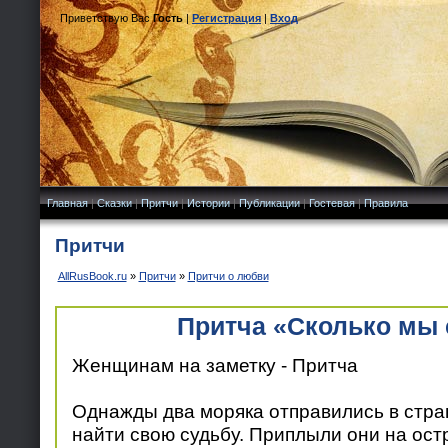
Приветствую Вас
Гость
|
Регистрация
|
Вход
Главная
|
Сказки
|
Притчи
|
Истории
|
Публикации
|
Гостевая
|
Правила
Притчи
AllRusBook.ru
»
Притчи
»
Притчи о любви
Притча «Сколько мы
Женщинам на заметку - Притча
Однажды два моряка отправились в стран
найти свою судьбу. Приплыли они на остр