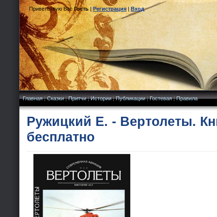
Приветствую Вас
Гость
|
Регистрация
|
Вход
Главная
|
Сказки
|
Притчи
|
Истории
|
Публикации
|
Гостевая
|
Правила
Ружицкий Е. - Вертолеты. Кн
бесплатно