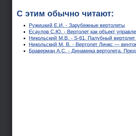
С этим обычно читают:
Ружицкий Е.И. - Зарубежные вертолеты
Есаулов С.Ю. - Вертолет как объект управл
Никольский М.В. - S-61. Палубный вертолет
Никольский М. В. - Вертолет Линкс — винт
Браверман А.С. - Динамика вертолета. Пре