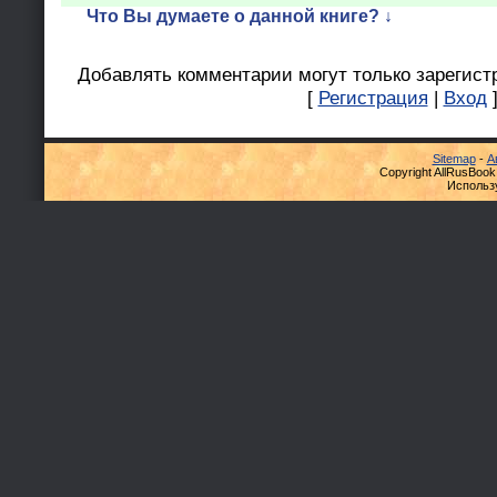
Что Вы думаете о данной книге? ↓
Добавлять комментарии могут только зарегист
[
Регистрация
|
Вход
Sitemap
-
А
Copyright AllRusBook
Использ