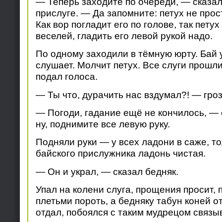
— Теперь заходите по очереди, — сказал
прислуге. — Да запомните: петух не прос
Как вор погладит его по голове, так петух
веселей, гладить его левой рукой надо.
По одному заходили в тёмную юрту. Бай
слушает. Молчит петух. Все слуги прошли,
подал голоса.
— Ты что, дурачить нас вздумал?! — гроз
— Погоди, гадание ещё не кончилось, — 
ну, поднимите все левую руку.
Подняли руки — у всех ладони в саже, то
байского прислужника ладонь чистая.
— Он и украл, — сказал бедняк.
Упал на колени слуга, прощения просит, п
плетьми пороть, а бедняку табун коней о
отдал, побоялся с таким мудрецом связы