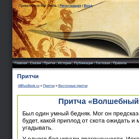
Приветствую Вас
Гость
|
Регистрация
|
Вход
Главная
|
Сказки
|
Притчи
|
Истории
|
Публикации
|
Гостевая
|
Правила
Притчи
AllRusBook.ru
»
Притчи
»
Восточные притчи
Притча «Волшебный
Был один умный бедняк. Мог он предсказа
будет, какой приплод от скота ожидать и 
угадывать.
У одного бая украли драгоценности. Иск