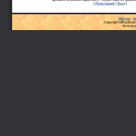
[
Регистрация
|
Вход
]
Sitemap
-
А
Copyright AllRusBook
Использ