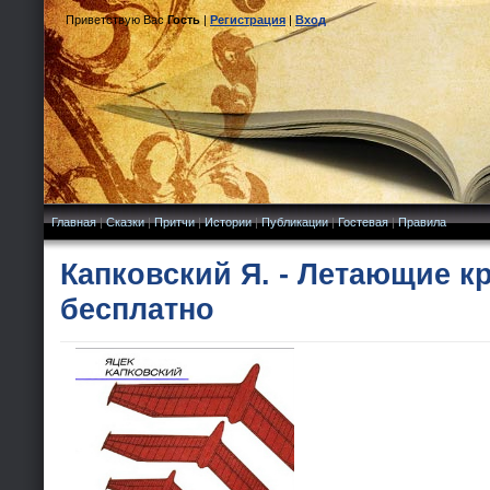
Приветствую Вас
Гость
|
Регистрация
|
Вход
Главная
|
Сказки
|
Притчи
|
Истории
|
Публикации
|
Гостевая
|
Правила
Капковский Я. - Летающие к
бесплатно