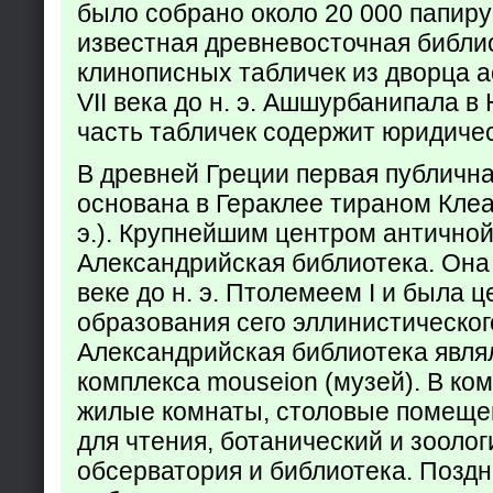
было собрано около 20 000 папир
известная древневосточная библи
клинописных табличек из дворца а
VII века до н. э. Ашшурбанипала в
часть табличек содержит юридич
В древней Греции первая публичн
основана в Гераклее тираном Клеар
э.). Крупнейшим центром античной
Александрийская библиотека. Она б
веке до н. э. Птолемеем I и была 
образования сего эллинистическог
Александрийская библиотека явля
комплекса mouseion (музей). В ко
жилые комнаты, столовые помеще
для чтения, ботанический и зоолог
обсерватория и библиотека. Поздн