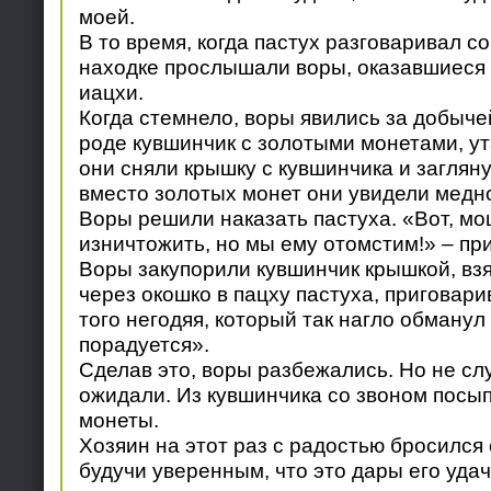
моей.
В то время, когда пастух разговаривал со
находке прослышали воры, оказавшиеся 
иацхи.
Когда стемнело, воры явились за добычей
роде кувшинчик с золотыми монетами, ут
они сняли крышку с кувшинчика и загляну
вместо золотых монет они увидели медн
Воры решили наказать пастуха. «Вот, мо
изничтожить, но мы ему отомстим!» – пр
Воры закупорили кувшинчик крышкой, взя
через окошко в пацху пастуха, приговари
того негодяя, который так нагло обманул
порадуется».
Сделав это, воры разбежались. Но не слу
ожидали. Из кувшинчика со звоном посы
монеты.
Хозяин на этот раз с радостью бросился 
будучи уверенным, что это дары его уда