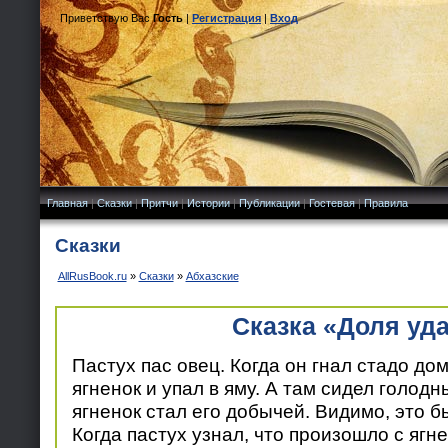
Приветствую Вас
Гость
|
Регистрация
|
Вход
Главная
|
Сказки
|
Притчи
|
Истории
|
Публикации
|
Гостевая
|
Правила
Сказки
AllRusBook.ru
»
Сказки
»
Абхазские
Сказка «Доля уд
Пастух пас овец. Когда он гнал стадо дом
ягненок и упал в яму. А там сидел голодн
ягненок стал его добычей. Видимо, это б
Когда пастух узнал, что произошло с ягне