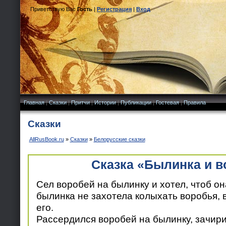
Приветствую Вас
Гость
|
Регистрация
|
Вход
Главная
|
Сказки
|
Притчи
|
Истории
|
Публикации
|
Гостевая
|
Правила
Сказки
AllRusBook.ru
»
Сказки
»
Белорусские сказки
Сказка «Былинка и в
Сел воробей на былинку и хотел, чтоб он
былинка не захотела колыхать воробья, 
его.
Рассердился воробей на былинку, зачири