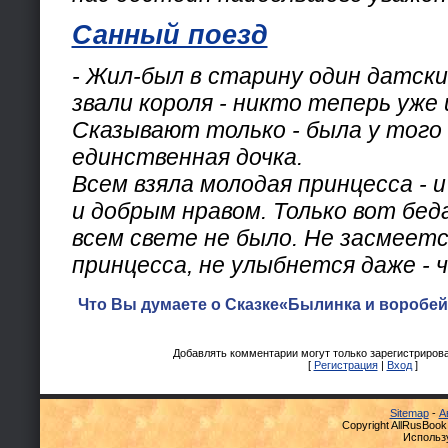
Санный поезд
- Жил-был в старину один датский
звали короля - никто теперь уже 
Сказывают только - была у того 
единственная дочка.
Всем взяла молодая принцесса - и
и добрым нравом. Только вот беда
всем свете не было. Не засмеетс
принцесса, не улыбнется даже - 
Что Вы думаете о Сказке«Былинка и воробей
Добавлять комментарии могут только зарегистриров
[
Регистрация
|
Вход
]
Sitemap
-
А
Copyright AllRusBook
Использ