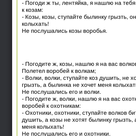
- Погоди ж ты, лентяйка, я нашлю на тебя
к козам:
- Козы, козы, ступайте былинку грызть, о
колыхать!
Не послушались козы воробья.
- Погодите ж, козы, нашлю я на вас волко
Полетел воробей к волкам;
- Волки, волки, ступайте коз душить, не 
грызть, а былинка не хочет меня колыхат
Не послушались его и волки.
- Погодите ж, волки, нашлю я на вас охот
воробей к охотникам:
- Охотники, охотники, ступайте волков бит
душить, а козы не хотят былинку грызть,
меня колыхать!
Не послушались его и охотники.