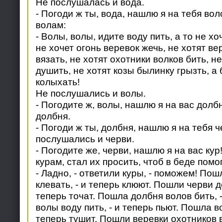
Не послушалась и вода.
- Погоди ж ты, вода, нашлю я на тебя вол
волам:
- Волы, волы, идите воду пить, а то не хо
не хочет огонь веревок жечь, не хотят ве
вязать, не хотят охотники волков бить, не
душить, не хотят козы былинку грызть, а
колыхать!
Не послушались и волы.
- Погодите ж, волы, нашлю я на вас дол
долбня.
- Погоди ж ты, долбня, нашлю я на тебя ч
послушались и черви.
- Погодите же, черви, нашлю я на вас кур
курам, стал их просить, чтоб в беде помо
- Ладно, - ответили куры, - поможем! По
клевать, - и теперь клюют. Пошли черви д
теперь точат. Пошла долбня волов бить, 
волы воду пить, - и теперь пьют. Пошла во
теперь тушит. Пошли веревки охотников в