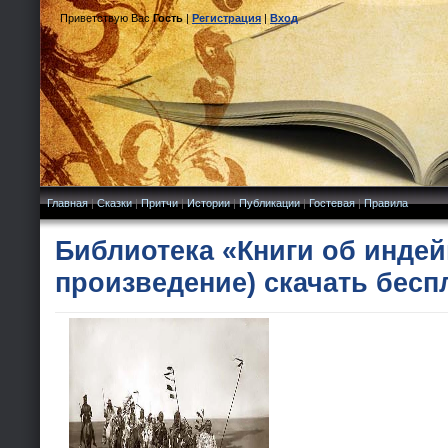
Приветствую Вас
Гость
|
Регистрация
|
Вход
Главная
|
Сказки
|
Притчи
|
Истории
|
Публикации
|
Гостевая
|
Правила
Библиотека «Книги об индей
произведение) скачать бесп