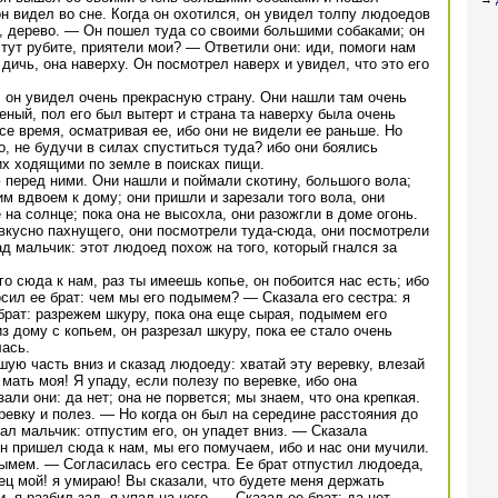
он видел во сне. Когда он охотился, он увидел толпу людоедов
, дерево. — Он пошел туда со своими большими собаками; он
 тут рубите, приятели мои? — Ответили они: иди, помоги нам
 дичь, она наверху. Он посмотрел наверх и увидел, что это его
х; он увидел очень прекрасную страну. Они нашли там очень
еный, пол его был вытерт и страна та наверху была очень
се время, осматривая ее, ибо они не видели ее раньше. Но
, не будучи в силах спуститься туда? ибо они боялись
их ходящими по земле в поисках пищи.
 перед ними. Они нашли и поймали скотину, большого вола;
им вдвоем к дому; они пришли и зарезали того вола, они
на солнце; пока она не высохла, они разожгли в доме огонь.
вкусно пахнущего, они посмотрели туда-сюда, они посмотрели
д мальчик: этот людоед похож на того, который гнался за
о сюда к нам, раз ты имеешь копье, он побоится нас есть; ибо
ил ее брат: чем мы его подымем? — Сказала его сестра: я
 брат: разрежем шкуру, пока она еще сырая, подымем его
з дому с копьем, он разрезал шкуру, пока ее стало очень
лась.
шую часть вниз и сказад людоеду: хватай эту веревку, влезай
мать моя! Я упаду, если полезу по веревке, ибо она
ли они: да нет; она не порвется; мы знаем, что она крепкая.
евку и полез. — Но когда он был на середине расстояния до
зал мальчик: отпустим его, он упадет вниз. — Сказала
н пришел сюда к нам, мы его помучаем, ибо и нас они мучили.
ымем. — Согласилась его сестра. Ее брат отпустил людоеда,
тец мой! я умираю! Вы сказали, что будете меня держать
, я разбил зад, я упал на него. — Сказал ее брат: да нет,