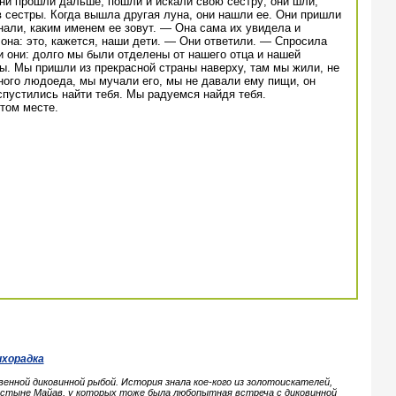
ни прошли дальше, пошли и искали свою сестру; они шли,
в сестры. Когда вышла другая луна, они нашли ее. Они пришли
знали, каким именем ее зовут. — Она сама их увидела и
 она: это, кажется, наши дети. — Они ответили. — Спросила
и они: долго мы были отделены от нашего отца и нашей
ы. Мы пришли из прекрасной страны наверху, там мы жили, не
ого людоеда, мы мучали его, мы не давали ему пищи, он
спустились найти тебя. Мы радуемся найдя тебя.
том месте.
ихорадка
енной диковинной рыбой. История знала кое-кого из золотоискателей,
стыне Майав, у которых тоже была любопытная встреча с диковинной