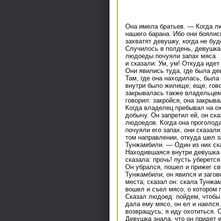
Она имела братьев. — Когда лю
нашего барана. Ибо они боялис
захватят девушку, когда не бу
Случилось в полдень, девушка 
людоеды почуяли запах мяса
и сказали: Ум, ум! Откуда иде
Они явились туда, где была де
Там, где она находилась, была
внутри было жилище; еще, гово
закрывалась также владельцем,
говорил: закройся, она закрыв
Когда владелец пребывал на ох
добычу. Он запретил ей, он ска
людоедов. Когда она проголод
почуяли его запах, они сказал
том направлении, откуда шел з
Тунжамбили. — Один из них ска
Находившаяся внутри девушка у
сказала: прочь! пусть уберетс
Он убрался, пошел и прижег св
Тунжамбили; он явился и загов
места; сказал он: скала Тунжа
вошел и съел мясо, о котором 
Сказал людоед: пойдем, чтобы 
дала ему мясо, он ел и наелся.
возвращусь; я иду охотиться. 
Девушка знала, что он придет 