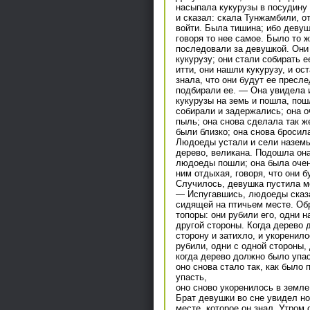
насыпала кукурузы в посудин
и сказал: скала Тунжамбили, о
войти. Была тишина; ибо девуш
говоря то нее самое. Было то 
последовали за девушкой. Они
кукурузу; они стали собирать 
итти, они нашли кукурузу, и ос
знала, что они будут ее пресл
подбирали ее. — Она увидела и
кукурузы на земь и пошла, пош
собирали и задержались; она о
пыль; она снова сделала так ж
были близко; она снова бросил
Людоеды устали и сели наземь
дерево, великана. Подошла она
людоеды пошли; она была очень
ним отдыхая, говоря, что они б
Случилось, девушка пустила мо
— Испугавшись, людоеды сказа
сидящей на птичьем месте. Об
топоры: они рубили его, одни 
другой стороны. Когда дерево 
сторону и затихло, и укоренило
рубили, одни с одной стороны, 
когда дерево должно было упас
оно снова стало так, как было
упасть,
оно сново укоренилось в земле,
Брат девушки во сне увидел н
месте, которое он знал. Утром