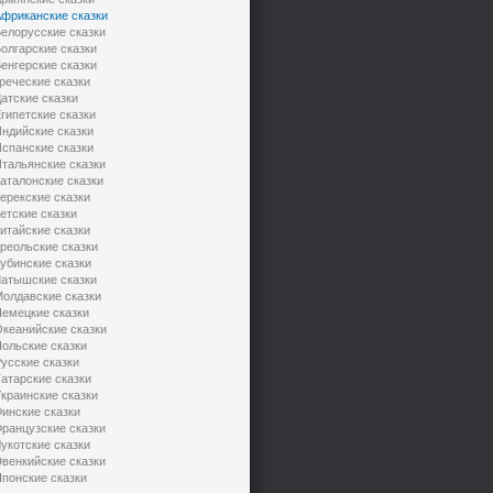
фриканские сказки
елорусские сказки
олгарские сказки
енгерские сказки
реческие сказки
атские сказки
гипетские сказки
ндийские сказки
спанские сказки
тальянские сказки
аталонские сказки
ерекские сказки
етские сказки
итайские сказки
реольские сказки
убинские сказки
атышские сказки
олдавские сказки
емецкие сказки
кеанийские сказки
ольские сказки
усские сказки
атарские сказки
краинские сказки
инские сказки
ранцузские сказки
укотские сказки
венкийские сказки
понские сказки