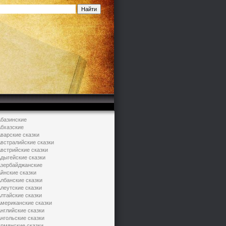
базинские
бхазские
варские сказки
встралийские сказки
встрийские сказки
дыгейские сказки
зербайджанские
йнские сказки
лбанские сказки
леутские сказки
лтайские сказки
мериканские сказки
нглийские сказки
нгольские сказки
рмянские сказки