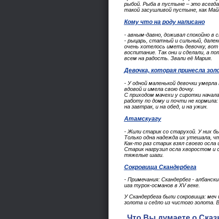
рыбой. Рыба в пустыне – это всегда
такой засушливой пустыне, как Май
Комy что на pодy написано
- авным-давно, доживал спокойно в 
- рыцарь, статный и сильный, дале
очень хотелось иметь девочку, вот 
воспитание. Так они и сделали, а п
всем на радость. Звали её Мария.
Девочка, которая принесла зол
- У одной маленькой девочки умерла
вдовой и имела свою дочку.
С приходом мачехи у сиротки начал
работу по дому и почти не кормила:
на завтрак, и на обед, и на ужин.
Атамскуагу
- Жили старик со старухой. У них б
Только одна надежда их утешала, ч
Как-то раз старик взял своего осла 
Старик нагрузил осла хворостом и 
тяжелые шаги.
Сокровища Скандербега
- Примечания: Скандербег - албанск
ига турок-османов в XV веке.
У Скандербега были сокровища: меч 
золота и седло из чистого золота. 
Что Вы думаете о Ска