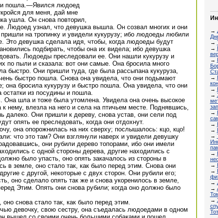
у и пошла.—Явился людоед
ткройся для меня, дай мне
Ин
ка ушла. Он снова повторил,
же. Людоед узнал, что девушка вышла. Он созвал многих и они
→
 пришли на тропинку и увидели кукурузу; ибо людоеды любили
Дн
ее. Это девушка сделала идя, чтобы, когда людоеды будут
→
→
тановились подбирать, чтобы она их видела; ибо девушка
ве
едовать. Людоеды преследовали ее. Они нашли кукурузу и
→
х по пыли и сказала: вот они самые. Она бросила много
Бор
ла быстро. Они пришли туда, где была рассыпана кукуруза,
Ст
→
чень быстро пошла. Снова она увидела, что они подымают
ко
е; она бросила кукурузу и быстро пошла. Она увидела, что они
→
а остатки из посудины и пошла.
→
. Она шла и тоже была утомлена. Увидела она очень высокое
мет
за
 к нему, влезла на него и села на птичьем месте. Поднявшись,
→
 далеко. Они пришли к дереву, снова устав, они сели под
са
удут опять ее преследовать, когда они отдохнут.
→
чу, она опорожнилась на них сверху; послышалось: кцо, кцо!
→
→
ли: что это там? Они взглянули наверх и увидели девушку
Ин
радовавшись, они рубили дерево топорами, ибо они имели
па
находились с одной стороны дерева, другие находились с
→
должно было упасть, оно опять закачалось из стороны в
не
→
сь в земле, оно стало так, как было перед этим. Снова они
→
другие с другой, некоторые с двух сторон. Они рубили его;
фи
ть, оно сделало опять так же и снова укоренилось в земле,
→
 перед Этим. Опять они снова рубили; когда оно должно было
→
То
→
 оно снова стало так, как было перед этим.
сп
очью девочку, свою сестру, она съедалась людоедами в одном
То
 он вышел со своими очень большими собаками и пошел
→