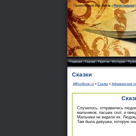
Приветствую Вас
Гость
|
Регистрация
Главная
|
Сказки
|
Притчи
|
Истории
|
Публ
Сказки
AllRusBook.ru
»
Сказки
»
Африканские с
Сказ
Случилось, отправились людое
мальчиков, пасших скот, и овец
Мальчики не видели их. Людоед
Там была девушка, которую он