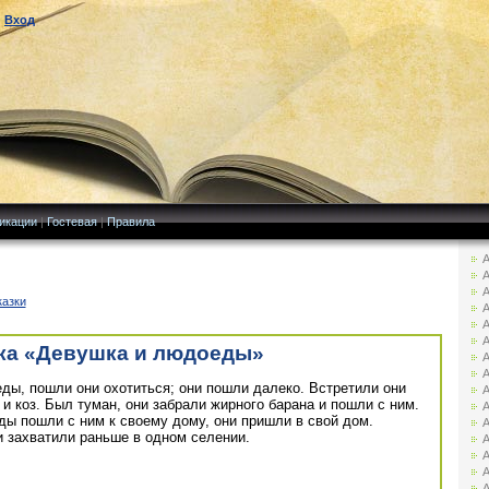
|
Вход
икации
|
Гостевая
|
Правила
А
А
А
казки
А
А
А
ка «Девушка и людоеды»
А
А
ды, пошли они охотиться; они пошли далеко. Встретили они
А
 и коз. Был туман, они забрали жирного барана и пошли с ним.
А
ы пошли с ним к своему дому, они пришли в свой дом.
А
и захватили раньше в одном селении.
А
А
А
А