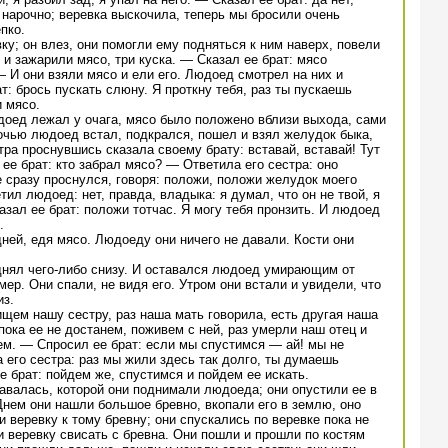
нарочно; веревка выскочила, теперь мы бросили очень
пко.
ку; он влез, они помогли ему подняться к ним наверх, повели
 и зажарили мясо, три куска. — Сказал ее брат: мясо
— И они взяли мясо и ели его. Людоед смотрел на них и
т: брось пускать слюну. Я проткну тебя, раз ты пускаешь
и мясо.
доед лежал у очага, мясо было положено вблизи выхода, сами
очью людоед встал, подкрался, пошел и взял желудок быка,
тра проснувшись сказала своему брату: вставай, вставай! Тут
 ее брат: кто забрал мясо? — Ответила его сестра: оно
 сразу проснулся, говоря: положи, положи желудок моего
тил людоед: нет, правда, владыка: я думал, что он не твой, я
зал ее брат: положи тотчас. Я могу тебя пронзить. И людоед
.
ней, едя мясо. Людоеду они ничего не давали. Кости они
днял чего-либо снизу. И оставался людоед умирающим от
ер. Они спали, не видя его. Утром они встали и увидели, что
из.
ищем нашу сестру, раз наша мать говорила, есть другая наша
пока ее не достанем, поживем с ней, раз умерли наш отец и
ем. — Спросил ее брат: если мы спустимся — ай! мы не
его сестра: раз мы жили здесь так долго, ты думаешь
брат: пойдем же, спустимся и пойдем ее искать.
тавалась, которой они поднимали людоеда; они опустили ее в
Днем они нашли большое бревно, вкопали его в землю, оно
 веревку к тому бревну; они спускались по веревке пока не
и веревку свисать с бревна. Они пошли и прошли по костям