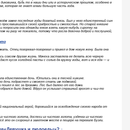
 диковинка, будь то в наши дни или в историческом прошлом, особенно в
ав, которая не знает влаги большую часть года.
своём замке последние годы богатый князь. Был у него единственный сын
ко прославившийся своей храбростью и смелостью. Но старой княгине
и попросила она однажды князя взять какую-нибудь сиротку на
отом ни разу не пожалели, потому что росла девочка доброй и послушной,
ото
 мать. Отец погоревал-погоревал и привел в дом новую жену. Была она
ась совсем другая жизнь. Мачеха заставляла ее делать всю черную
 даст кусок холодной пасты с солью да кружку воды, вот и вся еда — и
ыла единственная дочь. Ютились они в тесной хижине.
то дочь подрастет и сможет стать им подмогой.
и пошел в лес за дровами. Лес был далеко от его дома.
собрался было домой. Вдруг он услышал страшный грохот и чьи-то
ий национальный герой, боровшийся за освобождение своего народа от
из чистого золота, доспехи из чистого золота, уздечка из чистого
Всё это он схоронил в заветном месте в пещере на перевале Буэли.
зке«Девушка и людоеды»? ↓