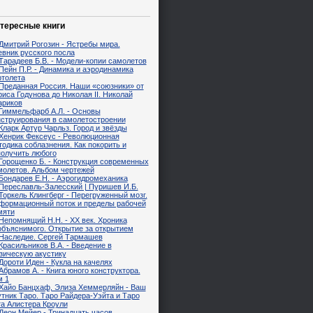
тересные книги
Дмитрий Рогозин - Ястребы мира.
евник русского посла
Тарадеев Б.В. - Модели-копии самолетов
Пейн П.Р. - Динамика и аэродинамика
ртолета
Преданная Россия. Наши «союзники» от
иса Годунова до Николая II. Николай
ариков
Гиммельфарб А.Л. - Основы
нструирования в самолетостроении
Кларк Артур Чарльз. Город и звёзды
Хенрик Фексеус - Революционная
одика соблазнения. Как покорить и
получить любого
Горощенко Б. - Конструкция современных
молетов. Альбом чертежей
Бондарев Е.Н. - Аэрогидромеханика
Переславль-Залесский | Пуришев И.Б.
Торкель Клингберг - Перегруженный мозг.
формационный поток и пределы рабочей
мяти
Непомнящий Н.Н. - XX век. Хроника
объяснимого. Открытие за открытием
Наследие. Сергей Тармашев
Красильников В.А. - Введение в
зическую акустику
Дороти Иден - Кукла на качелях
Абрамов А. - Книга юного конструктора.
м 1
Хайо Банцхаф, Элиза Хеммерляйн - Ваш
утник Таро. Таро Райдера-Уэйта и Таро
та Алистера Кроули
Деон Мейер - Тринадцать часов