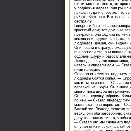
охотиться в то место, которое 
у подножья дерева, они рубили
пришел туда и спросил: что вы
рубить, брат наш. Вот тут наша
сестра.49
Говорят и брат ее залез навер
красивый дом; тот дом был зел
прекрасна, они ходили по ней в
землю они видели очень далеко
людоедов, думая, они видели 
Они пошли в страну, лежавшую
они погнали его, они пошли с н
содрали шкуру и разостлали ее 
Людоеды почуяли запах мяса, 
наверх и увидели дом. — Сказа
ними на земле.
Сказала его сестра: подымем ег
людоеды боятся копья. — Спрос
как и ты не знаю. — Сказал ее
веревкой из шкуры. Он вышел и
много, пока шкура не прикончи
Он взял веревку, сбросил боль
по ней. — Сказал людоед: хау! 
маленькая; она порвется.—Сказа
Влезай же. Людоед схватил вер
верху, они оба заговорили, ска
девушка: подымем его, чтобы о
— Сказал он: мы снова его под
он упал вниз и вскричал: ой! о
веревкой; вы же меня отпустили