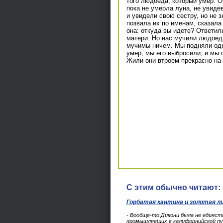
того людоеда, который умер. О
пока не умерла луна, не увиде
и увидели свою сестру, но не 
позвала их по именам, сказала
она: откуда вы идете? Ответил
матери. Но нас мучили людоед
мучимы ничем. Мы подняли одн
умер, мы его выбросили; и мы 
Жили они втроем прекрасно на 
С этим обычно читают:
Горбатая кантина и золотая л
- Вообще-то Дикони была не единств
промышлявших в калифорнийской пу