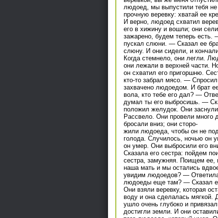
людоед, мы выпустили тебя не 
прочную веревку: хватай ее кре
И верно, людоед схватил верев
его в хижину и вошли; они сели
зажарено, будем теперь есть. 
пускал слюни. — Сказал ее бра
слюну. И они сидели, и кончал
Когда стемнело, они легли. Лю
они лежали в верхней части. Н
он схватил его пригоршню. Сес
кто-то забрал мясо. — Спросил
захвачено людоедом. И брат ее
вола, кто тебе его дал? — Отве
думал ты его выбросишь. — Ска
положил желудок. Они заснули
Рассвело. Они провели много д
бросали вниз; они сторо-
жили людоеда, чтобы он не по
голода. Случилось, ночью он ум
он умер. Они выбросили его вн
Сказала его сестра: пойдем по
сестра, замужняя. Поищем ее, 
наша мать и мы остались вдво
увидим людоедов? — Ответила 
людоеды еще там? — Сказал ее 
Они взяли веревку, которая ос
воду и она сделалась мягкой. 
ушло очень глубоко и привязали
достигли земли. И они оставил