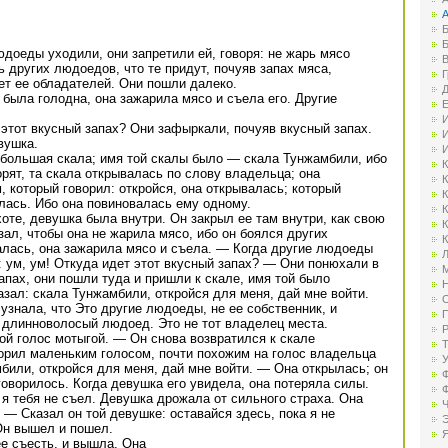
А
Б
Б
доеды уходили, они запретили ей, говоря: не жарь мясо
В
ь других людоедов, что те придут, почуяв запах мяса,
Г
дет ее обладателей. Они пошли далеко.
Д
была голодна, она зажарила мясо и съела его. Другие
Е
И
т этот вкусный запах? Они зафыркали, почуяв вкусный запах.
И
вушка.
И
 большая скала; имя той скалы было — скала Тунжамбили, ибо
К
рят, та скала открывалась по слову владельца; она
К
 который говорил: откройся, она открывалась; который
К
алась. Ибо она повиновалась ему одному.
К
оте, девушка была внутри. Он закрыл ее там внутри, как свою
К
зал, чтобы она не жарила мясо, ибо он боялся других
К
алась, она зажарила мясо и съела. — Когда другие людоеды
Л
и: ум, ум! Откуда идет этот вкусный запах? — Они понюхали в
М
апах, они пошли туда и пришли к скале, имя той было
Н
зал: скала Тунжамбили, откройся для меня, дай мне войти.
О
знала, что Это другие людоеды, не ее собственник, и
П
я длинноволосый людоед. Это не тот владелец места.
Р
ой голос мотыгой. — Он снова возвратился к скале
Т
орил маленьким голосом, почти похожим на голос владельца
У
мбили, откройся для меня, дай мне войти. — Она открылась; он
Ф
говорилось. Когда девушка его увидела, она потеряла силы.
Ф
я тебя не съел. Девушка дрожала от сильного страха. Она
Ч
 — Сказал он той девушке: оставайся здесь, пока я не
Э
Он вышел и пошел.
Я
ее съесть, и вышла. Она