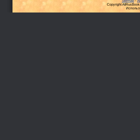
Sitemap
-
А
Copyright AllRusBook
Использ