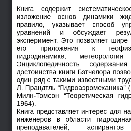
Книга содержит систематическ
изложение основ динамики жид
правило, указывает способ уп
уравнений и обсуждает резул
эксперимент. Это позволяет шире 
его приложения к геофизи
гидродинамике, метеорологи
Энциклопедичность содержани
достоинства книги Бэтчелора позво
один ряд с такими известными труд
Л. Прандтль “Гидроаэромеханика” (
Милн-Томсон “Теоретическая гидр
1964).
Книга представляет интерес для н
инженеров в области гидродина
преподавателей, аспирант