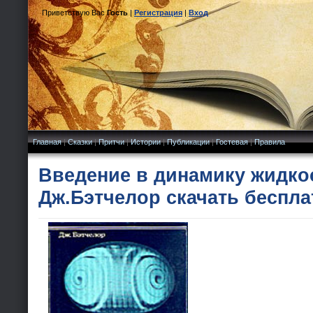
Приветствую Вас
Гость
|
Регистрация
|
Вход
Главная
|
Сказки
|
Притчи
|
Истории
|
Публикации
|
Гостевая
|
Правила
Введение в динамику жидко
Дж.Бэтчелор скачать беспла