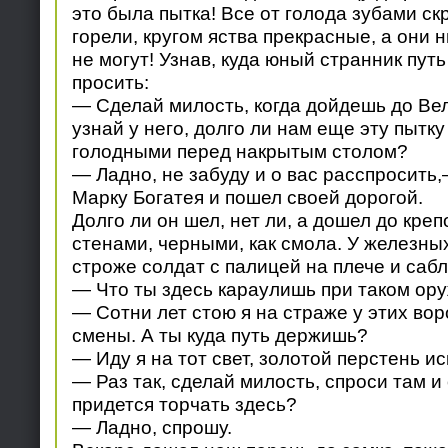
это была пытка! Все от голода зубами скр
горели, кругом яства прекрасные, а они н
не могут! Узнав, куда юный странник путь
просить:
— Сделай милость, когда дойдешь до Ве
узнай у него, долго ли нам еще эту пытку
голодными перед накрытым столом?
— Ладно, не забуду и о вас расспросить
Марку Богатея и пошел своей дорогой.
Долго ли он шел, нет ли, а дошел до кре
стенами, черными, как смола. У железных
строже солдат с палицей на плече и сабл
— Что ты здесь караулишь при таком ор
— Сотни лет стою я на страже у этих вор
смены. А ты куда путь держишь?
— Иду я на тот свет, золотой перстень ис
— Раз так, сделай милость, спроси там и
придется торчать здесь?
— Ладно, спрошу.