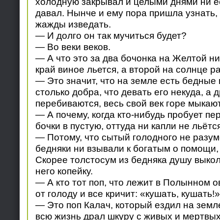
холодную закрывал и целыми днями ни ес
давал. Нынче и ему пора пришла узнать, 
жажды изведать.
— И долго он так мучиться будет?
— Во веки веков.
— А что это за два бочонка на Желтой н
край виное льется, а второй на солнце 
— Это значит, что на земле есть бедные 
столько добра, что девать его некуда, а 
перебиваются, весь свой век горе мыкают
— А почему, когда кто-нибудь пробует пе
бочки в пустую, оттуда ни капли не льётс
— Потому, что сытый голодного не разуме
бедняки ни взывали к богатым о помощи, 
Скорее толстосум из бедняка душу выкол
него копейку.
— А кто тот поп, что лежит в Полынном о
от голоду и все кричит: «кушать, кушать!»
— Это поп Калач, который ездил на земле
всю жизнь драл шкуру с живых и мертвых