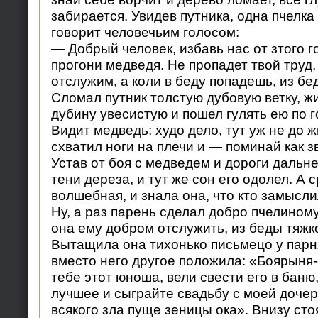
забирается. Увидев путника, одна пчелка
говорит человечьим голосом:
— Добрый человек, избавь нас от зтого г
прогони медведя. Не пропадет твой труд,
отслужим, а коли в беду попадешь, из б
Сломал путник толстую дубовую ветку, ж
дубину увесистую и пошел гулять ею по г
Видит медведь: худо дело, тут уж не до ж
схватил ноги на плечи и — поминай как з
Устав от боя с медведем и дороги дальн
тени дереза, и тут же сон его одолел. А 
волшебная, и знала она, что кто замысли
Ну, а раз парень сделал добро пчелином
она ему добром отслужить, из беды тяжк
Вытащила она тихонько письмецо у парня
вместо него другое положила: «Боярыня-с
тебе этот юноша, вели свести его в баню
лучшее и сыграйте свадьбу с моей дочерь
всякого зла пуще зеницы ока». Внизу сто