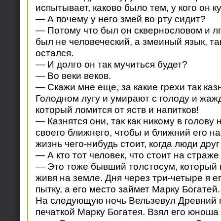
испытывает, каково было тем, у кого он к
— А почему у него змей во рту сидит?
— Потому что был он сквернословом и лг
был не человеческий, а змеиный язык, та
остался.
— И долго он так мучиться будет?
— Во веки веков.
— Скажи мне еще, за какие грехи так каз
Голодном лугу и умирают с голоду и жажд
который ломится от яств и напитков!
— Казнятся они, так как никому в голову
своего ближнего, чтобы и ближний его на
жизнь чего-нибудь стоит, когда люди друг
— А кто тот человек, что стоит на страже
— Это тоже бывший толстосум, который 
живя на земле. Дня через три-четыре я е
пытку, а его место займет Марку Богатей.
На следующую ночь Вельзевул Древний п
печаткой Марку Богатея. Взял его юноша