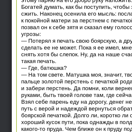
этому парню на его добро руку наложить.
Богатей думать, как бы поступить, чтобы 
сжить. Наконец осенила его мысль: посл
к покойной матери за перстнем с печатко
позвал он к себе зятя и сказал ему голос
угрозы:
— Потерял я печать свою боярскую, а дру
сделать ее не может. Пока я ее имел, мне
снять хотя бы слепок. Ну, да на наше сч
такая печать.
— Где, батюшка?
— На том свете. Матушка моя, значит, тв
пальце золотой перстень с печаткой рода
и забери перстень. Да помни, коли верн
руками, быть твоей голове там, где сейча
Взял себе парень еду на дорогу, денег н
путь с верой и надеждой вернуться обра
боярской печаткой. Долго ли, коротко ли 
хороший кусок пути, пока однажды в пол
какого-то пруда. Чем ближе он к пруду по