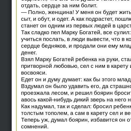
отдать, сердце за ним болит.
— Полно, женщина! У меня он будет жить 
сыт, и обут, и одет. А как подрастет, пошл
станет он одним из первых людей в царс
Так сладко пел Марку Богатей, все сулил:
учиться послать, в люди вывести, что в 
сердце бедняков, и продали они ему мла
денег.
Взял Марку Богатей ребенка на руки, ста
притворной любовью, сел с ним в карету 
восвояси.
Едет он и думу думает: как бы этого мла
Вздумал он было удавить его, да страшно
проезжала лесом, и решил боярин бросит
авось какой-нибудь дикий зверь на него н
Как надумал, так и сделал: бросил ребен
толстым тополем, а сам в карету сел и в
Теперь уж, думал боярин, избавится он о
сомнений.