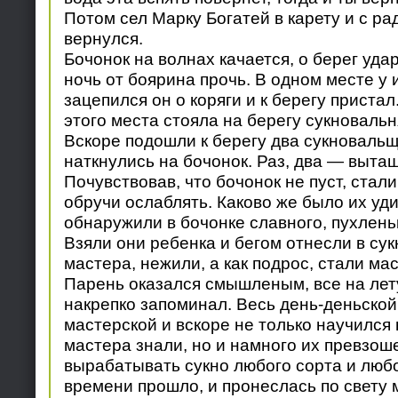
Потом сел Марку Богатей в карету и с р
вернулся.
Бочонок на волнах качается, о берег уда
ночь от боярина прочь. В одном месте у 
зацепился он о коряги и к берегу пристал
этого места стояла на берегу сукновальн
Вскоре подошли к берегу два сукновальщ
наткнулись на бочонок. Раз, два — вытащ
Почувствовав, что бочонок не пуст, стал
обручи ослаблять. Каково же было их уди
обнаружили в бочонке славного, пухлень
Взяли они ребенка и бегом отнесли в су
мастера, нежили, а как подрос, стали ма
Парень оказался смышленым, все на лету
накрепко запоминал. Весь день-деньской
мастерской и вскоре не только научился 
мастера знали, но и намного их превзоше
вырабатывать сукно любого сорта и люб
времени прошло, и пронеслась по свету м