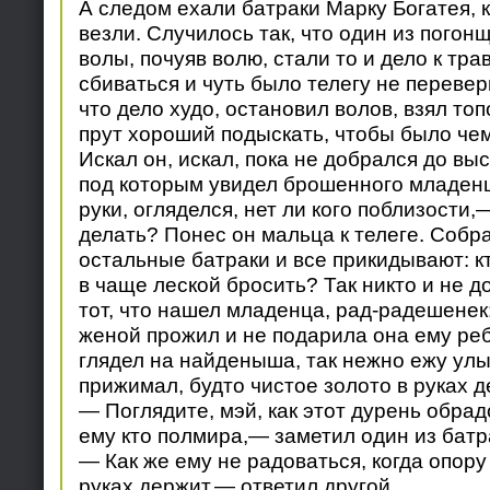
А следом ехали батраки Марку Богатея, к
везли. Случилось так, что один из погонщ
волы, почуяв волю, стали то и дело к трав
сбиваться и чуть было телегу не перевер
что дело худо, остановил волов, взял то
прут хороший подыскать, чтобы было чем
Искал он, искал, пока не добрался до выс
под которым увидел брошенного младенц
руки, огляделся, нет ли кого поблизости
делать? Понес он мальца к телеге. Собра
остальные батраки и все прикидывают: к
в чаще леской бросить? Так никто и не д
тот, что нашел младенца, рад-радешенек:
женой прожил и не подарила она ему реб
глядел на найденыша, так нежно ежу улы
прижимал, будто чистое золото в руках д
— Поглядите, мэй, как этот дурень обрад
ему кто полмира,— заметил один из батр
— Как же ему не радоваться, когда опору
руках держит,— ответил другой.