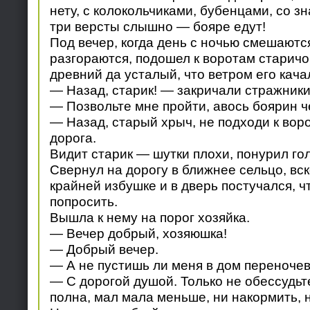
нету, с колокольчиками, бубенцами, со 
три версты слышно — бояре едут!
Под вечер, когда день с ночью смешаютс
разгораются, подошел к воротам старичок
древний да усталый, что ветром его кача
— Назад, старик! — закричали стражники,
— Позвольте мне пройти, авось боярин ч
— Назад, старый хрыч, не подходи к вор
дорога.
Видит старик — шутки плохи, понурил гол
Свернул на дорогу в ближнее сельцо, вс
крайней избушке и в дверь постучался, 
попросить.
Вышла к нему на порог хозяйка.
— Вечер добрый, хозяюшка!
— Добрый вечер.
— А не пустишь ли меня в дом переноче
— С дорогой душой. Только не обессудьт
полна, мал мала меньше, ни накормить, н