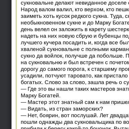
сукновальне делают невиданное доселе 
Народ валом валил, кто верхом, кто пеш
заиметь хоть кусок редкого сукна. Туда, 
необыкновенном сукне и до Марку Богат
день велел он заложить в карету шестер
надеть на них новую сбрую и бубенцы по
лучшего кучера посадить и, когда все был
хваленой сукновальне с полными карман
сукно да войлок, получше да побольше. 
на сукновальню и был встречен с почетом
дорогу до самого порога, к старшему про
усадили, потчуют таровато, как пристало
богатых. Слово за слово, зашла речь о с
— Где это вы нашли таких мастеров зна
Марку Богатей.
— Мастер этот знатный сам к нам прише
— Видать, из стран заморских?
— Нет, боярин, вот послушай. Лет двадца
пошли однажды два сукновальщика по вод
прибили к берегу какой-то бочонок. Выт