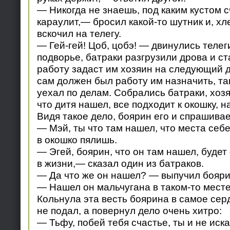
— Никогда не знаешь, под каким кустом 
караулит,— бросил какой-то шутник и, хл
вскочил на телегу.
— Гей-гей! Цоб, цобэ! — двинулись теле
подворье, батраки разгрузили дрова и ст
работу задаст им хозяин на следующий д
сам должен был работу им назначить, так
уехал по делам. Собрались батраки, хозя
что дитя нашел, все подходит к окошку, н
Видя такое дело, боярин его и спрашивае
— Мэй, ты что там нашел, что места себ
в окошко пялишь.
— Эгей, боярин, что он там нашел, будет
в жизни,— сказал один из батраков.
— Да что же он нашел? — выпучил бояри
— Нашел он мальчугана в таком-то месте
Кольнула эта весть боярина в самое серд
не подал, а повернул дело очень хитро:
— Тьфу, побей тебя счастье, ты и не иска