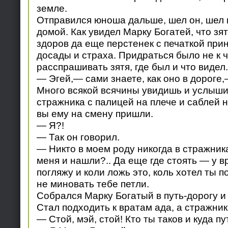
земле.
Отправился юноша дальше, шел он, шел 
домой. Как увидел Марку Богатей, что зя
здоров да еще перстенек с печаткой прин
досады и страха. Придраться было не к ч
расспрашивать зятя, где был и что видел.
— Эгей,— сами знаете, как оно в дороге
Много всякой всячины увидишь и услышиш
стражника с палицей на плече и саблей на
вы ему на смену пришли.
— Я?!
— Так он говорил.
— Никто в моем роду никогда в стражника
меня и нашли?.. Да еще где стоять — у вр
погляжу и коли ложь это, коль хотел ты 
не миновать тебе петли.
Собрался Марку Богатый в путь-дорогу и
Стал подходить к вратам ада, а стражник
— Стой, мэй, стой! Кто ты таков и куда п