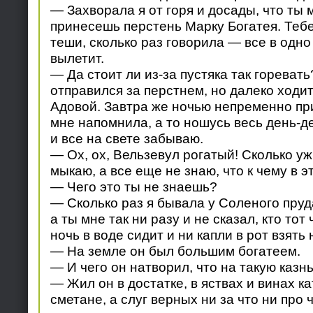
— Захворала я от горя и досады, что ты 
принесешь перстень Марку Богатея. Тебе
теши, сколько раз говорила — все в одно 
вылетит.
— Да стоит ли из-за пустяка так гореват
отправился за перстнем, но далеко ходит
Адовой. Завтра же ночью непременно при
мне напомнила, а то ношусь весь день-де
и все на свете забываю.
— Ох, ох, Вельзевул рогатый! Сколько уж
мыкаю, а все еще не знаю, что к чему в 
— Чего это ты не знаешь?
— Сколько раз я бывала у Соленого пруд
а ты мне так ни разу и не сказал, кто тот 
ночь в воде сидит и ни капли в рот взять
— На земле он был большим богатеем.
— И чего он натворил, что на такую казн
— Жил он в достатке, в яствах и винах ка
сметане, а слуг верных ни за что ни про 