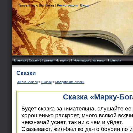
Приветствую Вас
Гость
|
Регистрация
|
Вход
Главная
|
Сказки
|
Притчи
|
Истории
|
Публикации
|
Гостевая
|
Правила
Сказки
AllRusBook.ru
»
Сказки
»
Молдавские сказки
Сказка «Марку-Бог
Будет сказка занимательна, слушайте ее
хорошенько раскроет, много всякой всячи
невзначай уснет, так ни с чем и уйдет.
Сказывают, жил-был когда-то боярин по 