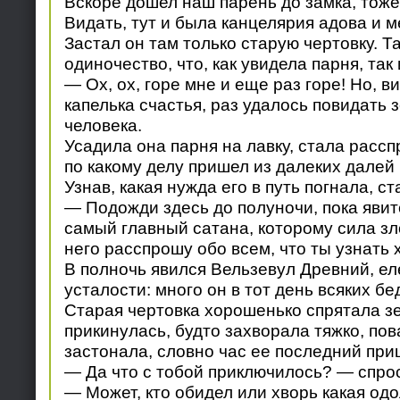
Вскоре дошел наш парень до замка, тоже 
Видать, тут и была канцелярия адова и м
Застал он там только старую чертовку. Т
одиночество, что, как увидела парня, так 
— Ох, ох, горе мне и еще раз горе! Но, в
капелька счастья, раз удалось повидать
человека.
Усадила она парня на лавку, стала рассп
по какому делу пришел из далеких далей 
Узнав, какая нужда его в путь погнала, ст
— Подожди здесь до полуночи, пока явит
самый главный сатана, которому сила зло
него расспрошу обо всем, что ты узнать 
В полночь явился Вельзевул Древний, ел
усталости: много он в тот день всяких б
Старая чертовка хорошенько спрятала з
прикинулась, будто захворала тяжко, пов
застонала, словно час ее последний при
— Да что с тобой приключилось? — спрос
— Может, кто обидел или хворь какая од