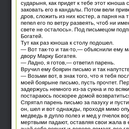
сударыня, как придет к тебе этот юноша 
заковать его в кандалы. Потом вели прив
дров, сложить из них костер, а парня на 
пепел его по ветру развеять, чтоб ни име
свете не осталось». Под письмецом подп
Богатей.
Тут как раз юноша к столу подошел.
— Вот так-то и так-то,— объяснили ему 
двору Марку Богатея.
— Ладно, я готов,— ответил парень.
Вручил ему боярин письмо и так напутст
— Возьми вот, в знак того, что я тебя по
моей боярыне письмо, пусть прочтет. Пер
задержусь немного из-за сукна и по всяк
постараюсь поскорее домой возвратитьс
Спрятал парень письмо за пазуху и пусти
он, шел и вот однажды, проходя мимо оп
медведь в дупло полез и мед у пчелок вор
мертвыми падают, оставляя свои жала в 
знай себе ворчит и дерево ломает, все г