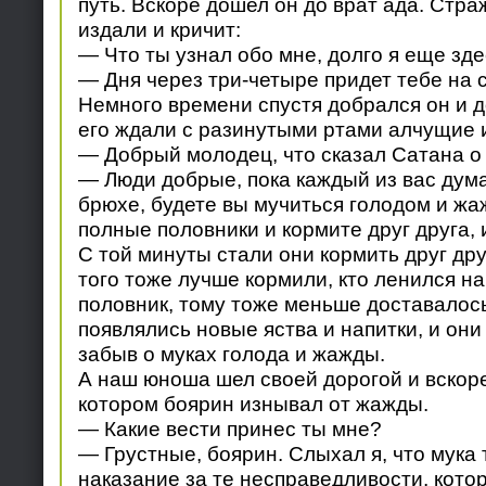
путь. Вскоре дошел он до врат ада. Стра
издали и кричит:
— Что ты узнал обо мне, долго я еще зд
— Дня через три-четыре придет тебе на 
Немного времени спустя добрался он и до
его ждали с разинутыми ртами алчущие 
— Добрый молодец, что сказал Сатана о
— Люди добрые, пока каждый из вас дума
брюхе, будете вы мучиться голодом и жа
полные половники и кормите друг друга, 
С той минуты стали они кормить друг дру
того тоже лучше кормили, кто ленился н
половник, тому тоже меньше доставалось
появлялись новые яства и напитки, и они 
забыв о муках голода и жажды.
А наш юноша шел своей дорогой и вскоре
котором боярин изнывал от жажды.
— Какие вести принес ты мне?
— Грустные, боярин. Слыхал я, что мука 
наказание за те несправедливости, кото