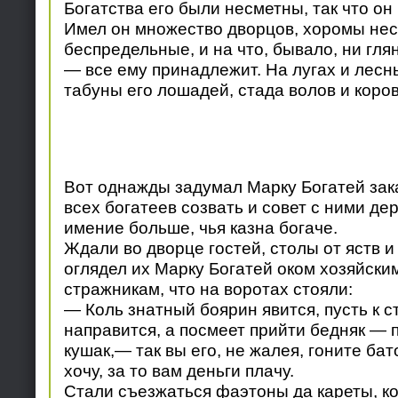
Богатства его были несметны, так что он 
Имел он множество дворцов, хоромы нес
беспредельные, и на что, бывало, ни глян
— все ему принадлежит. На лугах и лесн
табуны его лошадей, стада волов и коров
Вот однажды задумал Марку Богатей зака
всех богатеев созвать и совет с ними дер
имение больше, чья казна богаче.
Ждали во дворце гостей, столы от яств и
оглядел их Марку Богатей оком хозяйски
стражникам, что на воротах стояли:
— Коль знатный боярин явится, пусть к с
направится, а посмеет прийти бедняк — 
кушак,— так вы его, не жалея, гоните бат
хочу, за то вам деньги плачу.
Стали съезжаться фаэтоны да кареты, к