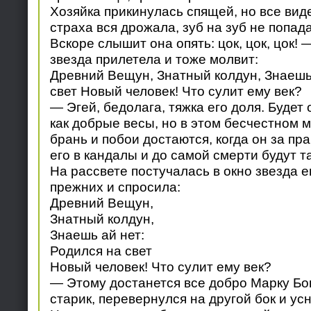
Хозяйка прикинулась спящей, но все вид
страха вся дрожала, зуб на зуб не попада
Вскоре слышит она опять: цок, цок, цок! 
звезда прилетела и тоже молвит:
Древний Вещун, Знатный колдун, Знаешь 
свет Новый человек! Что сулит ему век?
— Эгей, бедолага, тяжка его доля. Будет 
как добрые весы, но в этом бесчестном 
брань и побои достаются, когда он за пра
его в кандалы и до самой смерти будут т
На рассвете постучалась в окно звезда 
прежних и спросила:
Древний Вещун,
Знатный колдун,
Знаешь ай нет:
Родился на свет
Новый человек! Что сулит ему век?
— Этому достанется все добро Марку Бо
старик, перевернулся на другой бок и усн