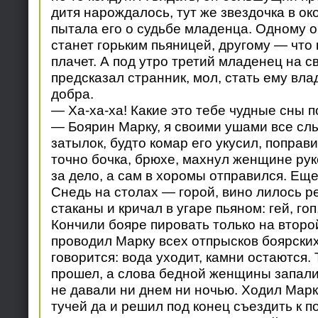
дитя нарождалось, тут же звездочка в ок
пытала его о судьбе младенца. Одному о
станет горьким пьяницей, другому — что 
плачет. А под утро третий младенец на с
предсказал странник, мол, стать ему вла
добра.
— Ха-ха-ха! Какие это тебе чудные сны 
— Боярин Марку, я своими ушами все сл
затылок, будто комар его укусил, поправи
точно бочка, брюхе, махнул женщине рук
за дело, а сам в хоромы отправился. Еще
Снедь на столах — горой, вино лилось р
стаканы и кричал в угаре пьяном: гей, гоп,
Кончили бояре пировать только на второй
проводил Марку всех отпрысков боярских 
говорится: вода уходит, камни остаются. 
прошел, а слова бедной женщины запали
не давали ни днем ни ночью. Ходил Марк
тучей да и решил под конец съездить к п