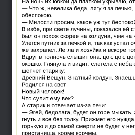
На ночь их юбкой да платком укрываю, от
— Что ж, невелика беда, лягу я за печью,
обеспокою.
— Милости просим, какое уж тут беспоко
В избе, при свете лучины, показался ей 
был он похож скорее на колдуна, чем на 
Улегся путник за печкой и, так как устал 
же захрапел. Легла и хозяйка и вскоре то
Вдруг в полночь слышит она: цок, цок, цок
окошко. Глянула и видит: слетела с неба
шепчет старику:
Древний Вещун, Знатный колдун, Знаешь 
Родился на свет
Новый человек!
Что сулит ему век?
А старик и отвечает из-за печи:
— Эгей, бедолага, будет он горе мыкать,
гнуть и все без толку. Прижмет его нужда
горькую и до самой смерти не будет у нег
пристанища, кроме корчмы.