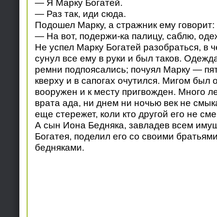
— Я Марку Богатей.
— Раз так, иди сюда.
Подошел Марку, а стражник ему говорит:
— На вот, подержи-ка палицу, саблю, оде
Не успел Марку Богатей разобраться, в ч
сунул все ему в руки и был таков. Одежд
ремни подпоясались; почуял Марку — пят
кверху и в сапогах очутился. Мигом был о
вооружен и к месту пригвожден. Много ле
врата ада, ни днем ни ночью век не смыка
еще стережет, коли кто другой его не сме
А сын Иона Бедняка, завладев всем иму
Богатея, поделил его со своими братьям
бедняками.