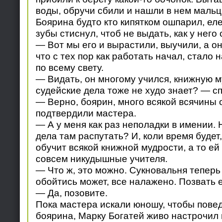
воды, обручи сбили и нашли в нем мальц
Боярина будто кто кипятком ошпарил, ел
зубы стиснул, чтоб не выдать, как у него 
— Вот мы его и вырастили, выучили, а он 
что с тех пор как работать начал, стало 
по всему свету.
— Видать, он многому учился, книжную м
судейские дела тоже не худо знает? — с
— Верно, боярин, много всякой всячины 
подтвердили мастера.
— А у меня как раз неполадки в имении. 
дела там распутать? И, коли время будет,
обучит всякой книжной мудрости, а то ей
совсем никудышные учителя.
— Что ж, это можно. Сукновальня теперь 
обойтись может, все налажено. Позвать е
— Да, позовите.
Пока мастера искали юношу, чтобы пове
боярина, Марку Богатей живо настрочил