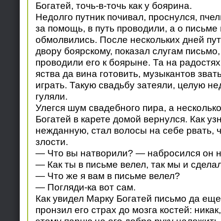
Богатей, точь-в-точь как у боярина.
Недолго путник почивал, проснулся, пче
за помощь, в путь проводили, а о письме
обмолвились. После нескольких дней пу
двору боярскому, показал слугам письмо,
проводили его к боярыне. Та на радостях
яства да вина готовить, музыкантов зват
играть. Такую свадьбу затеяли, целую н
гуляли.
Улегся шум свадебного пира, а несколько
Богатей в карете домой вернулся. Как уз
нежданную, стал волосы на себе рвать, ч
злости.
— Что вы натворили? — набросился он на
— Как ты в письме велел, так мы и сделал
— Что же я вам в письме велел?
— Погляди-ка вот сам.
Как увидел Марку Богатей письмо да еще 
пронзил его страх до мозга костей: никак