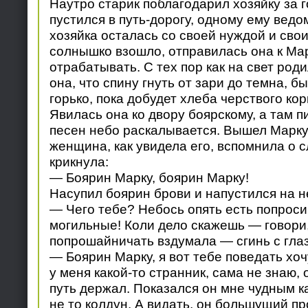
Наутро старик поблагодарил хозяйку за 
пустился в путь-дорогу, одному ему ведом
хозяйка осталась со своей нуждой и свои
солнышко взошло, отправилась она к Ма
отрабатывать. С тех пор как на свет роди
она, что спину гнуть от зари до темна, б
горько, пока добудет хлеба черствого кор
Явилась она ко двору боярскому, а там пи
песен небо раскалывается. Вышел Марку 
женщина, как увидела его, вспомнила о с
крикнула:
— Боярин Марку, боярин Марку!
Насупил боярин брови и напустился на н
— Чего тебе? Небось опять есть попроси
могильные! Коли дело скажешь — говори,
попрошайничать вздумала — сгинь с глаз
— Боярин Марку, я вот тебе поведать хоч
у меня какой-то странник, сама не знаю, 
путь держал. Показался он мне чудным ка
не то колдун. А видать, он большущий про