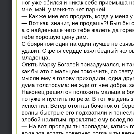
ног уже сбился и никак себе приемыша н
мне, мэй, у меня-то нет парней.
— Как же мне его продать, когда у меня у
— Вот как, значит, не продашь?! Был бы о
а о найденыше чего тебе жалеть да горев
тебе хорошую цену дам.
С боярином один на один лучше не связ
удавит. Скрепя сердце взял бедный челов
младенца.
Опять Марку Богатей призадумался, и так
как бы это с мальцом покончить, со свету
мысли ему в голову приходили, одна дру
дума толстосума: не жди от нее добра, з
Наконец решил он положить мальца в бо
потуже и пустить по реке. В тот же день 
исполнил. Ветер отогнал бочонок от бере
волны быстрые его подхватили и понесли
злобой налитым, проклятие ему вслед по
— На вот, пропади ты пропадом, катись го
вода эта вспять повернет, тогда и ты вер