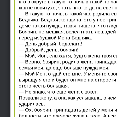
кто в округе в такую-то ночь в такой-то ч
как не повитухе, знать, кто когда на свет
— В такую-то ночь, в такой час родила 
Бедняка. Бедная женщина, это у нее трин
доме такая нужда, такая нищета, что гляд
Боярин, не мешкая, велел гнать лошадей
перед избушкой Иона Бедняка.
— День добрый, бедолага!
— Добрый, день, боярин!
— Мэй, Ион, слыхал я, будто жена твоя 
— Верно, боярин, родила жена тринадца
семья моя, да еще больше нужда моя.
— Мэй Ион, отдай его мне. У меня-то свои
выращу я его и будет он мне на старости
этого честь большая.
— Не знаю, что еще жена скажет.
Позвали жену, а она как услышала, о чем
ударилась.
— Ох, боярин, тринадцать детей у меня и
бедности, что еле-еле душа в теле. А все