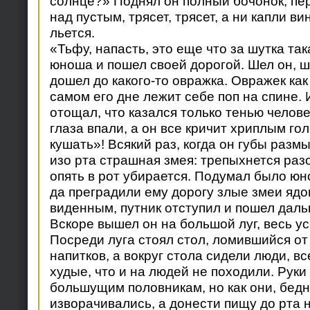
солнце?» Поднял он полный бочонок, пе
над пустым, трясет, трясет, а ни капли ви
льется.
«Тьфу, напасть, это еще что за шутка та
юноша и пошел своей дорогой. Шел он, ше
дошел до какого-то овражка. Овражек как
самом его дне лежит себе поп на спине. И
отощал, что казался только тенью челове
глаза впали, а он все кричит хриплым го
кушать»! Всякий раз, когда он губы разм
изо рта страшная змея: трепыхнется разо
опять в рот убирается. Подумал было юно
да преградили ему дорогу злые змеи яд
виденным, путник отступил и пошел даль
Вскоре вышел он на большой луг, весь у
Посреди луга стоял стол, ломившийся от 
напитков, а вокруг стола сидели люди, в
худые, что и на людей не походили. Руки
большущим половникам, но как они, бедн
изворачивались, а донести пищу до рта 