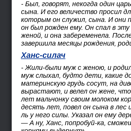
- Был, говорят, некогда один цар
сына. И его величество просил для
которым он служил, сына. И они 
он был рожден ему. Он спал в эту
женой, и она забеременела. После
завершила месяцы рождения, роди
Ханс-силач
- Жили-были муж с женою, и родил
муж слыхал, будто дети, какие д
материнскую грудь сосут, на див
вырастают, и велел он жене, чт
лет мальчонку своим молоком ко
десять лет, повел он сына в лес
ль у него силы. Указал он ему дер
— А ну, Ханс, попробуй-ка, сможеш
корнями выдернуть.