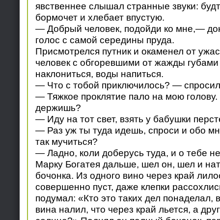
явственнее слышал странные звуки: будто
бормочет и хлебает впустую.
— Добрый человек, подойди ко мне,— дон
голос с самой середины пруда.
Присмотрелся путник и окаменел от ужас
человек с обгоревшими от жажды губами 
наклониться, воды напиться.
— Что с тобой приключилось? — спросил
— Тяжкое проклятие пало на мою голову. 
держишь?
— Иду на тот свет, взять у бабушки перст
— Раз уж ты туда идешь, спроси и обо мн
так мучиться?
— Ладно, коли доберусь туда, и о тебе не
Марку Богатея дальше, шел он, шел и нат
бочонка. Из одного вино через край лило
совершенно пуст, даже клепки рассохлис
подумал: «Кто это таких дел понаделал, 
вина налил, что через край льется, а др