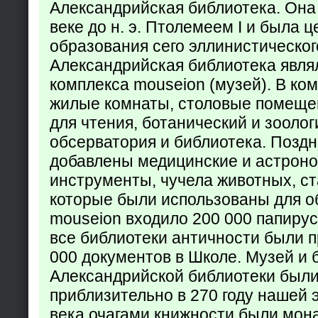
Александрийская библиотека. Она б
веке до н. э. Птолемеем I и была 
образования сего эллинистическог
Александрийская библиотека явля
комплекса mouseion (музей). В ко
жилые комнаты, столовые помеще
для чтения, ботанический и зоолог
обсерватория и библиотека. Поздн
добавлены медицинские и астрон
инструменты, чучела животных, ст
которые были использованы для о
mouseion входило 200 000 папирус
все библиотеки античности были п
000 документов в Школе. Музей и 
Александрийской библиотеки был
приблизительно в 270 году нашей 
века очагами книжности были мон