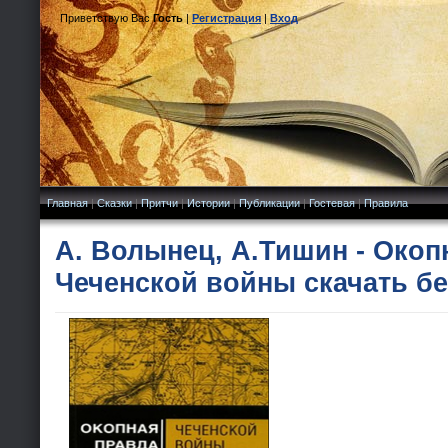
Приветствую Вас
Гость
|
Регистрация
|
Вход
Главная
|
Сказки
|
Притчи
|
Истории
|
Публикации
|
Гостевая
|
Правила
А. Волынец, А.Тишин - Окоп
Чеченской войны скачать б