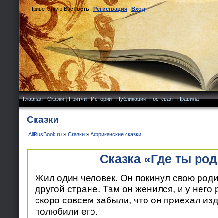
Приветствую Вас
Гость
|
Регистрация
|
Вход
Главная
|
Сказки
|
Притчи
|
Истории
|
Публикации
|
Гостевая
|
Правила
Сказки
AllRusBook.ru
»
Сказки
»
Африканские сказки
Сказка «Где ты ро
Жил один человек. Он покинул свою роди
другой стране. Там он женился, и у него
скоро совсем забыли, что он приехал изд
полюбили его.