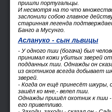
пришли португальцы.
И несмотря на то что множеств
заслонили собою главное действ
старинная легенда подтвержда
Банго а Мусунго.
Аслануко - сын львицы
- У одного пши (богача) был чело
принимал кожи убитых зверей от 
подданных пши. Однажды он сказ
из охотников всегда добывает ш
зверей.
- Когда он ещё принесёт шкуры, 
зашёл ко мне,- велел пши.
Однажды пришёл охотник к пши 
его приветливо.
- Заходи, заходи,- сказал он.- Сад