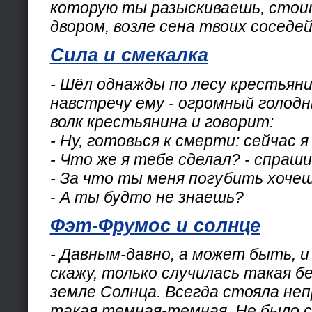
которую ты разыскиваешь, стои
двором, возле сена твоих соседей
Cила и смекалка
- Шёл однажды по лесу крестьяни
навстречу ему - огромный голодн
волк крестьянина и говорит:
- Ну, готовься к смерти: сейчас я
- Что же я тебе сделал? - спраш
- За что ты меня погубить хоче
- А ты будто не знаешь?
Фэт-Фрумос и солнце
- Давным-давно, а может быть, и 
скажу, только случилась такая бе
земле Солнца. Всегда стояла неп
такая темная-темная. Не было с