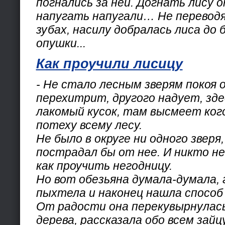
погнались за ней. Догнать лису о
напугать напугали… Не переводя 
зубах, насилу добралась лиса до
опушки...
Как проучили лисицу
- Не стало лесным зверям покоя 
перехитрит, другого надует, зде
лакомый кусок, там высмеет ког
потеху всему лесу.
Не было в округе ни одного зверя
пострадал бы от нее. И никто не
как проучить негодницу.
Но вот обезьяна думала-думала, 
пыхтела и наконец нашла способ 
От радости она перекувырнулась 
дерева, рассказала обо всем зайц