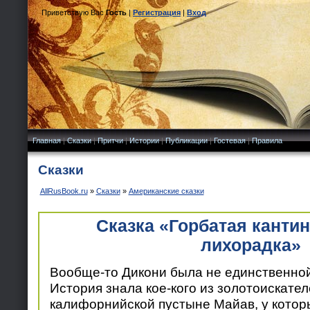
Приветствую Вас
Гость
|
Регистрация
|
Вход
Главная
|
Сказки
|
Притчи
|
Истории
|
Публикации
|
Гостевая
|
Правила
Сказки
AllRusBook.ru
»
Сказки
»
Американские сказки
Сказка «Горбатая кантин
лихорадка»
Вообще-то Дикони была не единственно
История знала кое-кого из золотоискате
калифорнийской пустыне Майав, у котор