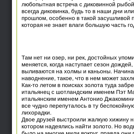
любопытная встреча с диковинной рыбой.
всегда диковинка, будь то в наши дни ил
прошлом, особенно в такой засушливой п
которая не знает влаги большую часть го
Там нет ни озер, ни рек, достойных упом
меняется, когда наступает сезон дождей,
выливаются на холмы и каньоны. Начин
наводнение, такое, что в нем может захл
Как-то летом в поисках золота туда забре
итальянец с шотландским именем Пэт Ма
итальянским именем Антонио Джакомини.
все чудно перепуталось в ту беспокойну
лихорадки.
Двое друзей выстроили жалкую хижину на
котором надеялись найти золото. Но вод
было на многие мили вокруг, правда они 