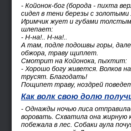
- Койонок-бог (борода - пихта ве
сидел в тени березы с золотыми
Иримчик жует и губами толстыми
шлепает:
- Н-на!.. Н-на!..
А там, подле подошвы горы, далек
обжора, траву щиплет.
Смотрит на Койонока, пыхтит:
- Хорошо богу живется. Волков н
трусят. Благодать!
Пощипет траву, ноздрей поведет
Как волк свою долю получ
- Однажды ночью лиса отправилас
воровать. Схватила она жирную к
побежала в лес. Собаки аула почу