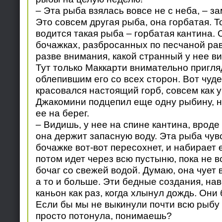
– Эта рыба взялась вовсе не с неба, – з
Это совсем другая рыба, она горбатая. 
водится такая рыба – горбатая кантина. 
бочажках, разбросанных по песчаной ра
разве внимания, какой странный у нее в
Тут только Маккарти внимательно пригля
облепившим его со всех сторон. Вот чуде
красовался настоящий горб, совсем как 
Джакомини подцепил еще одну рыбину, н
ее на берег.
– Видишь, у нее на спине кантина, вроде
она держит запасную воду. Эта рыба чувс
бочажке вот-вот пересохнет, и набирает е
потом идет через всю пустыню, пока не 
бочаг со свежей водой. Думаю, она чует 
а то и больше. Эти бедные создания, на
каньон как раз, когда хлынул дождь. Они 
Если бы мы не выкинули почти всю рыбу 
просто потонула, понимаешь?