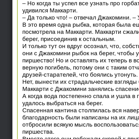
– Но когда ты успел все узнать про горба
удивился Маккарти.
– Да только что! – отвечал Джакомини. – 
В это время одна рыбка, которая была ещ
посмотрела на Маккарти. Маккарти сжали
берег, присоединив к остальным.
И только тут он вдруг осознал, что, собс
они с Джакомини рыбок на берег, чтобы 
пиршество! Но и оставлять их теперь в в
верную погибель, потому они с таким от
друзей-старателей, что боялись утонуть.
Нет, вынести их страдальческие взгляды
Маккарти с Джакомини занялись спасени
А когда вода постепенно спала и ушла в 
удалось выбраться на берег.
Спасенная кантина столпилась вся навер
благодарность были написаны на их лица
отбросили всякую мысль воспользоватьс
пиршества.
Вместо этого они побежали скорей к друг