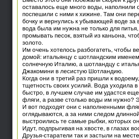
оставалось еще много воды, наполнили 
поспешили с ними к хижине. Там они пер
бочку и вернулись к убывающей воде за 
вода была им нужна не только для питья
промывать песок, взятый из каньона, что
золото.
Им очень хотелось разбогатеть, чтобы в
домой: итальянцу с шотландским именем
солнечную Италию, а шотландцу с итал
Джакомини в лесистую Шотландию.
Когда они в третий раз пришли к водоему
тщетность своих усилий. Вода уходила в
быстро, в лучшем случае им удастся еще
фляги, а разве столько воды им нужно? Э
И вот подходят они с наполненными фляг
оглядываются, а за ними следом длинно
выстроились те самые рыбки, которых он
Идут, подпрыгивая на хвосте, в глазах в
Друзья-старатели так и застыли на месте