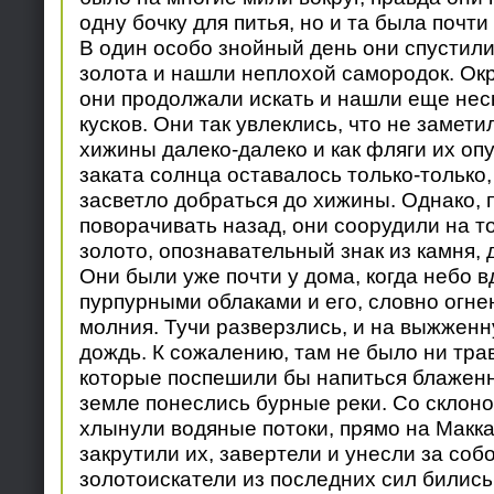
одну бочку для питья, но и та была почти
В один особо знойный день они спустили
золота и нашли неплохой самородок. Ок
они продолжали искать и нашли еще нес
кусков. Они так увлеклись, что не замети
хижины далеко-далеко и как фляги их оп
заката солнца оставалось только-только,
засветло добраться до хижины. Однако, 
поворачивать назад, они соорудили на т
золото, опознавательный знак из камня, 
Они были уже почти у дома, когда небо в
пурпурными облаками и его, словно огне
молния. Тучи разверзлись, и на выжжен
дождь. К сожалению, там не было ни трав
которые поспешили бы напиться блаженн
земле понеслись бурные реки. Со склоно
хлынули водяные потоки, прямо на Макк
закрутили их, завертели и унесли за соб
золотоискатели из последних сил бились