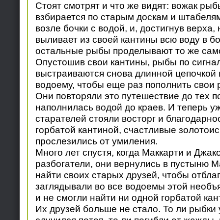
Стоят смотрят и что же видят: вожак рыб
взбирается по старым доскам и штабеля
возле бочки с водой, и, достигнув верха,
выливает из своей кантины всю воду в боч
остальные рыбы проделывают то же сам
Опустошив свои кантины, рыбы по сигна
выстраиваются снова длинной цепочкой 
водоему, чтобы еще раз пополнить свои 
Они повторяли это путешествие до тех по
наполнилась водой до краев. И теперь уж
старателей стояли восторг и благодарно
горбатой кантиной, счастливые золотои
прослезились от умиления.
Много лет спустя, когда Маккарти и Джа
разбогатели, они вернулись в пустыню 
найти своих старых друзей, чтобы отбла
заглядывали во все водоемы этой необъя
и не смогли найти ни одной горбатой кан
Их друзей больше не стало. То ли рыбки 