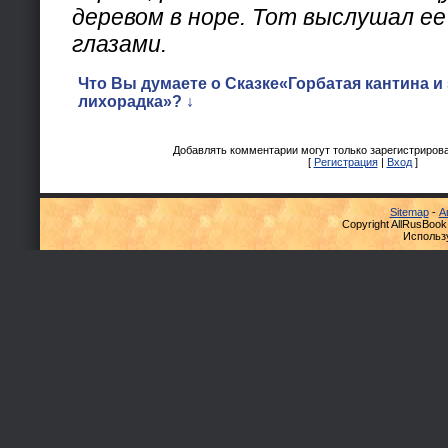
деревом в норе. Тот выслушал ее
глазами.
Что Вы думаете о Сказке«Горбатая кантина и
лихорадка»? ↓
Добавлять комментарии могут только зарегистриров
[
Регистрация
|
Вход
]
Sitemap
-
А
Copyright AllRusBook
Использ