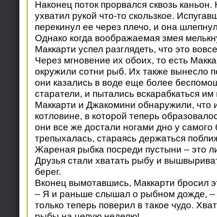
Наконец поток прорвался сквозь каньон.
ухватил рукой что-то скользкое. Испугавш
перекинул ее через плечо, и она шлепнул
Однако когда воображаемая змея мелькну
Маккарти успел разглядеть, что это вовсе
Через мгновение их обоих, то есть Макка
окружили сотни рыб. Их также вынесло п
они казались в воде еще более беспомо
старатели, и пытались вскарабкаться им 
Маккарти и Джакомини обнаружили, что и
котловине, в которой теперь образовало
они все же достали ногами дно у самого 
трепыхалась, стараясь держаться поближ
Жареная рыбка посреди пустыни – это л
Друзья стали хватать рыбу и вышвырива
берег.
Вконец вымотавшись, Маккарти бросил э
– Я и раньше слышал о рыбном дожде, – 
только теперь поверил в такое чудо. Хва
рыбы на целую неделю!