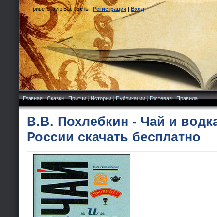
Приветствую Вас
Гость
|
Регистрация
|
Вход
Главная
|
Сказки
|
Притчи
|
Истории
|
Публикации
|
Гостевая
|
Правила
В.В. Похлебкин - Чай и водк
России скачать бесплатно