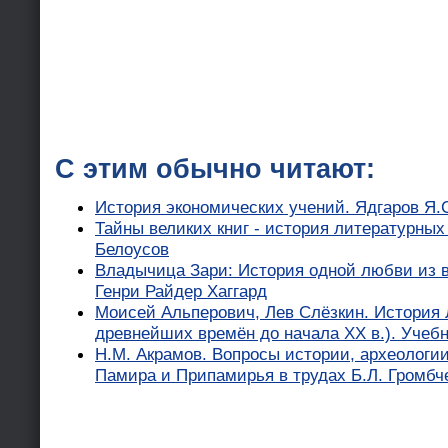
С этим обычно читают:
История экономических учений. Ядгаров Я.
Тайны великих книг - история литературных
Белоусов
Владычица Зари: История одной любви из в
Генри Райдер Хаггард
Моисей Альперович, Лев Слёзкин. История 
древнейших времён до начала XX в.). Учебн
Н.М. Акрамов. Вопросы истории, археологи
Памира и Припамирья в трудах Б.Л. Громбч