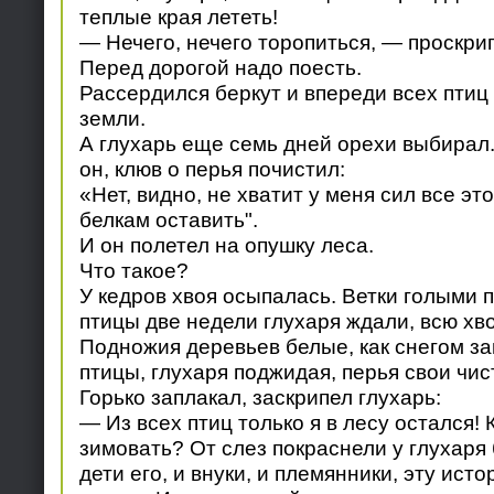
теплые края лететь!
— Нечего, нечего торопиться, — проскри
Перед дорогой надо поесть.
Рассердился беркут и впереди всех птиц
земли.
А глухарь еще семь дней орехи выбирал
он, клюв о перья почистил:
«Нет, видно, не хватит у меня сил все эт
белкам оставить".
И он полетел на опушку леса.
Что такое?
У кедров хвоя осыпалась. Ветки голыми 
птицы две недели глухаря ждали, всю хв
Подножия деревьев белые, как снегом за
птицы, глухаря поджидая, перья свои чис
Горько заплакал, заскрипел глухарь:
— Из всех птиц только я в лесу остался! 
зимовать? От слез покраснели у глухаря 
дети его, и внуки, и племянники, эту ист