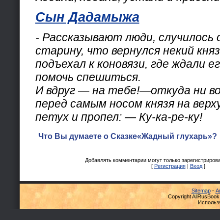
Сын Дадамыжа
- Рассказывают люди, случилось 
старину, что вернулся некий княз
подъехал к коновязи, где ждали е
помочь спешиться.
И вдруг — на тебе!—откуда ни в
перед самым носом князя на верх
петух и пропел: — Ку-ка-ре-ку!
Что Вы думаете о Сказке«Жадный глухарь»? 
Добавлять комментарии могут только зарегистриров
[
Регистрация
|
Вход
]
Sitemap
-
А
Copyright AllRusBook
Использ