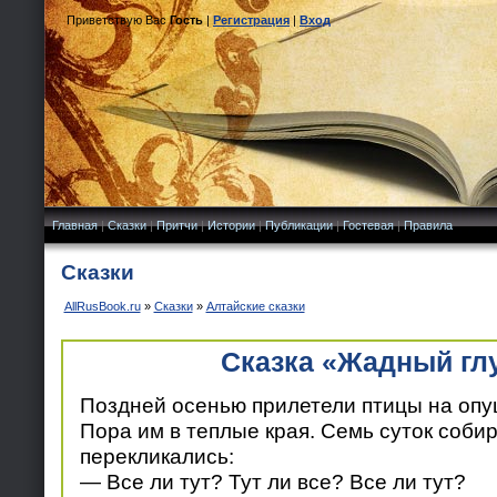
Приветствую Вас
Гость
|
Регистрация
|
Вход
Главная
|
Сказки
|
Притчи
|
Истории
|
Публикации
|
Гостевая
|
Правила
Сказки
AllRusBook.ru
»
Сказки
»
Алтайские сказки
Сказка «Жадный гл
Поздней осенью прилетели птицы на опу
Пора им в теплые края. Семь суток собир
перекликались:
— Все ли тут? Тут ли все? Все ли тут?