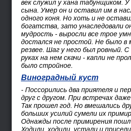
век служил у хана табунщиком. У
сына. Умер он и оставил им в нас
одного коня. Но хоть и не остав
богатства, зато унаследовали о
мудрость - выросли все трое умн
достался не простой. Не было в 
резвее. Шаг у него был ровный. С
руках на нем скачи - капли не про
было стройное.
Виноградный куст
- Поссорились два приятеля и пе
друг с другом. При встречах даже
Так прошел год. Но вмешались др
больших усилий сумели их прими
Однажды после примирения пошли
Ходили, ходили, устали и присел