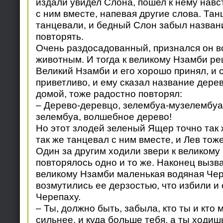
издали увидел Слона, пошел к нему навс
с ним вместе, напевая другие слова. Тан
танцевали, и бедный Слон забыл назван
повторять.
Очень раздосадованный, признался он в
животным. И тогда к великому Нзамби ре
Великий Нзамби и его хорошо принял, и 
приветливо, и ему сказал название дере
домой, тоже радостно повторял:
– Дерево-деревцо, зелембуа-музелембуа
зелембуа, волшебное дерево!
Но этот злодей зеленый Ящер точно так 
так же танцевал с ним вместе, и Лев тож
Один за другим ходили звери к великому
повторялось одно и то же. Наконец вызва
великому Нзамби маленькая водяная Че
возмутились ее дерзостью, что избили и
Черепаху.
– Ты, должно быть, забыла, кто ты и кто 
сильнее, и куда больше тебя, а ты ходиш