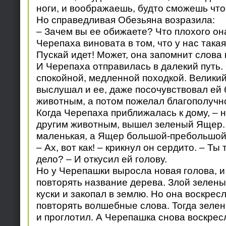
ноги, и воображаешь, будто сможешь что
Но справедливая Обезьяна возразила:
– Зачем вы ее обижаете? Что плохого он
Черепаха виновата в том, что у нас така
Пускай идет! Может, она запомнит слова
И Черепаха отправилась в далекий путь.
спокойной, медленной походкой. Великий
выслушал и ее, даже посочувствовал ей 
животным, а потом пожелал благополучно
Когда Черепаха приближалась к дому, – н
другим животным, вышел зеленый Ящер.
маленькая, а Ящер большой-пребольшой
– Ах, вот как! – крикнул он сердито. – Ты
дело? – И откусил ей голову.
Но у Черепашки выросла новая голова, и
повторять название дерева. Злой зелен
куски и закопал в землю. Но она воскресл
повторять волшебные слова. Тогда зеле
и проглотил. А Черепашка снова воскрес