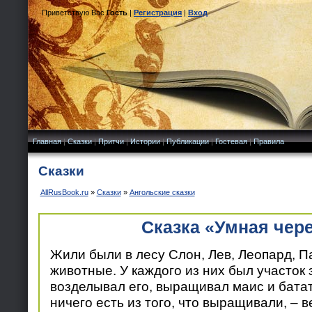
Приветствую Вас
Гость
|
Регистрация
|
Вход
Главная
|
Сказки
|
Притчи
|
Истории
|
Публикации
|
Гостевая
|
Правила
Сказки
AllRusBook.ru
»
Сказки
»
Ангольские сказки
Сказка «Умная чер
Жили были в лесу Слон, Лев, Леопард, П
животные. У каждого из них был участок 
возделывал его, выращивал маис и батат
ничего есть из того, что выращивали, – в