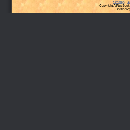
Sitemap
-
А
Copyright AllRusBook
Использ