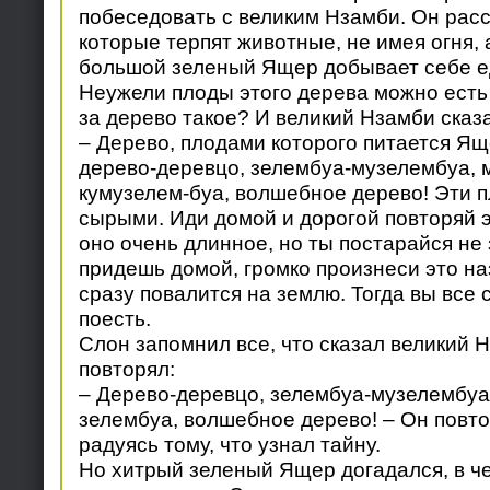
побеседовать с великим Нзамби. Он расс
которые терпят животные, не имея огня, а
большой зеленый Ящер добывает себе ед
Неужели плоды этого дерева можно есть
за дерево такое? И великий Нзамби сказ
– Дерево, плодами которого питается Ящ
дерево-деревцо, зелембуа-музелембуа, 
кумузелем-буа, волшебное дерево! Эти 
сырыми. Иди домой и дорогой повторяй э
оно очень длинное, но ты постарайся не 
придешь домой, громко произнеси это на
сразу повалится на землю. Тогда вы все
поесть.
Слон запомнил все, что сказал великий 
повторял:
– Дерево-деревцо, зелембуа-музелембуа
зелембуа, волшебное дерево! – Он повт
радуясь тому, что узнал тайну.
Но хитрый зеленый Ящер догадался, в ч