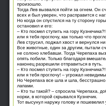
произошло.
Тогда Лев вызвался пойти за огнем. Он с
всех и был уверен, что расправится с на
Но когда он спустился на ту сторону горы
остановил и его:
– Кто посмел ступить на гору Кузнечика?! 
или я тебя проглочу, как только что прогл
Лев струсил, поджал хвост и вернулся ни
Все животные, один за другим, пытали с
не солоно хлебавши. Тогда Черепаха выз
опять побили. Только благодаря вмешат
наконец разрешили отправиться в путь.
– Кто посмел ступить на гору Кузнечика?! 
или я тебя проглочу! – угрожал невидим
Но Черепаха все шла и шла, бесстрашно
лапами.
– Кто ты такой? – спросила Черепаха, д
норки, в которой скрывался Кузнечик.
Тот высунул наружу голову и пошевелил 