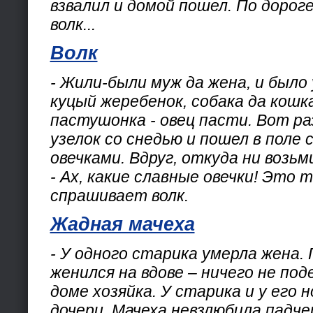
взвалил и домой пошел. По дорог
волк...
Волк
- Жили-были муж да жена, и было 
куцый жеребенок, собака да кошк
пастушонка - овец пасти. Вот ра
узелок со снедью и пошел в поле 
овечками. Вдруг, откуда ни возьми
- Ах, какие славные овечки! Это т
спрашивает волк.
Жадная мачеха
- У одного старика умерла жена. 
женился на вдове – ничего не под
доме хозяйка. У старика и у его 
дочери. Мачеха невзлюбила падче