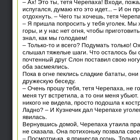
– Ах! Это ты, тетя Черепаха! Входи, пожа
испугался, думаю кто это идет... – И он 
отдохнуть. – Чего ты хочешь, тетя Череп
– Я пришла попросить у тебя уголек. Мы
горы, и у нас нет огня, чтобы приготовит
знал, как мы голодаем!
– Только-то и всего? Подумать только! Ох,
слышал тяжелые шаги. Что осталось бы 
почтенный друг Слон поставил свою ногу
оба засмеялись.
Пока в огне пеклись сладкие бататы, он
дружескую беседу.
– Очень прошу тебя, тетя Черепаха, не го
меня тут встретила, а то они меня убьют.
никого не видела, просто подошла к костр
Ладно? – И Кузнечик дал Черепахе уголе
явилась.
Вернувшись домой, Черепаха утаила пра
не сказала. Она потихоньку позвала свое
– Посмотри-ка, я принесла огонь. Только