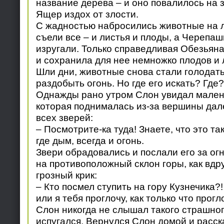
название дерева – и оно повалилось на 
Ящер издох от злости.
С жадностью набросились животные на 
съели все – и листья и плоды, а Черепаш
изругали. Только справедливая Обезьян
и сохранила для нее немножко плодов и 
Шли дни, животные снова стали голодать 
раздобыть огонь. Но где его искать? Где?
Однажды рано утром Слон увидал мален
которая поднималась из-за вершины дале
всех зверей:
– Посмотрите-ка туда! Знаете, что это та
где дым, всегда и огонь.
Звери обрадовались и послали его за ог
на противоположный склон горы, как вдр
грозный крик:
– Кто посмел ступить на гору Кузнечика?! 
или я тебя проглочу, как только что прогл
Слон никогда не слышал такого страшног
испугался. Вернулся Слон домой и расск