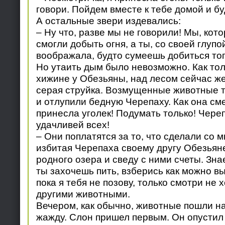
говори. Пойдем вместе к тебе домой и бу
А остальные звери издевались:
– Ну что, разве мы не говорили! Мы, кот
смогли добыть огня, а ты, со своей глупо
воображала, будто сумеешь добиться того
Но утаить дым было невозможно. Как тол
хижине у Обезьяны, над лесом сейчас же
серая струйка. Возмущенные животные т
и отлупили бедную Черепаху. Как она сме
принесла уголек! Подумать только! Чере
удачливей всех!
– Они поплатятся за то, что сделали со 
избитая Черепаха своему другу Обезьяне
родного озера и сведу с ними счеты. Зна
ты захочешь пить, взберись как можно в
пока я тебя не позову, только смотри не 
другими животными.
Вечером, как обычно, животные пошли на
жажду. Слон пришел первым. Он опустил 