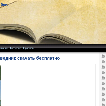
|
Вход
икации
|
Гостевая
|
Правила
ведник скачать бесплатно