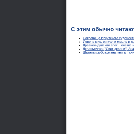
С этим обычно читаю
Сокровища Иркутского художеств
Испечь мир: ритуал и мысль в д
Древнеиндийский эпос. Генезис и
Дхваньялока ("Свет дхвани") Ан
Шатапатха-брахмана: книга I; кн