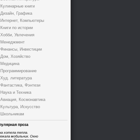
Кулинарные книги
Дизайн, Графика
Интернет, Компьютеры
Книги по истории
Хобби, Увлечения
Менеджмент
Финансы, Инвестиции
Дом, Хозяйство
Медицина
Программирование
Худ. литература
Фантастика, Фэнтези
Наука и Техника
Авиация, Космонавтика
Культура, Искусство
Школьникам
пулярная проза
на хотела тепла.
яжала мобильник. Окно