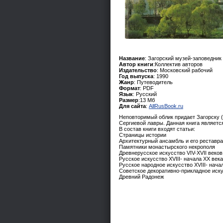
Название
: Загорский музей-заповедник
Автор книги
:Коллектив авторов
Издательство
: Московский рабочий
Год выпуска
: 1990
Жанр
: Путеводитель
Формат
: PDF
Язык
: Русский
Размер
:13 Мб
Для сайта
:
AllRusBook.ru
Неповторимый облик придает Загорску 
Сергиевой лавры. Данная книга являет
В состав книги входят статьи:
Страницы истории
Архитектурный ансамбль и его реставр
Памятники монастырского некрополя
Древнерусское искусство VIV-XVII веко
Русское искусство XVIII- начала XX века
Русское народное искусство XVIII- нача
Советское декоративно-прикладное иск
Древний Радонеж