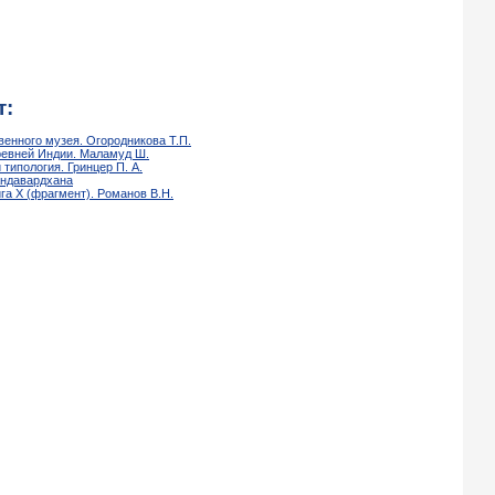
т:
енного музея. Огородникова Т.П.
ревней Индии. Маламуд Ш.
 типология. Гринцер П. А.
андавардхана
ига X (фрагмент). Романов В.Н.