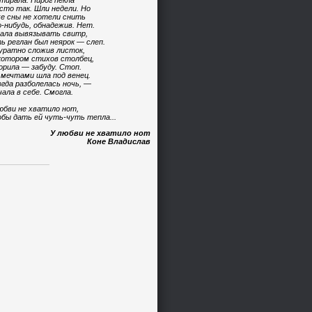
тирала. Пирог пекла
сто так. Шли недели. Но
е сны не хотели снить
-нибудь, обнадежив. Нет.
ала вывязывать свитр,
ь реглан был неярок — слеп.
уратно сложив листок,
котором стихов столбец,
орила — забуду. Стоп.
 мечтами шла под венец.
огда разболелась ночь, —
чала в себе. Смогла.
юбви не хватило нот,
бы дать ей чуть-чуть тепла...
У любви не хватило нот
Коне Владислав