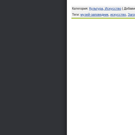
Категория
:
Культура, Искусство
|
Добави
Теги
:
музей-заповедник
,
искусство
,
Заго