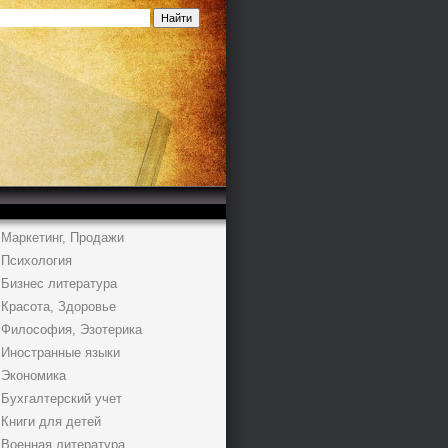
Маркетинг, Продажи
Психология
Бизнес литература
Красота, Здоровье
Философия, Эзотерика
Иностранные языки
Экономика
Бухгалтерский учет
Книги для детей
Военная литература