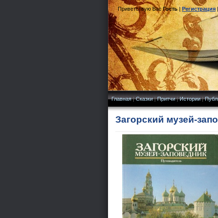
Приветствую Вас
Гость
|
Регистрация
Главная
|
Сказки
|
Притчи
|
Истории
|
Публ
Загорский музей-запо