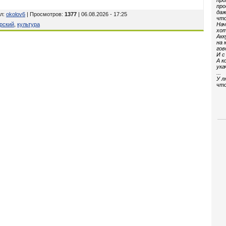
про
про
даж
л
:
okolov6
| Просмотров
:
1377
| 06.08.2026 - 17:25
что
рский
,
культура
Нач
хот
Акк
на 
гов
И с
А к
ука
...
У л
что