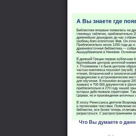
А Вы знаете где по
Библиотеки впервые появились на др
глиняных табличек, приблизительно 25
древнейших дошедших до нас собрани
гробниц близ египетских Фив. Он относ
Приблизительно около 1250 года до н.
древневосточная библиотека — собран
Ашшурбанипала в Ниневии. Основная
В древней Греции первая публичная би
Крупнейшим центром античной книжнос
э. Птолемеем I и была центром образ
частью комплекса mouseion (музей).
чтения, ботанический и зоологически
медицинские и астрономические инст
для обучения. В mouseion входило 20
храмах) и 700 000 документов в Шко
приблизительно в 270 году нашей эры
которых действовали скриптории. Та
Церкви, но и произведения античных 
В эпоху Ренессанса деятели Возрожд
и латинскими текстами. Появление кн
библиотек, все более теперь отлича
разрастаться. С распространением гр
Что Вы думаете о данн