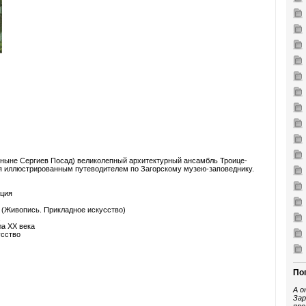
(ныне Сергиев Посад) великолепный архитектурный ансамбль Троице-
ся иллюстрированным путеводителем по Загорскому музею-заповеднику.
ация
в (Живопись. Прикладное искусство)
ла XX века
усство
По
А о
Зар