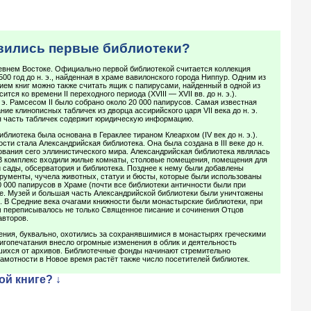
явились первые библиотеки?
евнем Востоке. Официально первой библиотекой считается коллекция
00 год до н. э., найденная в храме вавилонского города Ниппур. Одним из
ем книг можно также считать ящик с папирусами, найденный в одной из
ится ко времени II переходного периода (XVIII — XVII вв. до н. э.).
 э. Рамсесом II было собрано около 20 000 папирусов. Самая известная
ие клинописных табличек из дворца ассирийского царя VII века до н. э.
 часть табличек содержит юридическую информацию.
блиотека была основана в Гераклее тираном Клеархом (IV век до н. э.).
ти стала Александрийская библиотека. Она была создана в III веке до н.
ования сего эллинистического мира. Александрийская библиотека являлась
 В комплекс входили жилые комнаты, столовые помещения, помещения для
й сады, обсерватория и библиотека. Позднее к нему были добавлены
рументы, чучела животных, статуи и бюсты, которые были использованы
0 000 папирусов в Храме (почти все библиотеки античности были при
ле. Музей и большая часть Александрийской библиотеки были уничтожены
. В Средние века очагами книжности были монастырские библиотеки, при
м переписывалось не только Священное писание и сочинения Отцов
авторов.
ения, буквально, охотились за сохранявшимися в монастырях греческими
игопечатания внесло огромные изменения в облик и деятельность
вшихся от архивов. Библиотечные фонды начинают стремительно
амотности в Новое время растёт также число посетителей библиотек.
ой книге? ↓