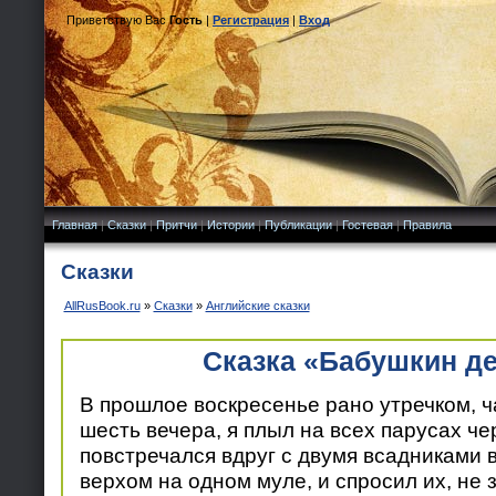
Приветствую Вас
Гость
|
Регистрация
|
Вход
Главная
|
Сказки
|
Притчи
|
Истории
|
Публикации
|
Гостевая
|
Правила
Сказки
AllRusBook.ru
»
Сказки
»
Английские сказки
Сказка «Бабушкин д
В прошлое воскресенье рано утречком, ч
шесть вечера, я плыл на всех парусах чер
повстречался вдруг с двумя всадниками 
верхом на одном муле, и спросил их, не 