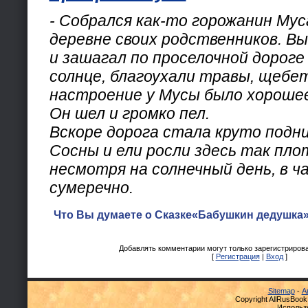
- Собрался как-то горожанин Му
деревне своих родственников. Вы
и зашагал по проселочной дороге
солнце, благоухали травы, щебет
настроение у Мусы было хорошее
Он шел и громко пел.
Вскоре дорога стала круто подн
Сосны и ели росли здесь так пло
несмотря на солнечный день, в ч
сумеречно.
Что Вы думаете о Сказке«Бабушкин дедушка»
Добавлять комментарии могут только зарегистриров
[
Регистрация
|
Вход
]
Sitemap
-
А
Copyright AllRusBook
Использ