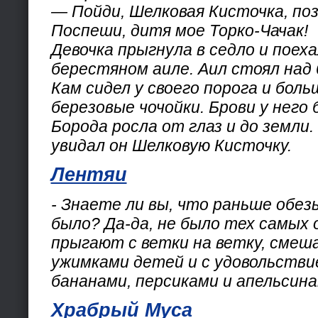
— Пойди, Шелковая Кисточка, поз
Поспеши, дитя мое Торко-Чачак!
Девочка прыгнула в седло и поеха
берестяном аиле. Аил стоял над 
Кам сидел у своего порога и бол
березовые чочойки. Брови у него б
Борода росла от глаз и до земли
увидал он Шелковую Кисточку.
Лентяи
- Знаете ли вы, что раньше обезь
было? Да-да, не было тех самых 
прыгают с ветки на ветку, смеш
ужимками детей и с удовольств
бананами, персиками и апельсина
Храбрый Муса