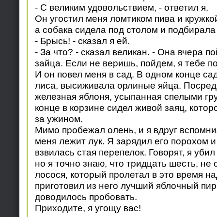
- С великим удовольствием, - ответил я.
Он угостил меня ломтиком пива и кружко
а собака сидела под столом и подбирала 
- Брысь! - сказал я ей.
- За что? - сказал великан. - Она вчера 
зайца. Если не веришь, пойдем, я тебе по
И он повел меня в сад. В одном конце са
лиса, высиживала орлиные яйца. Посред
железная яблоня, усыпанная спелыми гру
конце в корзине сидел живой заяц, котор
за ужином.
Мимо пробежал олень, и я вдруг вспомнил
меня лежит лук. Я зарядил его порохом и
взвилась стая перепелок. Говорят, я уби
но я точно знаю, что тридцать шесть, не 
лосося, который пролетал в это время на
приготовил из него лучший яблочный пиро
доводилось пробовать.
Приходите, я угощу вас!