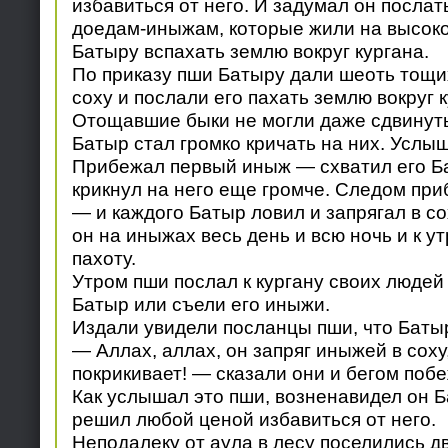
избавиться от него. И задумал он послат
доедам-иныжам, которые жили на высоко
Батыру вспахать землю вокруг кургана.
По приказу пши Батыру дали шеоть тощи
соху и послали его пахать землю вокруг к
Отощавшие быки не могли даже сдвинуть 
Батыр стал громко кричать на них. Услыш
Прибежал первый иныж — схватил его Бат
крикнул на него еще громче. Следом пр
— и каждого Батыр ловил и запрягал в со
он на иныжах весь день и всю ночь и к у
пахоту.
Утром пши послал к кургану своих людей
Батыр или съели его иныжи.
Издали увидели посланцы пши, что Баты
— Аллах, аллах, он запряг иныжей в соху
покрикивает! — сказали они и бегом побе
Как услышал это пши, возненавидел он 
решил любой ценой избавиться от него.
Неподалеку от аула в лесу поселились д