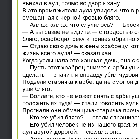
въехал в аул, прямо во двор к хану.
В это время жители аула увидели, что в р
смешанная с черной кровью бляго.
— Аллах, аллах, что случилось? — Бросил
— А вы разве не видите,— с гордостью с
бляго, освободил реку и привез обратно 
— Отдаю свою дочь в жены храбрецу, кот
жизнь всего аула! — сказал хан.
Когда услышала это ханская дочь, она ск
— Пусть этот храбрец снимет с арбы уши
сделать — значит, и вправду убил чудов
Подвели старичка к арбе, да не смог он 
уши бляго.
— Воллаги, кто не может снять с арбы уши
положить их туда! — стали говорить ауль
Прогнали они обманщика-старичка прочь
— Кто же убил бляго? — стали спрашиват
— Его убил человек не из нашего края. Я
аул другой дорогой,— сказала она.
— Айда, мардж, быстрее найдите этого д