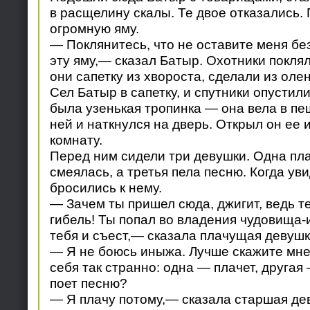
в расщелину скалы. Те двое отказались.
огромную яму.
— Поклянитесь, что не оставите меня бе
эту яму,— сказал Батыр. Охотники поклял
они сапетку из хвороста, сделали из оле
Сел Батыр в сапетку, и спутники опустили
была узенькая тропинка — она вела в пе
ней и наткнулся на дверь. Открыл он ее
комнату.
Перед ним сидели три девушки. Одна пла
смеялась, а третья пела песню. Когда ув
бросились к нему.
— Зачем ты пришел сюда, джигит, ведь т
гибель! Ты попал во владения чудовища-
тебя и съест,— сказала плачущая девушк
— Я не боюсь иныжа. Лучше скажите мне,
себя так странно: одна — плачет, другая
поет песню?
— Я плачу потому,— сказала старшая де