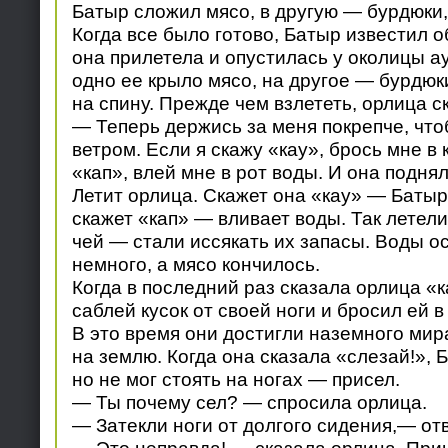
Батыр сложил мясо, в другую — бурдюки
Когда все было готово, Батыр известил о
она прилетела и опустилась у околицы а
одно ее крыло мясо, на другое — бурдюки
на спину. Прежде чем взлететь, орлица с
— Теперь держись за меня покрепче, что
ветром. Если я скажу «кау», брось мне в 
«кап», влей мне в рот воды. И она поднял
Летит орлица. Скажет она «кау» — Батыр
скажет «кап» — вливает воды. Так летели
чей — стали иссякать их запасы. Воды о
немного, а мясо кончилось.
Когда в последний раз сказала орлица «к
саблей кусок от своей ноги и бросил ей в 
В это время они достигли наземного мир
на землю. Когда она сказала «слезай!», 
но не мог стоять на ногах — присел.
— Ты почему сел? — спросила орлица.
— Затекли ноги от долгого сидения,— от