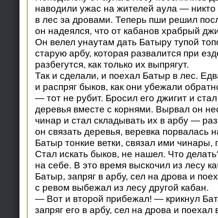
наводили ужас на жителей аула — никто
в лес за дровами. Теперь пши решил посл
он надеялся, что от кабанов храбрый джи
Он велел унаутам дать Батыру тупой топо
старую арбу, которая развалится при езд
разбегутся, как только их выпрягут.
Так и сделали, и поехал Батыр в лес. Ед
и распряг быков, как они убежали обратно
— тот не рубит. Бросил его джигит и ста
деревья вместе с корнями. Вырвал он не
чинар и стал складывать их в арбу — ра
он связать деревья, веревка порвалась н
Батыр тонкие ветки, связал ими чинары, 
Стал искать быков, не нашел. Что делат
на себе. В это время выскочил из лесу ка
Батыр, запряг в арбу, сел на дрова и пое
с ревом выбежал из лесу другой кабан.
— Вот и второй прибежал! — крикнул Бат
запряг его в арбу, сел на дрова и поехал 