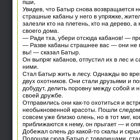
пши,
Увидев, что Батыр снова возвращается 
страшные кабаны у него в упряжке, жите
залезли кто на плетень, кто на дерево, а
своего дома.
— Ради тха, убери отсюда кабанов! — пр
— Разве кабаны страшнее вас — они не 
вы! — сказал Батыр.
Он выпряг кабанов, отпустил их в лес и 
ними.
Стал Батыр жить в лесу. Однажды во вре
двух охотников. Они стали друзьями и по
добудут, делить поровну между собой и н
своей дружбе.
Отправились они как-то охотиться и встр
необыкновенной красоты. Пошли следом 
совсем уже близко олень, но в тот миг, к
приближаются к нему, он прыгает — и опя
Добежал олень до какой-то скалы и скры
Подошли сюда Батыр с товарищами, стал