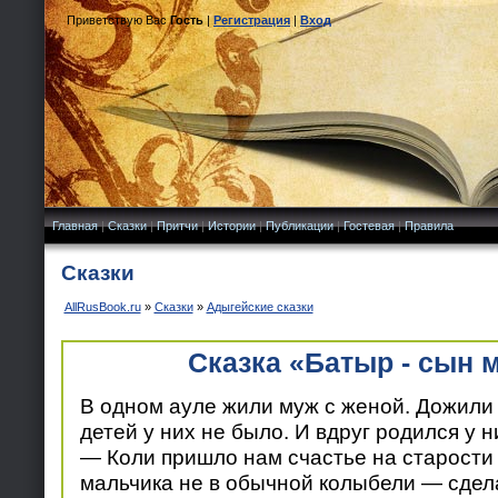
Приветствую Вас
Гость
|
Регистрация
|
Вход
Главная
|
Сказки
|
Притчи
|
Истории
|
Публикации
|
Гостевая
|
Правила
Сказки
AllRusBook.ru
»
Сказки
»
Адыгейские сказки
Сказка «Батыр - сын 
В одном ауле жили муж с женой. Дожили 
детей у них не было. И вдруг родился у н
— Коли пришло нам счастье на старости 
мальчика не в обычной колыбели — сдел