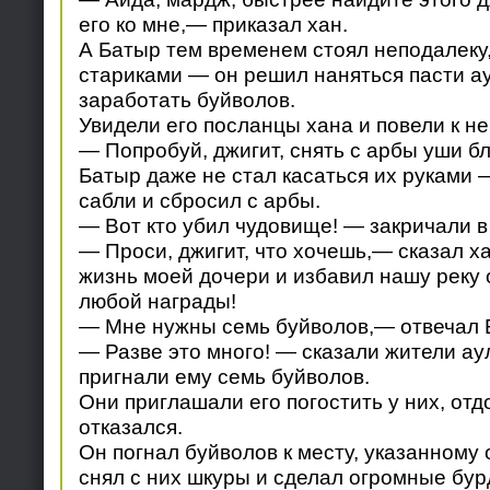
его ко мне,— приказал хан.
А Батыр тем временем стоял неподалеку,
стариками — он решил наняться пасти а
заработать буйволов.
Увидели его посланцы хана и повели к не
— Попробуй, джигит, снять с арбы уши бл
Батыр даже не стал касаться их руками 
сабли и сбросил с арбы.
— Вот кто убил чудовище! — закричали в
— Проси, джигит, что хочешь,— сказал ха
жизнь моей дочери и избавил нашу реку о
любой награды!
— Мне нужны семь буйволов,— отвечал 
— Разве это много! — сказали жители ау
пригнали ему семь буйволов.
Они приглашали его погостить у них, отд
отказался.
Он погнал буйволов к месту, указанному 
снял с них шкуры и сделал огромные бур