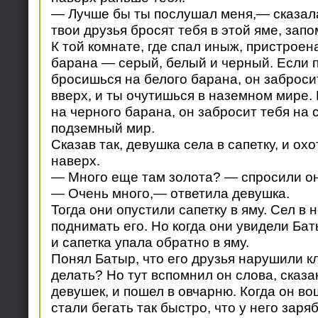
— Лучше бы ты послушал меня,— сказал
твои друзья бросят тебя в этой яме, запо
К той комнате, где спал иныж, пристроен
барана — серый, белый и черный. Если 
бросишься на белого барана, он заброси
вверх, и ты очутишься в наземном мире.
на черного барана, он забросит тебя на с
подземный мир.
Сказав так, девушка села в сапетку, и ох
наверх.
— Много еще там золота? — спросили он
— Очень много,— ответила девушка.
Тогда они опустили сапетку в яму. Сел в 
поднимать его. Но когда они увидели Бат
и сапетка упала обратно в яму.
Понял Батыр, что его друзья нарушили кл
делать? Но тут вспомнил он слова, сказ
девушек, и пошел в овчарню. Когда он во
стали бегать так быстро, что у него заря