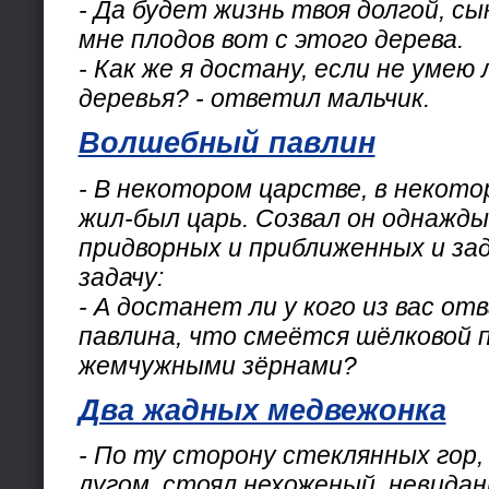
- Да будет жизнь твоя долгой, сы
мне плодов вот с этого дерева.
- Как же я достану, если не умею
деревья? - ответил мальчик.
Волшебный павлин
- В некотором царстве, в некот
жил-был царь. Созвал он однажды
придворных и приближенных и за
задачу:
- А достанет ли у кого из вас о
павлина, что смеётся шёлковой п
жемчужными зёрнами?
Два жадных медвежонка
- По ту сторону стеклянных гор,
лугом, стоял нехоженый, невидан