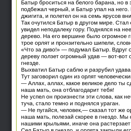
Батыр броситься на белого барана, но в 
подбежал черный, и Батыр упал на него.
джигита, и полетел он на семь ярусов вн
Так очутился Батыр в другом мире. Стал
увидел неподалеку гору. Поднялся на не
дерево. На его вершине было огромное г
трое орлят и пронзительно шипели, слов
«Что за диво!» — подумал Батыр. Вдруг о
дереву ползет огромный удав — вот-вот 
гнезде.
Выхватил Батыр саблю и разрубил удава 
Тут заговорил один из орлят человечески
— Аллах, аллах, какое великое дело ты с
наша мать, она отблагодарит тебя!
Не успел он произнести эти слова, как н
туча, стало темно и поднялся ураган.
— Не пугайся, человек,— сказал тот же о
наша мать, полезай скорее в гнездо. Мы 
нашими крыльями, иначе она растерзает 
Сел Батыр в гнездо, и орлята закрыли ег