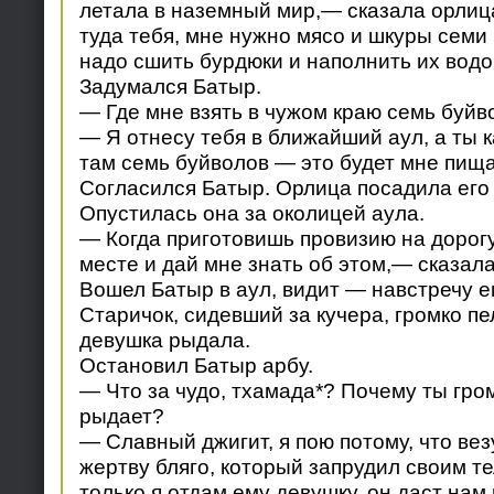
летала в наземный мир,— сказала орлиц
туда тебя, мне нужно мясо и шкуры семи
надо сшить бурдюки и наполнить их водо
Задумался Батыр.
— Где мне взять в чужом краю семь буйв
— Я отнесу тебя в ближайший аул, а ты 
там семь буйволов — это будет мне пища
Согласился Батыр. Орлица посадила его 
Опустилась она за околицей аула.
— Когда приготовишь провизию на дорогу
месте и дай мне знать об этом,— сказала
Вошел Батыр в аул, видит — навстречу е
Старичок, сидевший за кучера, громко пе
девушка рыдала.
Остановил Батыр арбу.
— Что за чудо, тхамада*? Почему ты гро
рыдает?
— Славный джигит, я пою потому, что вез
жертву бляго, который запрудил своим те
только я отдам ему девушку, он даст нам