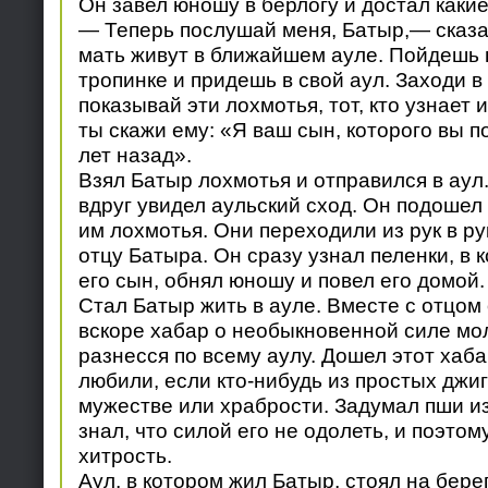
Он завел юношу в берлогу и достал какие
— Теперь послушай меня, Батыр,— сказа
мать живут в ближайшем ауле. Пойдешь 
тропинке и придешь в свой аул. Заходи в
показывай эти лохмотья, тот, кто узнает 
ты скажи ему: «Я ваш сын, которого вы п
лет назад».
Взял Батыр лохмотья и отправился в аул
вдруг увидел аульский сход. Он подошел
им лохмотья. Они переходили из рук в ру
отцу Батыра. Он сразу узнал пеленки, в 
его сын, обнял юношу и повел его домой.
Стал Батыр жить в ауле. Вместе с отцом 
вскоре хабар о необыкновенной силе мо
разнесся по всему аулу. Дошел этот хаба
любили, если кто-нибудь из простых джи
мужестве или храбрости. Задумал пши и
знал, что силой его не одолеть, и поэто
хитрость.
Аул, в котором жил Батыр, стоял на берег