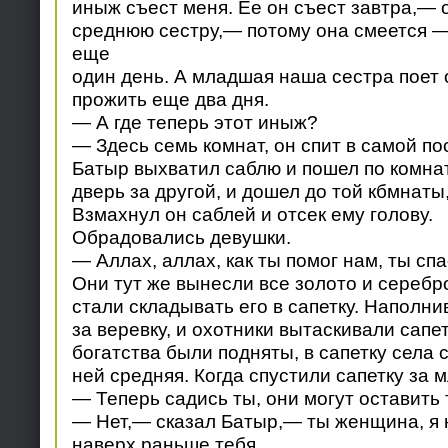
иныж съест меня. Ее он съест завтра,— 
среднюю сестру,— потому она смеется —
еще
один день. А младшая наша сестра поет о
прожить еще два дня.
— А где теперь этот иныж?
— Здесь семь комнат, он спит в самой по
Батыр выхватил саблю и пошел по комна
дверь за другой, и дошел до той кбмнаты
Взмахнул он саблей и отсек ему голову.
Обрадовались девушки.
— Аллах, аллах, как ты помог нам, ты спа
Они тут же вынесли все золото и серебро
стали складывать его в сапетку. Наполнив
за веревку, и охотники вытаскивали сапет
богатства были подняты, в сапетку села 
ней средняя. Когда спустили сапетку за 
— Теперь садись ты, они могут оставить 
— Нет,— сказал Батыр,— ты женщина, я 
наверх раньше тебя.