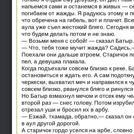
напьемся сами и останемся в живых — с
погибаем от жажды. Я радуюсь этому и по
что обречена на гибель, вот и плачет. В
аула уже съел жестокий бляго. Сегодня в
что будем делать потом и не знаю.
— Возьми меня с собой! — сказал Батыр.
— Что, тебя тоже мучит жажда? Садись,—
Поехали они дальше втроем. Старичок п
пел, а девушка плакала.
Когда подъехали совсем близко к реке, Б
остановиться и ждать его. А сам подоткн
черкески, выхватил меч и направился к ч
совсем близко, рванулся бляго и ринулся 
Но Батыр взмахнул мечом и отсек ему че
второй раз — снес голову. Потом изрубил
отрезал уши и бросил их в арбу.
— Езжай, тхамада, обратно,— сказал он 
в аул другой дорогой.
А старичок гордо уселся на арбе, словно 