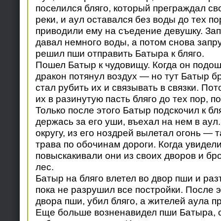
поселился бляго, который преграждал св
реки, и аул оставался без воды до тех по
приводили ему на съедение девушку. Зап
давал немного воды, а потом снова запру
решил пши отправить Батыра к бляго.
Пошел Батыр к чудовищу. Когда он подоше
дракон потянул воздух — но тут Батыр б
стал рубить их и связывать в связки. По
их в разинутую пасть бляго до тех пор, п
Только после этого Батыр подскочил к бля
держась за его уши, въехал на нем в аул.
округу, из его ноздрей вылетал огонь — т
трава по обочинам дороги. Когда увидели
повыскакивали они из своих дворов и б
лес.
Батыр на бляго влетел во двор пши и раз
пока не разрушил все постройки. После э
двора пши, убил бляго, а жителей аула п
Еще больше возненавидел пши Батыра, с