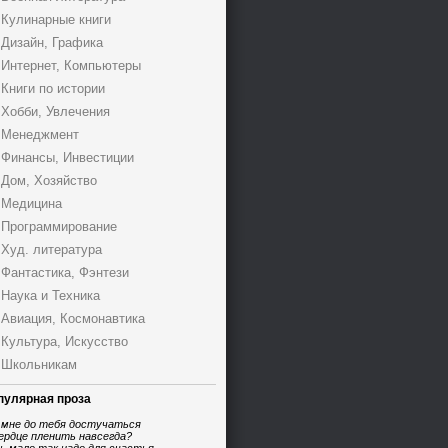
Кулинарные книги
Дизайн, Графика
Интернет, Компьютеры
Книги по истории
Хобби, Увлечения
Менеджмент
Финансы, Инвестиции
Дом, Хозяйство
Медицина
Программирование
Худ. литература
Фантастика, Фэнтези
Наука и Техника
Авиация, Космонавтика
Культура, Искусство
Школьникам
пулярная проза
 мне до тебя достучаться
ердце пленить навсегда?