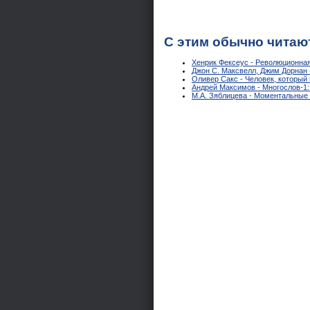
С этим обычно читаю
Хенрик Фексеус - Революционная
Джон С. Максвелл, Джим Дорнан 
Оливер Сакс - Человек, который 
Андрей Максимов - Многослов-1: 
М.А. Зяблицева - Моментальные