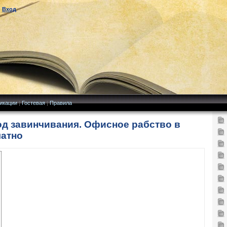
|
Вход
икации
|
Гостевая
|
Правила
од завинчивания. Офисное рабство в
латно