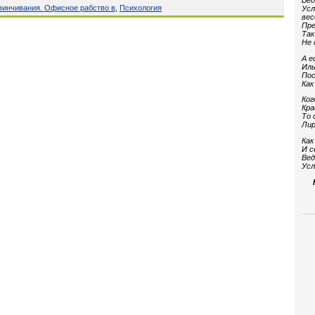
Вед
винчивания. Офисное рабство в
,
Психология
Усл
вес
Пре
Так
Не 
А е
Иль
Пос
Как
Ког
Кра
То 
Лир
Как
И с
Вед
Усл