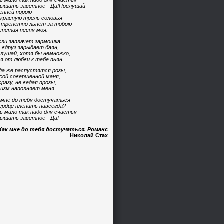
ь мало так надо для счастья –
ышать заветное - Да!Послушай
енней порою
красную трель соловья -
 трепетно льнет за тобою
спетая песня моя.
сли заплачет гармошка
 вдруг зарыдает баян,
лушай, хотя бы немножко,
 я от любви к тебе пьян.
да же распустятся розы,
сой совершенной маня,
сразу, не ведая прозы,
изм наполняет меня.
 мне до тебя достучаться
ердце пленить навсегда?
ь мало так надо для счастья -
ышать заветное - Да!
Как мне до тебя достучаться. Романс
Николай Стах