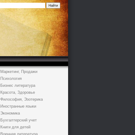
Маркетинг, Продажи
Психология
Бизнес литература
Красота, Здоровье
Философия, Эзотерика
Иностранные языки
Экономика
Бухгалтерский учет
Книги для детей
Военная литература