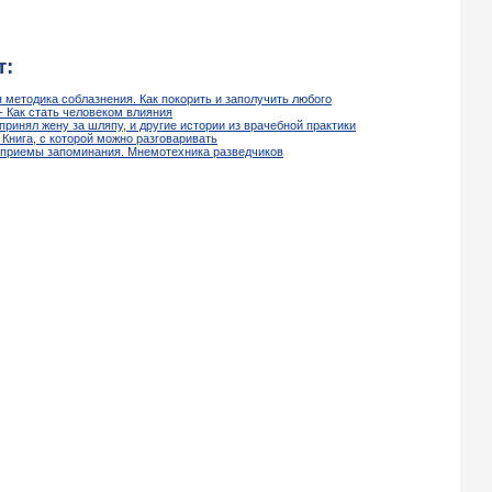
т:
 методика соблазнения. Как покорить и заполучить любого
- Как стать человеком влияния
принял жену за шляпу, и другие истории из врачебной практики
Книга, с которой можно разговаривать
 приемы запоминания. Мнемотехника разведчиков