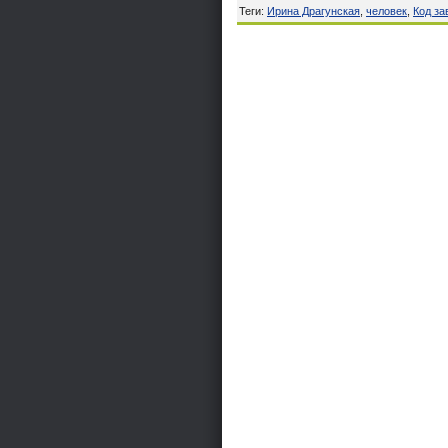
Теги
:
Ирина Драгунская
,
человек
,
Код за