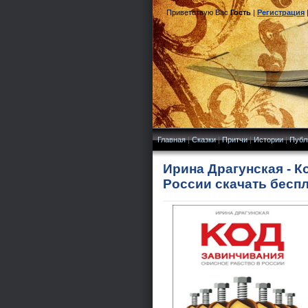
Приветствую Вас
Гость
|
Регистрация
Главная
|
Сказки
|
Притчи
|
Истории
|
Публ
Ирина Драгунская - К
России скачать бесп