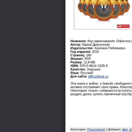
Название
: Код завинчивания. Офисное 
Автор
: Ирина Драгунская
Издательство
: Альпина Паблишерз
Год издания
: 2010
Страниц
: 160
Формат
: PDF
Размер
: 11,8 МБ
ISBN
: 978-5-9614-1335-9
Качество
: Хорошее
Язык
: Русский
Для сайта
:
AllRusBook.ru
Эта книга о войне, о борьбе свободного
активно отстаивают свои права. Некото
Некоторые только собираются вступить в
раздать долги, купить приличный ноутбу
Категория
:
Психология
|
Добавил
:
alex_k