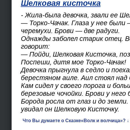
Шелковая кисточка
- Жила-была девочка, звали ее Ш
— Торко-Чачак. Глаза у нее были 
черемухи. Брови — две радуги.
Однажды заболел старик отец. 
говорит:
— Пойди, Шелковая Кисточка, поз
Поспеши, дитя мое Торко-Чачак!
Девочка прыгнула в седло и поеха
берестяном аиле. Аил стоял над 
Кам сидел у своего порога и бол
березовые чочойки. Брови у него б
Борода росла от глаз и до земли
увидал он Шелковую Кисточку.
Что Вы думаете о Сказке«Волк и волчица»? ↓