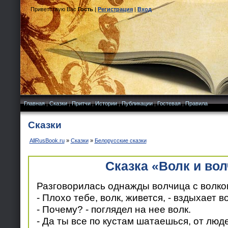
Приветствую Вас
Гость
|
Регистрация
|
Вход
Главная
|
Сказки
|
Притчи
|
Истории
|
Публикации
|
Гостевая
|
Правила
Сказки
AllRusBook.ru
»
Сказки
»
Белорусские сказки
Сказка «Волк и во
Разговорилась однажды волчица с волко
- Плохо тебе, волк, живется, - вздыхает в
- Почему? - поглядел на нее волк.
- Да ты все по кустам шатаешься, от люд