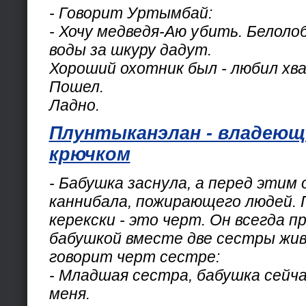
- Говорит Уртымбай:
- Хочу медведя-Аю убить. Белоло
воды за шкуру дадут.
Хороший охотник был - любил хв
Пошел.
Ладно.
Плунтыканэлан - владею
крючком
- Бабушка заснула, а перед этим 
каннибала, пожирающего людей. 
керекски - это черт. Он всегда пр
бабушкой вместе две сестры жив
говорит черт сестре:
- Младшая сестра, бабушка сейча
меня.