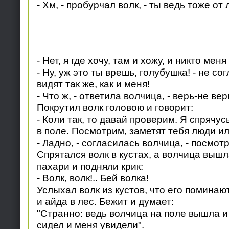
- Хм, - пробурчал волк, - ты ведь тоже от
- Нет, я где хочу, там и хожу, и никто меня
- Ну, уж это ты врешь, голубушка! - не со
видят так же, как и меня!
- Что ж, - ответила волчица, - верь-не вер
Покрутил волк головою и говорит:
- Коли так, то давай проверим. Я спрячусь
в поле. Посмотрим, заметят тебя люди ил
- Ладно, - согласилась волчица, - посмот
Спрятался волк в кустах, а волчица вышл
пахари и подняли крик:
- Волк, волк!.. Бей волка!
Услыхал волк из кустов, что его поминаю
и айда в лес. Бежит и думает:
"Странно: ведь волчица на поле вышла и н
сидел и меня увидели".