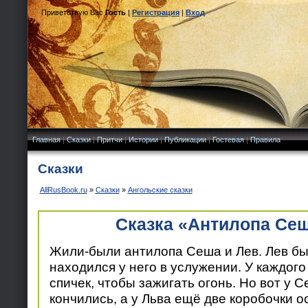
Приветствую Вас
Гость
|
Регистрация
|
Вход
Главная
|
Сказки
|
Притчи
|
Истории
|
Публикации
|
Гостевая
|
Правила
Сказки
AllRusBook.ru
»
Сказки
»
Ангольские сказки
Сказка «Антилопа Сеш
Жили-были антилопа Сеша и Лев. Лев бы
находился у него в услужении. У каждого
спичек, чтобы зажигать огонь. Но вот у С
кончились, а у Льва ещё две коробочки ос