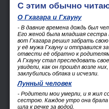
С этим обычно читаю
О Гхагара и Гхауну
- В давние времена дождь был чел
Его женой была младшая сестра 
вот Гхагара решил забрать сво
у её мужа Гхауну и отправился з
отвести её обратно к родителям
А Гхауну стал преследовать свое
увидели, как он прошёл возле них,
заклубились облака и исчезли.
Лунный человек
- Родители мои умерли, и я жил 
сестрою. Каждое утро она брала 
шла к речке за водой.