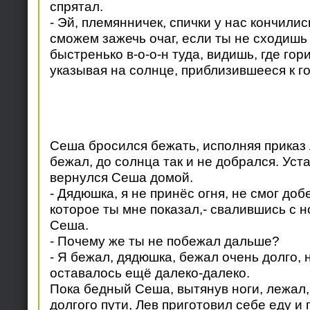
спрятал.
- Эй, племянничек, спички у нас кончилис
сможем зажечь очаг, если ты не сходишь 
быстренько в-о-о-н туда, видишь, где гори
указывая на солнце, приблизившееся к го
Сеша бросился бежать, исполняя приказ 
бежал, до солнца так и не добрался. Уст
вернулся Сеша домой.
- Дядюшка, я не принёс огня, не смог доб
которое ты мне показал,- свалившись с но
Сеша.
- Почему же ты не побежал дальше?
- Я бежал, дядюшка, бежал очень долго, 
оставалось ещё далеко-далеко.
Пока бедный Сеша, вытянув ноги, лежал,
долгого пути, Лев приготовил себе еду и