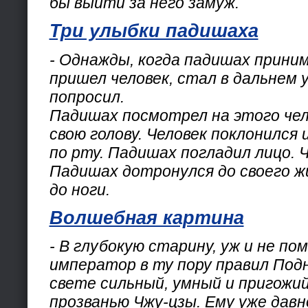
бы выйти за него замуж.
Три улыбки падишаха
- Однажды, когда падишах прини
пришел человек, стал в дальнем у
попросил.
Падишах посмотрел на этого чел
свою голову. Человек поклонился 
по рту. Падишах погладил лицо. Ч
Падишах дотронулся до своего жи
до ноги.
Волшебная картина
- В глубокую старину, уж и не пом
император в ту пору правил Подн
свете сильный, умный и пригожи
прозванью Чжу-цзы. Ему уже давн