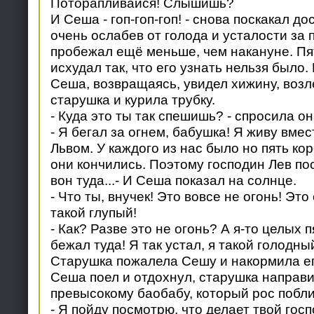
Поторапливайся! Слышишь?
И Сеша - гоп-гоп-гоп! - снова поскакал до
очень ослабев от голода и усталости за 
пробежал ещё меньше, чем накануне. Пя
исхудал так, что его узнать нельзя было.
Сеша, возвращаясь, увидел хижину, возл
старушка и курила трубку.
- Куда это ты так спешишь? - спросила он
- Я бегал за огнем, бабушка! Я живу вме
Львом. У каждого из нас было но пять кор
они кончились. Поэтому господин Лев по
вон туда...- И Сеша показал на солнце.
- Что ты, внучек! Это вовсе не огонь! Эт
такой глупый!
- Как? Разве это не огонь? А я-то целых 
бежал туда! Я так устал, я такой голодны
Старушка пожалела Сешу и накормила ег
Сеша поел и отдохнул, старушка направи
превысокому баобабу, который рос побли
- Я пойду посмотрю, что делает твой госп