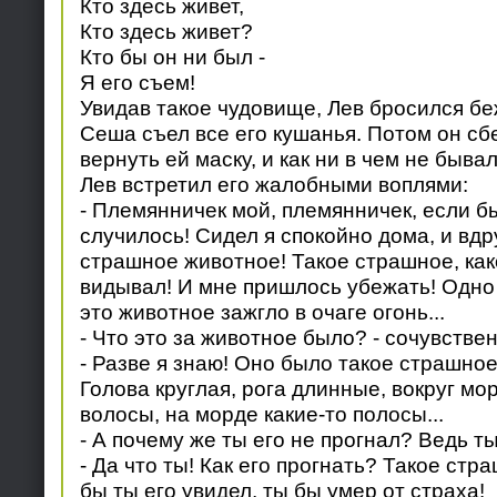
Кто здесь живет,
Кто здесь живет?
Кто бы он ни был -
Я его съем!
Увидав такое чудовище, Лев бросился б
Сеша съел все его кушанья. Потом он сбе
вернуть ей маску, и как ни в чем не бывал
Лев встретил его жалобными воплями:
- Племянничек мой, племянничек, если бы
случилось! Сидел я спокойно дома, и вдр
страшное животное! Такое страшное, как
видывал! И мне пришлось убежать! Одно 
это животное зажгло в очаге огонь...
- Что это за животное было? - сочувстве
- Разве я знаю! Оно было такое страшное
Голова круглая, рога длинные, вокруг м
волосы, на морде какие-то полосы...
- А почему же ты его не прогнал? Ведь т
- Да что ты! Как его прогнать? Такое ст
бы ты его увидел, ты бы умер от страха!