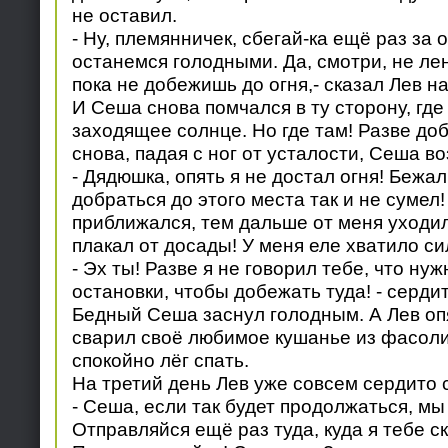
не оставил.
- Ну, племянничек, сбегай-ка ещё раз за 
останемся голодными. Да, смотри, не лен
пока не добежишь до огня,- сказал Лев н
И Сеша снова помчался в ту сторону, гд
заходящее солнце. Но где там! Разве до
снова, падая с ног от усталости, Сеша в
- Дядюшка, опять я не достал огня! Бежал
добраться до этого места так и не сумел
приближался, тем дальше от меня уходил 
плакал от досады! У меня еле хватило си
- Эх ты! Разве я не говорил тебе, что ну
остановки, чтобы добежать туда! - сердит
Бедный Сеша заснул голодным. А Лев опя
сварил своё любимое кушанье из фасоли
спокойно лёг спать.
На третий день Лев уже совсем сердито 
- Сеша, если так будет продолжаться, мы
Отправляйся ещё раз туда, куда я тебе ск