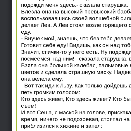
подожди меня здесь,- сказала старушка.
Влезла она на высокий-превысокий баоба
воспользовавшись своей волшебной сило
делает Лев. А Лев стоял возле горящего 
еду.
- Внучек мой, знаешь, что без тебя делае
Готовит себе еду! Видишь, как он над то
Значит, спички-то у него есть. Ну подожд
посмеёмся над ним! - сказала старушка,
Взяла она большой калебас, пальмовые л
цветов и сделала страшную маску. Надев
она велела ему:
- Вот так иди к Льву. Как только дойдешь 
петь громким голосом:
Кто здесь живет, Кто здесь живет? Кто бы
съем!
И вот Сеша, с маской на голове, прискакал
время, ничего не подозревая, стряпал на
приблизился к хижине и запел: