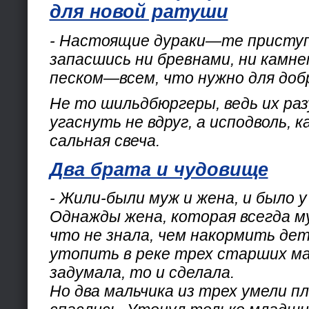
для новой ратуши
- Настоящие дураки—те приступи
запасшись ни бревнами, ни камне
песком—всем, что нужно для доб
Не то шильдбюргеры, ведь их раз
угаснуть не вдруг, а исподволь, 
сальная свеча.
Два брата и чудовище
- Жили-были муж и жена, и было у
Однажды жена, которая всегда м
что не знала, чем накормить де
утопить в реке трех старших ма
задумала, то и сделала.
Но два мальчика из трех умели п