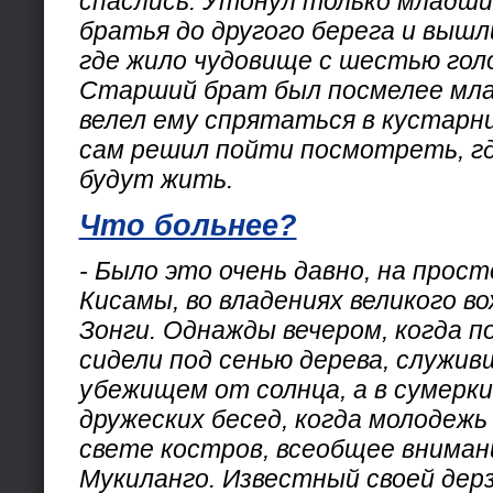
спаслись. Утонул только младши
братья до другого берега и вышл
где жило чудовище с шестью гол
Старший брат был посмелее мл
велел ему спрятаться в кустарник
сам решил пойти посмотреть, гд
будут жить.
Что больнее?
- Было это очень давно, на прос
Кисамы, во владениях великого в
Зонги. Однажды вечером, когда 
сидели под сенью дерева, служив
убежищем от солнца, а в сумерк
дружеских бесед, когда молодежь
свете костров, всеобщее вниман
Мукиланго. Известный своей дер