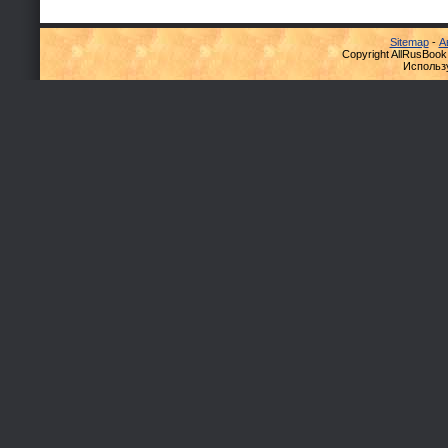
Sitemap
-
А
Copyright AllRusBook
Использ