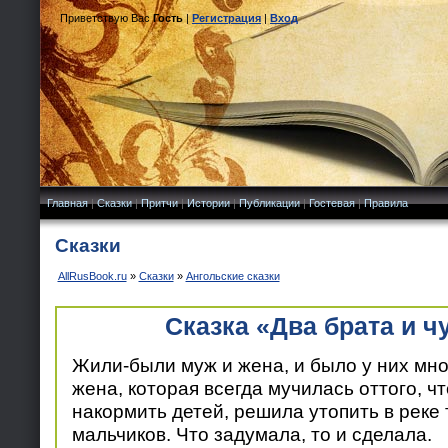
Приветствую Вас
Гость
|
Регистрация
|
Вход
Главная
|
Сказки
|
Притчи
|
Истории
|
Публикации
|
Гостевая
|
Правила
Сказки
AllRusBook.ru
»
Сказки
»
Ангольские сказки
Сказка «Два брата и 
Жили-были муж и жена, и было у них мн
жена, которая всегда мучилась оттого, чт
накормить детей, решила утопить в реке
мальчиков. Что задумала, то и сделала.