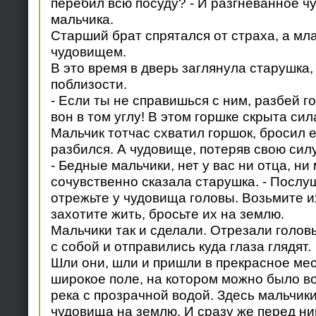
перебил всю посуду? - И разгневанное ч
мальчика.
Старший брат спрятался от страха, а мл
чудовищем.
В это время в дверь заглянула старушка,
поблизости.
- Если ты не справишься с ним, разбей г
вон в том углу! В этом горшке скрыта си
Мальчик тотчас схватил горшок, бросил е
разбился. А чудовище, потеряв свою силу
- Бедные мальчики, нет у вас ни отца, ни 
сочувственно сказала старушка. - Послу
отрежьте у чудовища головы. Возьмите их
захотите жить, бросьте их на землю.
Мальчики так и сделали. Отрезали головы
с собой и отправились куда глаза глядят.
Шли они, шли и пришли в прекрасное мест
широкое поле, на котором можно было во
река с прозрачной водой. Здесь мальчик
чудовища на землю. И сразу же перед ни