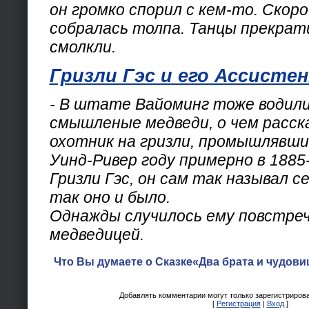
он громко спорил с кем-то. Скоро
собралась толпа. Танцы прекрат
смолкли.
Гризли Гэс и его Ассисте
- В штате Вайоминг тоже водили
смышленые медведи, о чем расск
охотник на гризли, промышлявший
Уинд-Ривер году примерно в 1885-
Гризли Гэс, он сам так называл с
так оно и было.
Однажды случилось ему повстре
медведицей.
Что Вы думаете о Сказке«Два брата и чудови
Добавлять комментарии могут только зарегистриров
[
Регистрация
|
Вход
]