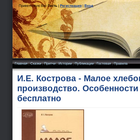
Приветствую Вас
Гость
|
Регистрация
|
Вход
Главная
|
Сказки
|
Притчи
|
Истории
|
Публикации
|
Гостевая
|
Правила
И.Е. Кострова - Малое хлеб
производство. Особенности
бесплатно