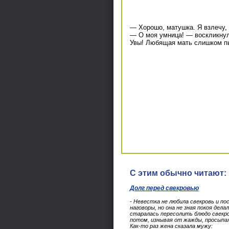
— Хорошо, матушка. Я взлечу,
— О моя умница! — воскликнула
Увы! Любящая мать слишком пы
С этим обычно читают:
Долг перед свекровью
- Невестка не любила свекровь и по
наговоры, но она не зная покоя дела
старалась пересолить блюдо свекро
потом, изнывая от жажды, просыпала
Как-то раз жена сказала мужу: