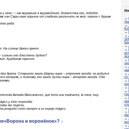
Ин
а у него — как муравьев в муравейнике. Богатства его, подобно
сам хан Сары-каан горькое от сладкого различить не мог, черное с бурым
→
Хр
его раба:
→
В.Е
→
→
XI
Бе
→
т. На солнце брюхо греет.
→
ис
 - сильно оно блестеть будет?
Асм
одит. Курдюком трясет.
→
пе
→
ра
 два брата. Старшего звали Шарны-яцва – утренняя звезда: он родился
→
ся вечером, и поэтому его звали Хулпы-яцва – вечерняя звезда. Оба
От
иками.
→
аэ
→
→
Ге
princesita llamada Blancanieves, que tenía una madrastra, la reina, muy
→
не
ágico y éste respondía:
ст
todas las mujeres.
→
eina preguntó como siempre a su espejo mágico:
→
Ав
→
ке«Ворона и воронёнок»? ↓
во
→
шк