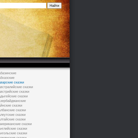
базинские
бхазские
варские сказки
встралийские сказки
встрийские сказки
дыгейские сказки
зербайджанские
йнские сказки
лбанские сказки
леутские сказки
лтайские сказки
мериканские сказки
нглийские сказки
нгольские сказки
рмянские сказки