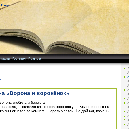
|
Вход
икации
|
Гостевая
|
Правила
А
А
А
и
А
А
А
ка «Ворона и воронёнок»
А
А
а очень любила и берегла.
А
навсегда,— сказала как-то она вороненку.— Больше всего на
А
ко он нагнется за камнем — сразу улетай. Не дай бог, камень
А
А
А
А
А