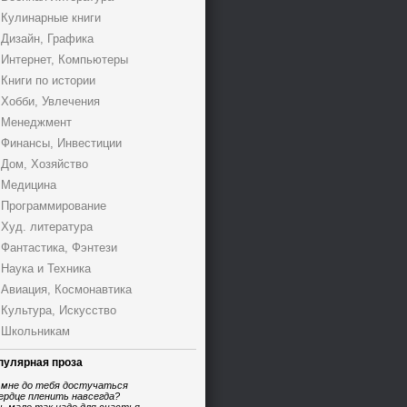
Кулинарные книги
Дизайн, Графика
Интернет, Компьютеры
Книги по истории
Хобби, Увлечения
Менеджмент
Финансы, Инвестиции
Дом, Хозяйство
Медицина
Программирование
Худ. литература
Фантастика, Фэнтези
Наука и Техника
Авиация, Космонавтика
Культура, Искусство
Школьникам
пулярная проза
 мне до тебя достучаться
ердце пленить навсегда?