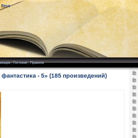
|
Вход
икации
|
Гостевая
|
Правила
фантастика - 5» (185 произведений)