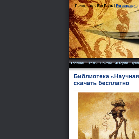
Приветствую Вас
Гость
|
Регистрация
Главная
|
Сказки
|
Притчи
|
Истории
|
Публ
Библиотека «Научная 
скачать бесплатно