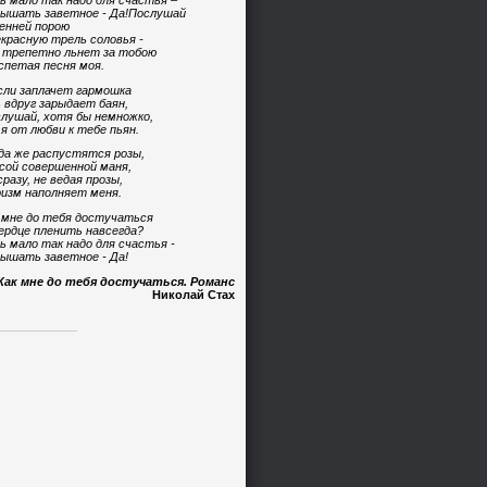
ь мало так надо для счастья –
ышать заветное - Да!Послушай
енней порою
красную трель соловья -
 трепетно льнет за тобою
спетая песня моя.
сли заплачет гармошка
 вдруг зарыдает баян,
лушай, хотя бы немножко,
 я от любви к тебе пьян.
да же распустятся розы,
сой совершенной маня,
сразу, не ведая прозы,
изм наполняет меня.
 мне до тебя достучаться
ердце пленить навсегда?
ь мало так надо для счастья -
ышать заветное - Да!
Как мне до тебя достучаться. Романс
Николай Стах