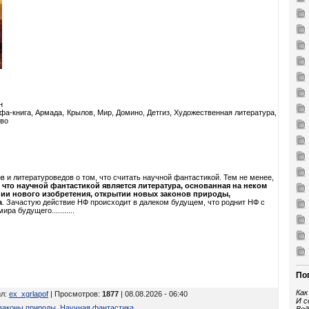
н
а-книга, Армада, Крылов, Мир, Домино, Детгиз, Художественная литература,
тво
в и литературоведов о том, что считать научной фантастикой. Тем не менее,
 что научной фантастикой является литература, основанная на неком
нии нового изобретения, открытии новых законов природы,
а
. Зачастую действие НФ происходит в далеком будущем, что роднит НФ с
а будущего...........
По
Как
ил
:
ex_xgrlapof
| Просмотров
:
1877
| 08.08.2026 - 06:40
И с
законы природы
,
Научная фантастика