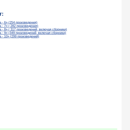
т:
 - 6» (254 произведения)
- 7» ( 282 произведения)
- 8» ( 317 произведений, включая сборники)
 - 9» (349 произведений, включая сборники)
 - 10» (299 произведений)