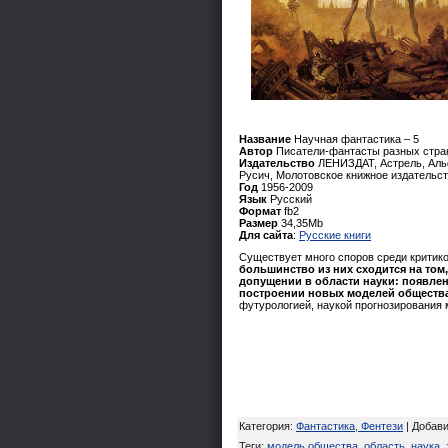
Название
Научная фантастика – 5
Автор
Писатели-фантасты разных стра
Издательство
ЛЕНИЗДАТ, Астрель, Альф
Русич, Молотовское книжное издательс
Год
1956-2009
Язык
Русский
Формат
fb2
Размер
34,35Mb
Для сайта
:
Русские книги
Существует много споров среди критико
большинство из них сходится на том,
допущении в области науки: появле
построении новых моделей обществ
футурологией, наукой прогнозирования мир
Категория
:
Фантастика, Фентези
|
Добав
Теги
:
модель общества
,
область
,
наука
,