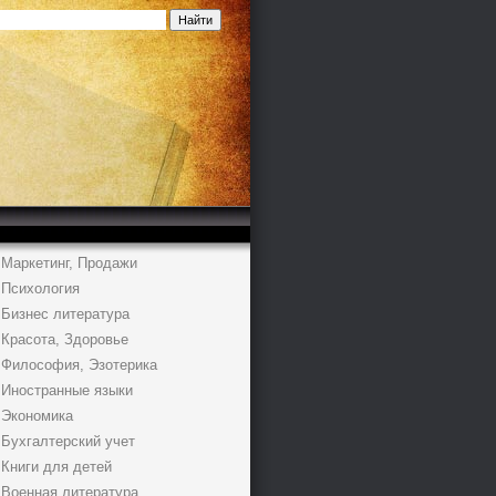
Маркетинг, Продажи
Психология
Бизнес литература
Красота, Здоровье
Философия, Эзотерика
Иностранные языки
Экономика
Бухгалтерский учет
Книги для детей
Военная литература