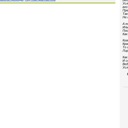
Вед
Усл
вес
Пре
Так
Не 
А е
Иль
Пос
Как
Ког
Кра
То 
Лир
Как
И с
Вед
Усл