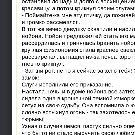
остановил лошадь и долго с восхищение
красавицу, а потом крикнул своим слугам
- Поймайте-ка мне эту птичку, да поживей
и громко рассмеялся.
В тот же вечер девушку схватили и наси
нойона. Нойон предложил ей стать его 
рассердилась и принялась бранить нойон
круглая физиономия стала краснее свек
рассвирепел, вытащил из-за пояса корот
гневно крикнул:
- Заткни рот, не то я сейчас заколю тебя!
замок!
Слуги исполнили его приказание.
Настала ночь, и в доме нойона все зати
сидела одна в крошечной темной каморке
сетуя на свою судьбу. Она вспомнила о ю
словно вспыхнул огонь - так захотелось 
тюрьмы!
Узнав о случившемся, пастух сильно опе
что бы то ни стало выручить свою любим