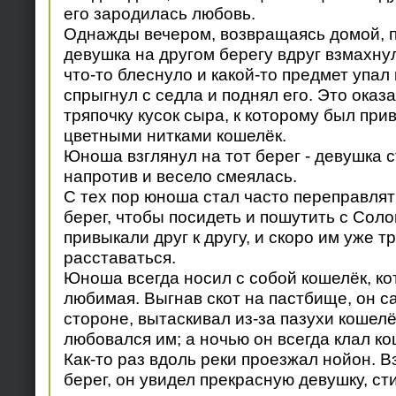
его зародилась любовь.
Однажды вечером, возвращаясь домой, па
девушка на другом берегу вдруг взмахнул
что-то блеснуло и какой-то предмет упал 
спрыгнул с седла и поднял его. Это оказ
тряпочку кусок сыра, к которому был пр
цветными нитками кошелёк.
Юноша взглянул на тот берег - девушка с
напротив и весело смеялась.
С тех пор юноша стал часто переправлят
берег, чтобы посидеть и пошутить с Сол
привыкали друг к другу, и скоро им уже т
расставаться.
Юноша всегда носил с собой кошелёк, к
любимая. Выгнав скот на пастбище, он са
стороне, вытаскивал из-за пазухи кошелё
любовался им; а ночью он всегда клал ко
Как-то раз вдоль реки проезжал нойон. В
берег, он увидел прекрасную девушку, с