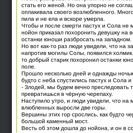
стать его женой. Но она упорно не согла
оплакивала своего возлюбленного. Много
пила и не ела и вскоре умерла.
Чтобы и после смерти пастух и Сола не 
нойон приказал похоронить девушку на в
останки юноши разбросать на западном.
Но вот как-то раз люди увидели, что на з
напротив могилы Солы, появился холмик. 
то добрый старик похоронил останки юн
поле.
Прошло несколько дней и однажды ночью
будто с неба спустились пастух и Сола и
- Злодей, мы будем вечно преследовать т
превратишься в чёрную черепаху.
Наступило утро, и люди увидели, что на 
влюбленных выросли две горы.
Вершины этих гор срослись, как будто ч
большой каменный мост.
Весть об этом дошла до нойона, и он в 