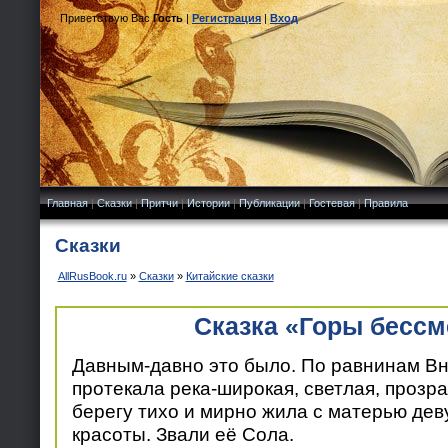
Приветствую Вас
Гость
|
Регистрация
|
Вход
Главная
|
Сказки
|
Притчи
|
Истории
|
Публикации
|
Гостевая
|
Правила
Сказки
AllRusBook.ru
»
Сказки
»
Китайские сказки
Сказка «Горы бессм
Давным-давно это было. По равнинам В
протекала река-широкая, светлая, прозр
берегу тихо и мирно жила с матерью де
красоты. Звали её Сола.