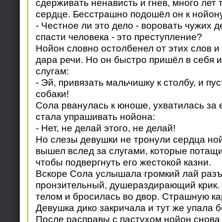
сдерживать ненависть и гнев, много лет 
сердце. Бесстрашно подошёл он к нойону
- Честное ли это дело - воровать чужих 
спасти человека - это преступление?
Нойон словно остолбенел от этих слов и
дара речи. Но он быстро пришёл в себя и
слугам:
- Эй, привязать мальчишку к столбу, и пус
собаки!
Сола рванулась к юноше, ухватилась за е
стала упрашивать нойона:
- Нет, не делай этого, не делай!
Но слезы девушки не тронули сердца но
вышел вслед за слугами, которые потащи
чтобы подвергнуть его жестокой казни.
Вскоре Сола услышала громкий лай разъ
пронзительный, душераздирающий крик.
телом и бросилась во двор. Страшную ка
Девушка дико закричала и тут же упала б
После расправы с пастухом нойон снова