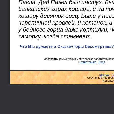
Павла. Дед Павел был пастух. Был
балканских горах кошара, и на ноч
кошару десяток овец. Были у него
черепичной кровлей, и котенок, и
у бедного горца даже коптилки, 
каморку, когда стемнеет.
Что Вы думаете о Сказке«Горы бессмертия»?
Добавлять комментарии могут только зарегистриров
[
Регистрация
|
Вход
]
Sitemap
-
А
Copyright AllRusBook
Использ