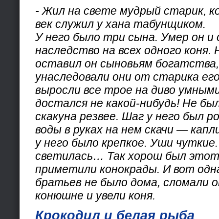
- Жил на свете мудрый старик, к
век служил у хана табунщиком.
У него было три сына. Умер он и
наследство на всех одного коня. 
оставил он сыновьям богатства,
унаследовали они от старика ег
выросли все трое на диво умными
достался не какой-нибудь! Не бы
скакуна резвее. Шаг у него был р
воды в руках на нем скачи — капл
у него было крепкое. Уши чуткие.
светилась… Так хорош был этот 
приметили конокрады. И вот одн
братьев не было дома, сломали о
конюшне и увели коня.
Крокодил и белая рыба