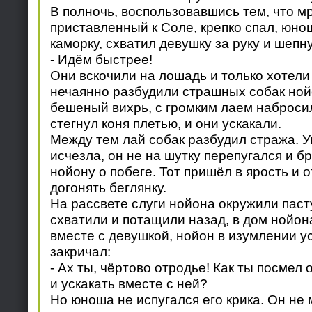
В полночь, воспользовавшись тем, что м
приставленный к Соле, крепко спал, юно
каморку, схватил девушку за руку и шепну
- Идём быстрее!
Они вскочили на лошадь и только хотели п
нечаянно разбудили страшных собак нойо
бешеный вихрь, с громким лаем наброси
стегнул коня плетью, и они ускакали.
Между тем лай собак разбудил стража. У
исчезла, он не на шутку перепугался и 
нойону о побеге. Тот пришёл в ярость и 
догонять беглянку.
На рассвете слуги нойона окружили паст
схватили и потащили назад, в дом нойон
вместе с девушкой, нойон в изумлении ус
закричал:
- Ах ты, чёртово отродье! Как ты посмел
и ускакать вместе с ней?
Но юноша не испугался его крика. Он не