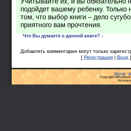
Учитывайте их, и вы обязательно н
подойдет вашему ребенку. Только 
том, что выбор книги – дело сугуб
приятного вам прочтения.
Что Вы думаете о данной книге? ↓
Добавлять комментарии могут только зарегист
[
Регистрация
|
Вход
Sitemap
-
А
Copyright AllRusBook
Использ