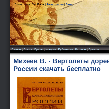
Приветствую Вас
Гость
|
Регистрация
|
Вход
Главная
|
Сказки
|
Притчи
|
Истории
|
Публикации
|
Гостевая
|
Правила
Михеев В. - Вертолеты дор
России скачать бесплатно