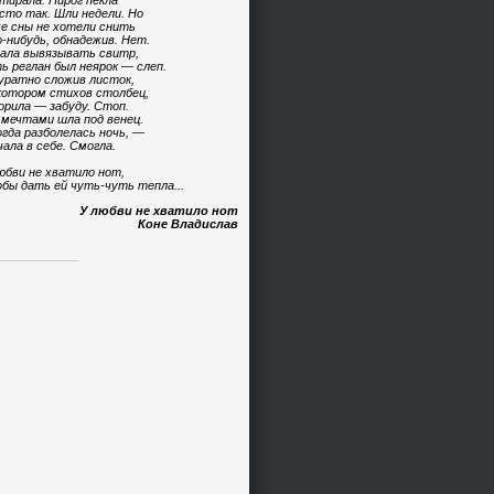
тирала. Пирог пекла
сто так. Шли недели. Но
е сны не хотели снить
-нибудь, обнадежив. Нет.
ала вывязывать свитр,
ь реглан был неярок — слеп.
уратно сложив листок,
котором стихов столбец,
орила — забуду. Стоп.
 мечтами шла под венец.
огда разболелась ночь, —
чала в себе. Смогла.
юбви не хватило нот,
бы дать ей чуть-чуть тепла...
У любви не хватило нот
Коне Владислав