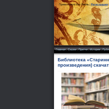
Приветствую Вас
Гость
|
Регистрация
Главная
|
Сказки
|
Притчи
|
Истории
|
Публ
Библиотека «Старинн
произведения) скачат