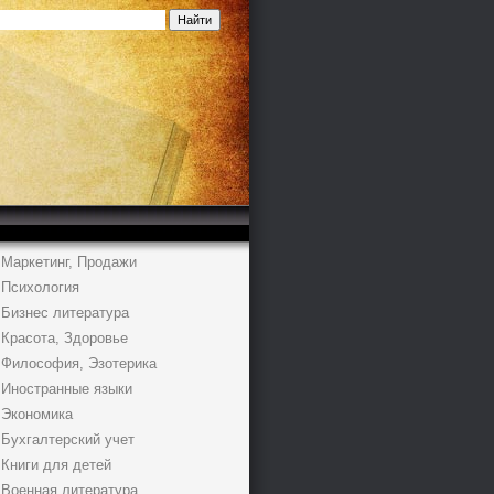
Маркетинг, Продажи
Психология
Бизнес литература
Красота, Здоровье
Философия, Эзотерика
Иностранные языки
Экономика
Бухгалтерский учет
Книги для детей
Военная литература