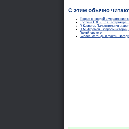
С этим обычно читаю
Теория очередей и управление з
Ерохина Е.Л. - ЕГЭ. Литература.
Р. Кэрролл. Палеонтология и эво
Н.М. Акрамов. Вопросы истории,
Громбчевского
Библия: легенды и факты. Загад