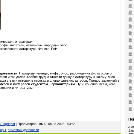
ическая литература»
офы, писатели, летописцы, народный эпос
ожественная литература, Феникс, РАН
 древности
. Народные легенды, мифы, эпос, рассуждения философов о
тихи и так далее. Крайне трудно отнести данную литературу к какому-либо
наша с вами история в строках и словах древних авторов. Предоставленный в
олезен и интересен студентам – гуманитариям
. Ну и, конечно, всем, кого
ософии и литературы.
По
x_xgrlapof
| Просмотров
:
1975
| 08.08.2026 - 03:55
А о
торы
,
памятник древности
Зар