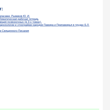
т:
апасами. Рыжиков Ю. И.
 Тематическая рабочая тетрадь
люция позвоночных (в 3-х томах).
 археологии и этнографии народов Памира и Припамирья в трудах Б.Л.
ки Священного Писания