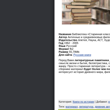
Название
Библиотека «Старинная класс
Автор
Античные и средневековые филос
Издательство
Алетея, Наука, АСТ, Худ
Год
1962 - 2005
Язык
Русский
Формат
fb2
Размер
55,79Mb
Для сайта
:
Русские книги
Перед Вами
литературные памятники
смысле жизни и бытия, беллетристика, с
жанру. Просто старинная литература – 
сборнике материал
будет более чем п
интересует история древнего мира, фил
Категория
:
Книги по истории
|
Добавил
:
e
Теги
:
материал
,
литература
,
древние ав